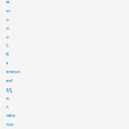
ಈ
ಉ
ಎ
ಏ
ಐ
ಓ
ಔ
ಕ
ಕನಕದಾಸ
ಕಾಳಿ
ಕೃಷ್ಣ
ಖ
ಗ
ಗಣೇಶ
ಗುರು