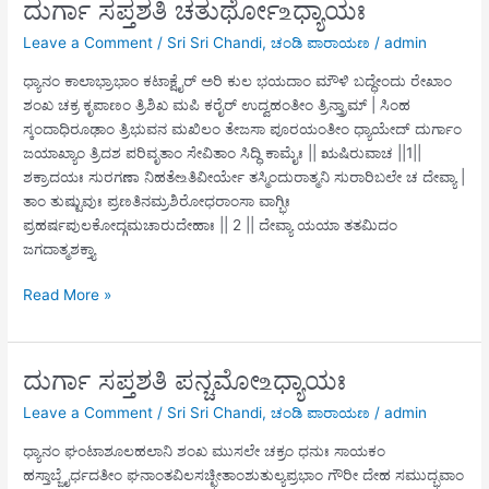
ದುರ್ಗಾ ಸಪ್ತಶತಿ ಚತುರ್ಥೋ ‌உಧ್ಯಾಯಃ
Leave a Comment
/
Sri Sri Chandi
,
ಚಂಡಿ ಪಾರಾಯಣ
/
admin
ಧ್ಯಾನಂ ಕಾಲಾಭ್ರಾಭಾಂ ಕಟಾಕ್ಷೈರ್ ಅರಿ ಕುಲ ಭಯದಾಂ ಮೌಳಿ ಬದ್ಧೇಂದು ರೇಖಾಂ
ಶಂಖ ಚಕ್ರ ಕೃಪಾಣಂ ತ್ರಿಶಿಖ ಮಪಿ ಕರೈರ್ ಉದ್ವಹಂತೀಂ ತ್ರಿನ್ತ್ರಾಮ್ | ಸಿಂಹ
ಸ್ಕಂದಾಧಿರೂಢಾಂ ತ್ರಿಭುವನ ಮಖಿಲಂ ತೇಜಸಾ ಪೂರಯಂತೀಂ ಧ್ಯಾಯೇದ್ ದುರ್ಗಾಂ
ಜಯಾಖ್ಯಾಂ ತ್ರಿದಶ ಪರಿವೃತಾಂ ಸೇವಿತಾಂ ಸಿದ್ಧಿ ಕಾಮೈಃ || ಋಷಿರುವಾಚ ||1||
ಶಕ್ರಾದಯಃ ಸುರಗಣಾ ನಿಹತೇ‌உತಿವೀರ್ಯೇ ತಸ್ಮಿಂದುರಾತ್ಮನಿ ಸುರಾರಿಬಲೇ ಚ ದೇವ್ಯಾ |
ತಾಂ ತುಷ್ಟುವುಃ ಪ್ರಣತಿನಮ್ರಶಿರೋಧರಾಂಸಾ ವಾಗ್ಭಿಃ
ಪ್ರಹರ್ಷಪುಲಕೋದ್ಗಮಚಾರುದೇಹಾಃ || 2 || ದೇವ್ಯಾ ಯಯಾ ತತಮಿದಂ
ಜಗದಾತ್ಮಶಕ್ತ್ಯಾ
ದುರ್ಗಾ
Read More »
ಸಪ್ತಶತಿ
ಚತುರ್ಥೋ ‌உಧ್ಯಾಯಃ
ದುರ್ಗಾ ಸಪ್ತಶತಿ ಪನ್ಚಮೋ ‌உಧ್ಯಾಯಃ
Leave a Comment
/
Sri Sri Chandi
,
ಚಂಡಿ ಪಾರಾಯಣ
/
admin
ಧ್ಯಾನಂ ಘಂಟಾಶೂಲಹಲಾನಿ ಶಂಖ ಮುಸಲೇ ಚಕ್ರಂ ಧನುಃ ಸಾಯಕಂ
ಹಸ್ತಾಬ್ಜೈರ್ಧದತೀಂ ಘನಾಂತವಿಲಸಚ್ಛೀತಾಂಶುತುಲ್ಯಪ್ರಭಾಂ ಗೌರೀ ದೇಹ ಸಮುದ್ಭವಾಂ