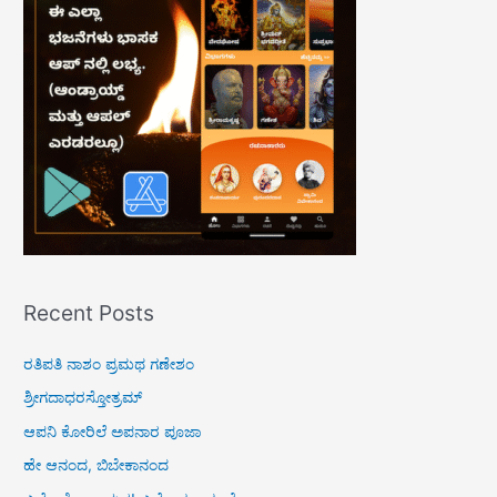
f
o
r
:
Recent Posts
ರತಿಪತಿ ನಾಶಂ ಪ್ರಮಥ ಗಣೇಶಂ
ಶ್ರೀಗದಾಧರಸ್ತೋತ್ರಮ್
ಆಪನಿ ಕೋರಿಲೆ ಅಪನಾರ ಪೂಜಾ
ಹೇ ಆನಂದ, ಬಿಬೇಕಾನಂದ