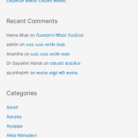
ಬಲೋಗೋ ಠಾಕುರ! ಬಲೋನ ಆಮಾರೆ,
Recent Comments
Hema Bhat
on
ಗೋವರ್ಧನ ಗಿರಿಧರ ಗೋವಿಂದ
admin
on
ಜಯ ಜಯ ಆರತೀ ರಾಮ
Anantha
on
ಜಯ ಜಯ ಆರತೀ ರಾಮ
Dr Gayathri Ashok
on
ರಘುವರ ತುಮಕೋ
ಮುರಳೀಧರ್ಸ್
on
ಕಾದನಾ ವತ್ಸವ ಹರಿ ಕಾದನಾ
Categories
Aarati
Advaita
Aiyappa
Akka Mahadevi