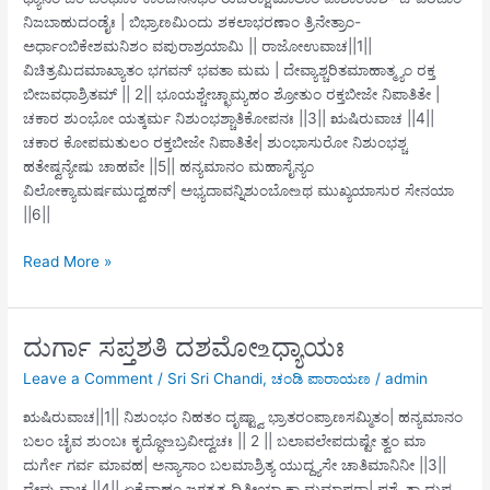
ನಿಜಬಾಹುದಂಡೈಃ | ಬಿಭ್ರಾಣಮಿಂದು ಶಕಲಾಭರಣಾಂ ತ್ರಿನೇತ್ರಾಂ-
ಅರ್ಧಾಂಬಿಕೇಶಮನಿಶಂ ವಪುರಾಶ್ರಯಾಮಿ || ರಾಜೋಉವಾಚ||1||
ವಿಚಿತ್ರಮಿದಮಾಖ್ಯಾತಂ ಭಗವನ್ ಭವತಾ ಮಮ | ದೇವ್ಯಾಶ್ಚರಿತಮಾಹಾತ್ಮ್ಯಂ ರಕ್ತ
ಬೀಜವಧಾಶ್ರಿತಮ್ || 2|| ಭೂಯಶ್ಚೇಚ್ಛಾಮ್ಯಹಂ ಶ್ರೋತುಂ ರಕ್ತಬೀಜೇ ನಿಪಾತಿತೇ |
ಚಕಾರ ಶುಂಭೋ ಯತ್ಕರ್ಮ ನಿಶುಂಭಶ್ಚಾತಿಕೋಪನಃ ||3|| ಋಷಿರುವಾಚ ||4||
ಚಕಾರ ಕೋಪಮತುಲಂ ರಕ್ತಬೀಜೇ ನಿಪಾತಿತೇ| ಶುಂಭಾಸುರೋ ನಿಶುಂಭಶ್ಚ
ಹತೇಷ್ವನ್ಯೇಷು ಚಾಹವೇ ||5|| ಹನ್ಯಮಾನಂ ಮಹಾಸೈನ್ಯಂ
ವಿಲೋಕ್ಯಾಮರ್ಷಮುದ್ವಹನ್| ಅಭ್ಯದಾವನ್ನಿಶುಂಬೋ‌உಥ ಮುಖ್ಯಯಾಸುರ ಸೇನಯಾ
||6||
ದುರ್ಗಾ
Read More »
ಸಪ್ತಶತಿ
ನವಮೋ ‌உಧ್ಯಾಯಃ
ದುರ್ಗಾ ಸಪ್ತಶತಿ ದಶಮೋ ‌உಧ್ಯಾಯಃ
Leave a Comment
/
Sri Sri Chandi
,
ಚಂಡಿ ಪಾರಾಯಣ
/
admin
ಋಷಿರುವಾಚ||1|| ನಿಶುಂಭಂ ನಿಹತಂ ದೃಷ್ಟ್ವಾ ಭ್ರಾತರಂಪ್ರಾಣಸಮ್ಮಿತಂ| ಹನ್ಯಮಾನಂ
ಬಲಂ ಚೈವ ಶುಂಬಃ ಕೃದ್ಧೋ‌உಬ್ರವೀದ್ವಚಃ || 2 || ಬಲಾವಲೇಪದುಷ್ಟೇ ತ್ವಂ ಮಾ
ದುರ್ಗೇ ಗರ್ವ ಮಾವಹ| ಅನ್ಯಾಸಾಂ ಬಲಮಾಶ್ರಿತ್ಯ ಯುದ್ದ್ಯಸೇ ಚಾತಿಮಾನಿನೀ ||3||
ದೇವ್ಯುವಾಚ ||4|| ಏಕೈವಾಹಂ ಜಗತ್ಯತ್ರ ದ್ವಿತೀಯಾ ಕಾ ಮಮಾಪರಾ| ಪಶ್ಯೈತಾ ದುಷ್ಟ