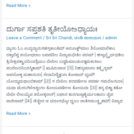
ದುರ್ಗಾ
Read More »
ಸಪ್ತಶತಿ
ದ್ವಿತೀಯೋ ‌உಧ್ಯಾಯಃ
ದುರ್ಗಾ ಸಪ್ತಶತಿ ತೃತೀಯೋ ‌உಧ್ಯಾಯಃ
Leave a Comment
/
Sri Sri Chandi
,
ಚಂಡಿ ಪಾರಾಯಣ
/
admin
ಧ್ಯಾನಂ ಓಂ ಉದ್ಯದ್ಭಾನುಸಹಸ್ರಕಾಂತಿಮ್ ಅರುಣಕ್ಷೌಮಾಂ ಶಿರೋಮಾಲಿಕಾಂ
ರಕ್ತಾಲಿಪ್ತ ಪಯೋಧರಾಂ ಜಪವಟೀಂ ವಿದ್ಯಾಮಭೀತಿಂ ವರಮ್ | ಹಸ್ತಾಬ್ಜೈರ್ಧಧತೀಂ
ತ್ರಿನೇತ್ರವಕ್ತ್ರಾರವಿಂದಶ್ರಿಯಂ ದೇವೀಂ ಬದ್ಧಹಿಮಾಂಶುರತ್ನಮಕುಟಾಂ
ವಂದೇ‌உರವಿಂದಸ್ಥಿತಾಮ್ || ಋಷಿರುವಾಚ ||1|| ನಿಹನ್ಯಮಾನಂ ತತ್ಸೈನ್ಯಮ್
ಅವಲೋಕ್ಯ ಮಹಾಸುರಃ| ಸೇನಾನೀಶ್ಚಿಕ್ಷುರಃ ಕೋಪಾದ್ ಧ್ಯಯೌ
ಯೋದ್ಧುಮಥಾಂಬಿಕಾಮ್ ||2|| ಸ ದೇವೀಂ ಶರವರ್ಷೇಣ ವವರ್ಷ ಸಮರೇ‌உಸುರಃ|
ಯಥಾ ಮೇರುಗಿರೇಃಶೃಂಗಂ ತೋಯವರ್ಷೇಣ ತೋಯದಃ ||3|| ತಸ್ಯ ಛಿತ್ವಾ ತತೋ
ದೇವೀ ಲೀಲಯೈವ ಶರೋತ್ಕರಾನ್| ಜಘಾನ ತುರಗಾನ್ಬಾಣೈರ್ಯಂತಾರಂ ಚೈವ
ವಾಜಿನಾಮ್ ||4|| ಚಿಚ್ಛೇದ ಚ ಧನುಃಸಧ್ಯೋ ಧ್ವಜಂ ಚಾತಿಸಮುಚ್ಛೃತಮ್| ವಿವ್ಯಾಧ
ದುರ್ಗಾ
Read More »
ಸಪ್ತಶತಿ
ತೃತೀಯೋ ‌உಧ್ಯಾಯಃ