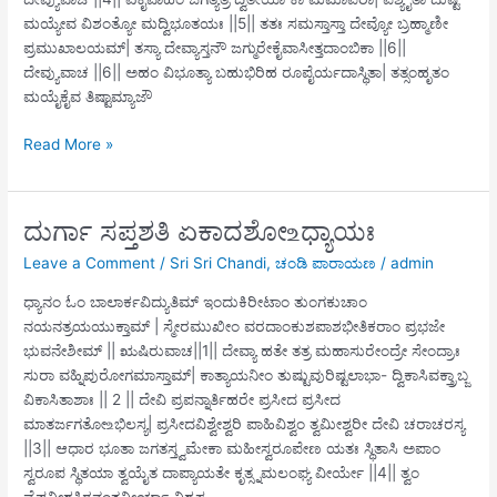
ಮಯ್ಯೇವ ವಿಶಂತ್ಯೋ ಮದ್ವಿಭೂತಯಃ ||5|| ತತಃ ಸಮಸ್ತಾಸ್ತಾ ದೇವ್ಯೋ ಬ್ರಹ್ಮಾಣೀ
ಪ್ರಮುಖಾಲಯಮ್| ತಸ್ಯಾ ದೇವ್ಯಾಸ್ತನೌ ಜಗ್ಮುರೇಕೈವಾಸೀತ್ತದಾಂಬಿಕಾ ||6||
ದೇವ್ಯುವಾಚ ||6|| ಅಹಂ ವಿಭೂತ್ಯಾ ಬಹುಭಿರಿಹ ರೂಪೈರ್ಯದಾಸ್ಥಿತಾ| ತತ್ಸಂಹೃತಂ
ಮಯೈಕೈವ ತಿಷ್ಟಾಮ್ಯಾಜೌ
ದುರ್ಗಾ
Read More »
ಸಪ್ತಶತಿ
ದಶಮೋ ‌உಧ್ಯಾಯಃ
ದುರ್ಗಾ ಸಪ್ತಶತಿ ಏಕಾದಶೋ ‌உಧ್ಯಾಯಃ
Leave a Comment
/
Sri Sri Chandi
,
ಚಂಡಿ ಪಾರಾಯಣ
/
admin
ಧ್ಯಾನಂ ಓಂ ಬಾಲಾರ್ಕವಿದ್ಯುತಿಮ್ ಇಂದುಕಿರೀಟಾಂ ತುಂಗಕುಚಾಂ
ನಯನತ್ರಯಯುಕ್ತಾಮ್ | ಸ್ಮೇರಮುಖೀಂ ವರದಾಂಕುಶಪಾಶಭೀತಿಕರಾಂ ಪ್ರಭಜೇ
ಭುವನೇಶೀಮ್ || ಋಷಿರುವಾಚ||1|| ದೇವ್ಯಾ ಹತೇ ತತ್ರ ಮಹಾಸುರೇಂದ್ರೇ ಸೇಂದ್ರಾಃ
ಸುರಾ ವಹ್ನಿಪುರೋಗಮಾಸ್ತಾಮ್| ಕಾತ್ಯಾಯನೀಂ ತುಷ್ಟುವುರಿಷ್ಟಲಾಭಾ- ದ್ವಿಕಾಸಿವಕ್ತ್ರಾಬ್ಜ
ವಿಕಾಸಿತಾಶಾಃ || 2 || ದೇವಿ ಪ್ರಪನ್ನಾರ್ತಿಹರೇ ಪ್ರಸೀದ ಪ್ರಸೀದ
ಮಾತರ್ಜಗತೋ‌உಭಿಲಸ್ಯ| ಪ್ರಸೀದವಿಶ್ವೇಶ್ವರಿ ಪಾಹಿವಿಶ್ವಂ ತ್ವಮೀಶ್ವರೀ ದೇವಿ ಚರಾಚರಸ್ಯ
||3|| ಆಧಾರ ಭೂತಾ ಜಗತಸ್ತ್ವಮೇಕಾ ಮಹೀಸ್ವರೂಪೇಣ ಯತಃ ಸ್ಥಿತಾಸಿ ಅಪಾಂ
ಸ್ವರೂಪ ಸ್ಥಿತಯಾ ತ್ವಯೈತ ದಾಪ್ಯಾಯತೇ ಕೃತ್ಸ್ನಮಲಂಘ್ಯ ವೀರ್ಯೇ ||4|| ತ್ವಂ
ವೈಷ್ಣವೀಶಕ್ತಿರನಂತವೀರ್ಯಾ ವಿಶ್ವಸ್ಯ