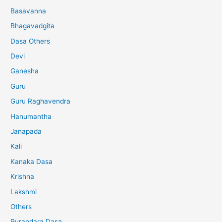
Basavanna
Bhagavadgita
Dasa Others
Devi
Ganesha
Guru
Guru Raghavendra
Hanumantha
Janapada
Kali
Kanaka Dasa
Krishna
Lakshmi
Others
Purandara Dasa