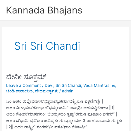
Skip
Kannada Bhajans
to
content
Sri Sri Chandi
ದೇವೀ ಸೂಕ್ತಮ್
Leave a Comment
/
Devi
,
Sri Sri Chandi
,
Veda Mantras
,
ಅ
,
ಚಂಡಿ ಪಾರಾಯಣ
,
ವೇದಮಂತ್ರಗಳು
/
admin
ಓಂ ಅಹಂ ರುದ್ರೇಭಿರ್ವಸು’ಭಿಶ್ಚರಾಮ್ಯಹಮಾ”ದಿತ್ಯೈರುತ ವಿಶ್ವದೇ”ವೈಃ |
ಅಹಂ ಮಿತ್ರಾವರು’ಣೋಭಾ ಬಿ’ಭರ್ಮ್ಯಹಮಿ”ಂದ್ರಾಗ್ನೀ ಅಹಮಶ್ವಿನೋಭಾ ||1||
ಅಹಂ ಸೋಮ’ಮಾಹನಸಂ” ಬಿಭರ್ಮ್ಯಹಂ ತ್ವಷ್ಟಾ”ರಮುತ ಪೂಷಣಂ ಭಗಮ್” |
ಅಹಂ ದ’ಧಾಮಿ ದ್ರವಿ’ಣಂ ಹವಿಷ್ಮ’ತೇ ಸುಪ್ರಾವ್ಯೇ ಯೇ’ ‍3 ಯಜ’ಮಾನಾಯ ಸುನ್ವತೇ
||2|| ಅಹಂ ರಾಷ್ಟ್ರೀ” ಸಂಗಮ’ನೀ ವಸೂ”ನಾಂ ಚಿಕಿತುಷೀ”