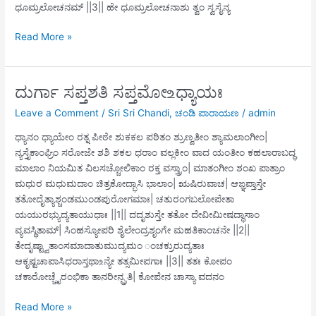
ಧೂಮ್ರಲೋಚನಮ್ ||3|| ಹೇ ಧೂಮ್ರಲೋಚನಾಶು ತ್ವಂ ಸ್ವಸೈನ್ಯ
ದುರ್ಗಾ
Read More »
ಸಪ್ತಶತಿ
ಷಷ್ಠೋ ‌உಧ್ಯಾಯಃ
ದುರ್ಗಾ ಸಪ್ತಶತಿ ಸಪ್ತಮೋ ‌உಧ್ಯಾಯಃ
Leave a Comment
/
Sri Sri Chandi
,
ಚಂಡಿ ಪಾರಾಯಣ
/
admin
ಧ್ಯಾನಂ ಧ್ಯಾಯೇಂ ರತ್ನ ಪೀಠೇ ಶುಕಕಲ ಪಠಿತಂ ಶ್ರುಣ್ವತೀಂ ಶ್ಯಾಮಲಾಂಗೀಂ|
ನ್ಯಸ್ತೈಕಾಂಘ್ರಿಂ ಸರೋಜೇ ಶಶಿ ಶಕಲ ಧರಾಂ ವಲ್ಲಕೀಂ ವಾದ ಯಂತೀಂ ಕಹಲಾರಾಬದ್ಧ
ಮಾಲಾಂ ನಿಯಮಿತ ವಿಲಸಚ್ಚೋಲಿಕಾಂ ರಕ್ತ ವಸ್ತ್ರಾಂ| ಮಾತಂಗೀಂ ಶಂಖ ಪಾತ್ರಾಂ
ಮಧುರ ಮಧುಮದಾಂ ಚಿತ್ರಕೋದ್ಭಾಸಿ ಭಾಲಾಂ| ಋಷಿರುವಾಚ| ಆಙ್ಞಪ್ತಾಸ್ತೇ
ತತೋದೈತ್ಯಾಶ್ಚಂಡಮುಂಡಪುರೋಗಮಾಃ| ಚತುರಂಗಬಲೋಪೇತಾ
ಯಯುರಭ್ಯುದ್ಯತಾಯುಧಾಃ ||1|| ದದೃಶುಸ್ತೇ ತತೋ ದೇವೀಮೀಷದ್ಧಾಸಾಂ
ವ್ಯವಸ್ಥಿತಾಮ್| ಸಿಂಹಸ್ಯೋಪರಿ ಶೈಲೇಂದ್ರಶೃಂಗೇ ಮಹತಿಕಾಂಚನೇ ||2||
ತೇದೃಷ್ಟ್ವಾತಾಂಸಮಾದಾತುಮುದ್ಯಮಂ ಂಚಕ್ರುರುದ್ಯತಾಃ
ಆಕೃಷ್ಟಚಾಪಾಸಿಧರಾಸ್ತಥಾ‌உನ್ಯೇ ತತ್ಸಮೀಪಗಾಃ ||3|| ತತಃ ಕೋಪಂ
ಚಕಾರೋಚ್ಚೈರಂಭಿಕಾ ತಾನರೀನ್ಪ್ರತಿ| ಕೋಪೇನ ಚಾಸ್ಯಾ ವದನಂ
ದುರ್ಗಾ
Read More »