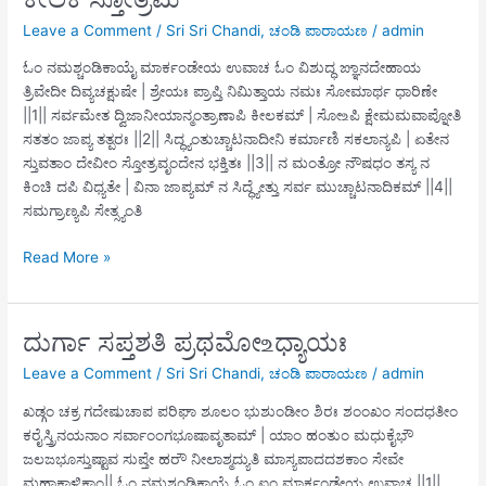
Leave a Comment
/
Sri Sri Chandi
,
ಚಂಡಿ ಪಾರಾಯಣ
/
admin
ಓಂ ನಮಶ್ಚಂಡಿಕಾಯೈ ಮಾರ್ಕಂಡೇಯ ಉವಾಚ ಓಂ ವಿಶುದ್ಧ ಙ್ಞಾನದೇಹಾಯ
ತ್ರಿವೇದೀ ದಿವ್ಯಚಕ್ಷುಷೇ | ಶ್ರೇಯಃ ಪ್ರಾಪ್ತಿ ನಿಮಿತ್ತಾಯ ನಮಃ ಸೋಮಾರ್ಥ ಧಾರಿಣೇ
||1|| ಸರ್ವಮೇತ ದ್ವಿಜಾನೀಯಾನ್ಮಂತ್ರಾಣಾಪಿ ಕೀಲಕಮ್ | ಸೋ‌உಪಿ ಕ್ಷೇಮಮವಾಪ್ನೋತಿ
ಸತತಂ ಜಾಪ್ಯ ತತ್ಪರಃ ||2|| ಸಿದ್ಧ್ಯಂತುಚ್ಚಾಟನಾದೀನಿ ಕರ್ಮಾಣಿ ಸಕಲಾನ್ಯಪಿ | ಏತೇನ
ಸ್ತುವತಾಂ ದೇವೀಂ ಸ್ತೋತ್ರವೃಂದೇನ ಭಕ್ತಿತಃ ||3|| ನ ಮಂತ್ರೋ ನೌಷಧಂ ತಸ್ಯ ನ
ಕಿಂಚಿ ದಪಿ ವಿಧ್ಯತೇ | ವಿನಾ ಜಾಪ್ಯಮ್ ನ ಸಿದ್ಧ್ಯೇತ್ತು ಸರ್ವ ಮುಚ್ಚಾಟನಾದಿಕಮ್ ||4||
ಸಮಗ್ರಾಣ್ಯಪಿ ಸೇತ್ಸ್ಯಂತಿ
ಕೀಲಕ
Read More »
ಸ್ತೋತ್ರಮ್
ದುರ್ಗಾ ಸಪ್ತಶತಿ ಪ್ರಥಮೋ ‌உಧ್ಯಾಯಃ
Leave a Comment
/
Sri Sri Chandi
,
ಚಂಡಿ ಪಾರಾಯಣ
/
admin
ಖಡ್ಗಂ ಚಕ್ರ ಗದೇಷುಚಾಪ ಪರಿಘಾ ಶೂಲಂ ಭುಶುಂಡೀಂ ಶಿರಃ ಶಂಂಖಂ ಸಂದಧತೀಂ
ಕರೈಸ್ತ್ರಿನಯನಾಂ ಸರ್ವಾಂಂಗಭೂಷಾವೃತಾಮ್ | ಯಾಂ ಹಂತುಂ ಮಧುಕೈಭೌ
ಜಲಜಭೂಸ್ತುಷ್ಟಾವ ಸುಪ್ತೇ ಹರೌ ನೀಲಾಶ್ಮದ್ಯುತಿ ಮಾಸ್ಯಪಾದದಶಕಾಂ ಸೇವೇ
ಮಹಾಕಾಳಿಕಾಂ|| ಓಂ ನಮಶ್ಚಂಡಿಕಾಯೈ ಓಂ ಐಂ ಮಾರ್ಕಂಡೇಯ ಉವಾಚ ||1||