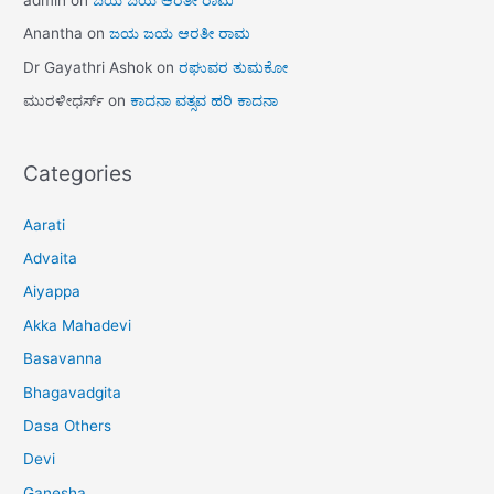
Anantha
on
ಜಯ ಜಯ ಆರತೀ ರಾಮ
Dr Gayathri Ashok
on
ರಘುವರ ತುಮಕೋ
ಮುರಳೀಧರ್ಸ್
on
ಕಾದನಾ ವತ್ಸವ ಹರಿ ಕಾದನಾ
Categories
Aarati
Advaita
Aiyappa
Akka Mahadevi
Basavanna
Bhagavadgita
Dasa Others
Devi
Ganesha