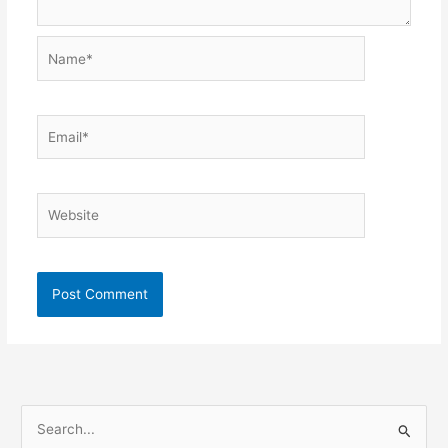
Name*
Email*
Website
S
e