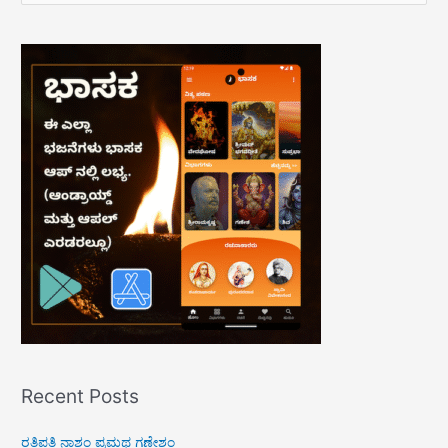
a
r
c
h
f
o
r
:
Recent Posts
ರತಿಪತಿ ನಾಶಂ ಪ್ರಮಥ ಗಣೇಶಂ