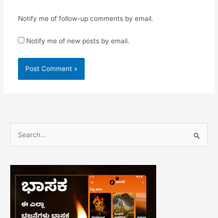
Notify me of follow-up comments by email.
Notify me of new posts by email.
S
e
a
r
c
h
f