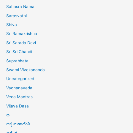
Sahasra Nama
Sarasvathi
Shiva
Sri Ramakrishna
Sri Sarada Devi
Sri Sri Chandi
Suprabhata
Swami Vivekananda
Uncategorized
Vachanaveda
Veda Mantras
Vijaya Dasa
ಅ
ಅಕ್ಕ ಮಹಾದೇವಿ
ಅದ್ವೈತ