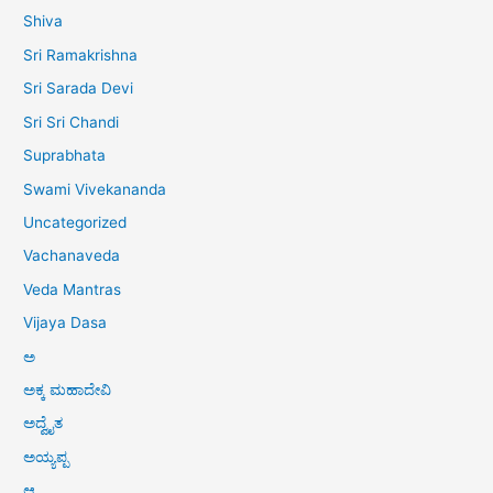
Shiva
Sri Ramakrishna
Sri Sarada Devi
Sri Sri Chandi
Suprabhata
Swami Vivekananda
Uncategorized
Vachanaveda
Veda Mantras
Vijaya Dasa
ಅ
ಅಕ್ಕ ಮಹಾದೇವಿ
ಅದ್ವೈತ
ಅಯ್ಯಪ್ಪ
ಆ