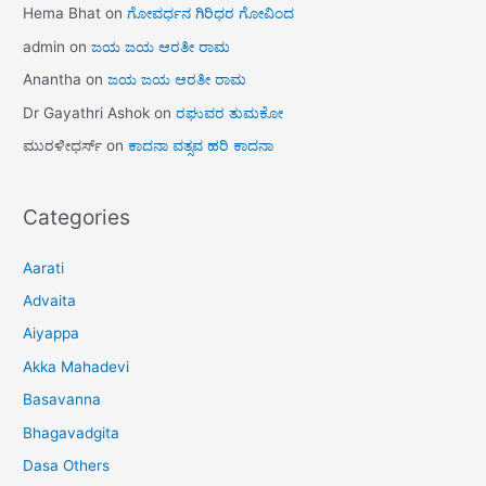
Hema Bhat
on
ಗೋವರ್ಧನ ಗಿರಿಧರ ಗೋವಿಂದ
admin
on
ಜಯ ಜಯ ಆರತೀ ರಾಮ
Anantha
on
ಜಯ ಜಯ ಆರತೀ ರಾಮ
Dr Gayathri Ashok
on
ರಘುವರ ತುಮಕೋ
ಮುರಳೀಧರ್ಸ್
on
ಕಾದನಾ ವತ್ಸವ ಹರಿ ಕಾದನಾ
Categories
Aarati
Advaita
Aiyappa
Akka Mahadevi
Basavanna
Bhagavadgita
Dasa Others