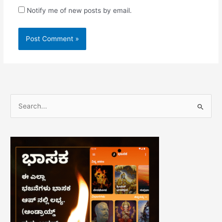
Notify me of new posts by email.
S
e
a
r
c
h
f
o
r
: