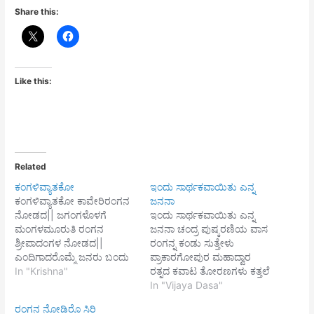
Share this:
Like this:
Related
ಕಂಗಳಿವ್ಯಾತಕೋ
ಇಂದು ಸಾರ್ಥಕವಾಯಿತು ಎನ್ನ
ಕಂಗಳಿವ್ಯಾತಕೋ ಕಾವೇರಿರಂಗನ
ಜನನಾ
ನೋಡದ|| ಜಗಂಗಳೊಳಗೆ
ಇಂದು ಸಾರ್ಥಕವಾಯಿತು ಎನ್ನ
ಮಂಗಳಮೂರುತಿ ರಂಗನ
ಜನನಾ ಚಂದ್ರ ಪುಷ್ಕರಣಿಯ ವಾಸ
ಶ್ರೀಪಾದಂಗಳ ನೋಡದ||
ರಂಗನ್ನ ಕಂಡು ಸುತ್ತೇಳು
ಎಂದಿಗಾದರೊಮ್ಮೆ ಜನರು ಬಂದು
ಪ್ರಾಕಾರಗೋಪುರ ಮಹಾದ್ವಾರ
ಭೂಮಿಯಲ್ಲಿ ನಿಂದು| ಚಂದ್ರ
In "Krishna"
ರತ್ನದ ಕವಾಟ ತೋರಣಗಳು ಕತ್ತಲೆ
ಪುಷ್ಕರಣಿ ಸ್ನಾನವ ಮಾಡಿ
ಹರನಂತೆ ಕಣ್ಣಿಗೆ ತೋರುತಿದೆ
In "Vijaya Dasa"
ಆನಂದದಿಂದಲಿ ರಂಗನ ಕಾಣದ||
ತುತ್ತಿಸಲಳವೆ ಅನಂತ ಜನುಮಕೆ
ರಂಗನ ನೋಡಿರೊ ಸಿರಿ
ಹರಿಪಾದೋದಕಸಮ ಕಾವೇರಿ
||1|| ಸಾಲು ಬೀದಿಗಳು