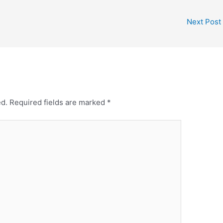
 ಕುಹಕ ಮಾಡುವಾತನ
||2|| ಆಗಮದ
ಬೇಡೆ ಕೊಡದಿರುವ ಲೋಭಿ
ಅನ್ವಯವನರಿಯದವನ
Next Post
ನರ ಕೂಡೆ ಸ್ನೇಹ ಬೆಳೆಪನ
ಸಂಗರೋಗದಲಿ ಆವಾಗಲು
 ಮಾತಾಡಿ…
ಮುಲುಗುವನ
ಸಂಗಕಾಗಿನೆಲೆಯಾದಿಕೇಶವನಂಘ್ರಿ
ನೆನೆಯದಿಹಭಾಗವತರ ಸಂಗ…
ed.
Required fields are marked
*