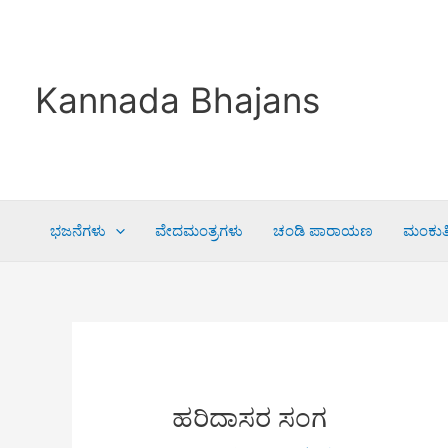
Skip
to
content
Kannada Bhajans
ಭಜನೆಗಳು
ವೇದಮಂತ್ರಗಳು
ಚಂಡಿ ಪಾರಾಯಣ
ಮಂಕುತಿ
ಹರಿದಾಸರ ಸಂಗ