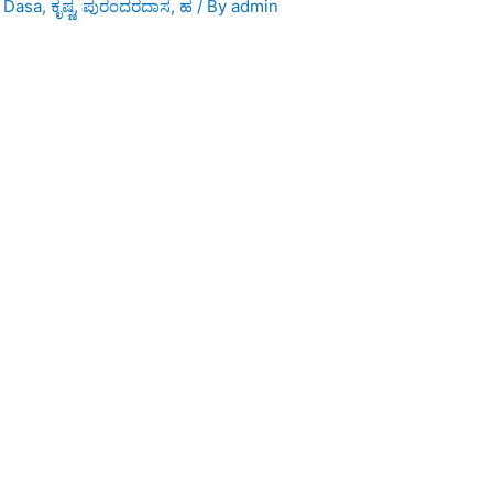
 Dasa
,
ಕೃಷ್ಣ
,
ಪುರಂದರದಾಸ
,
ಹ
/ By
admin