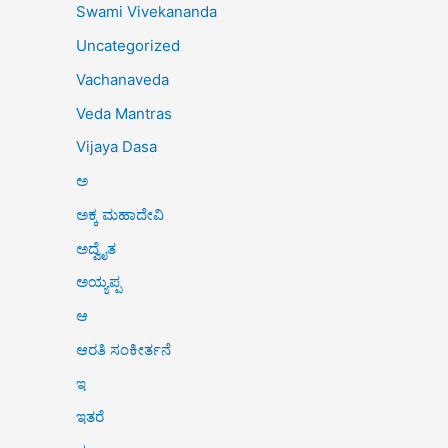
Swami Vivekananda
Uncategorized
Vachanaveda
Veda Mantras
Vijaya Dasa
ಅ
ಅಕ್ಕ ಮಹಾದೇವಿ
ಅದ್ವೈತ
ಅಯ್ಯಪ್ಪ
ಆ
ಆರತಿ ಸಂಕೀರ್ತನೆ
ಇ
ಇತರೆ