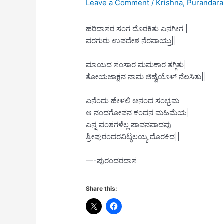
Leave a Comment
/
Krishna
,
Purandara
ಹರಿದಾಸರ ಸಂಗ ದೊರಕಿತು ಎನಗೀಗ |
ವರಗುರು ಉಪದೇಶ ನೆರವಾಯ್ತು||
ಮಾಯದ ಸಂಸಾರ ಮಮಕಾರ ತಗ್ಗಿತು|
ತೋಯಜಾಕ್ಷನ ನಾಮ ಜಿಹ್ವೆಯೊಳ್ ನೆಲಸಿತು||
ಏನೆಂದು ಹೇಳಲಿ ಆನಂದ ಸಂಭ್ರಮ
ಆ ನಂದಗೋಪನ ಕಂದನ ಮಹಿಮೆಯ|
ಎನ್ನ ವಂಶಗಳೆಲ್ಲ ಪಾವನವಾದವು
ಶ್ರೀಪುರಂದರವಿಟ್ಠಲಯ್ಯ ದೊರಕಿದ||
—-ಪುರಂದರದಾಸ
Share this: