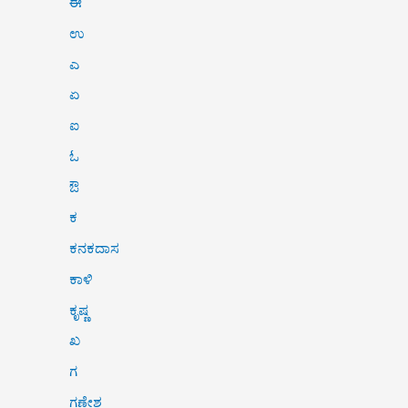
ಈ
ಉ
ಎ
ಏ
ಐ
ಓ
ಔ
ಕ
ಕನಕದಾಸ
ಕಾಳಿ
ಕೃಷ್ಣ
ಖ
ಗ
ಗಣೇಶ