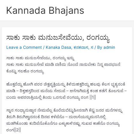
Skip
Kannada Bhajans
to
content
ಸಾಕು ಸಾಕು ಮನುಜಸೇವೆಯು, ರಂಗಯ್ಯ
Leave a Comment
/
Kanaka Dasa
,
ಕನಕದಾಸ
,
ಸ
/ By
admin
ಸಾಕು ಸಾಕು ಮನುಜಸೇವೆಯು, ರಂಗಯ್ಯ ಇನ್ನು
ಸಾಕು ಸಾಕು ಮನುಜಸೇವೆ ಮಾಡಿ ದಣಿದು ನೊಂದೆ ನಾನುಬೇಕು ನಿನ್ನ ಪಾದಭಜನೆ
ಕೊಟ್ಟು ಸಲಹೊ ರಂಗಯ್ಯ
ಹೊತ್ತರೆದ್ದು ಹೋಗಿ ಪರರ ಚಿತ್ತವೃತ್ತಿಯನ್ನು ತಿಳಿದುಹತ್ತರಿದ್ದು ಹಲವು ಕೆಲಸ ಭೃತ್ಯನಂತೆ
ಮಾಡಿ – ರಿಕ್ತಹಸ್ತದಿಂದ ಮನೆಯ ಸೇರುವೆ – ಆಸೆಗಾಗಿಮತ್ತೆ ಕಂಡ ಕಡೆಗೆ ತೊಲಗುವೆ –
ಬಂದು ಅಪರರಾತ್ರಿಯಲ್ಲಿ ತಿಂದು ಒರಗುವೆ ರಂಗಯ್ಯ ರಂಗ ||1||
ಸ್ನಾನ ಸಂಧ್ಯಾನುಷ್ಠಾನ ನೇಮವೆಲ್ಲ ತೊರೆದುಬಿಟ್ಟುಹೀನನಾಗಿ ಕೆಟ್ಟ ಜನರ ಮನೆಗಳನ್ನು
ತಿರುಗಿ ತಿರುಗಿಶ್ವಾನನಂತೆ ದಿನವ ಕಳೆವೆನೊ – ದುರಾಸೆಯನ್ನುಮನಸಿನಲ್ಲಿ
ಮಡಗಿಕೊಂಡು ಕುದಿವೆನೊಕೊನೆಗೂ ಎಳ್ಳುಕಾಳಿನಷ್ಟು ಸುಖವ ಕಾಣೆನೊ ರಂಗಯ್ಯ
ರಂಗ||2||