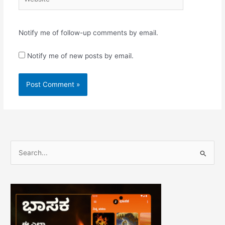
Notify me of follow-up comments by email.
Notify me of new posts by email.
S
e
a
r
c
h