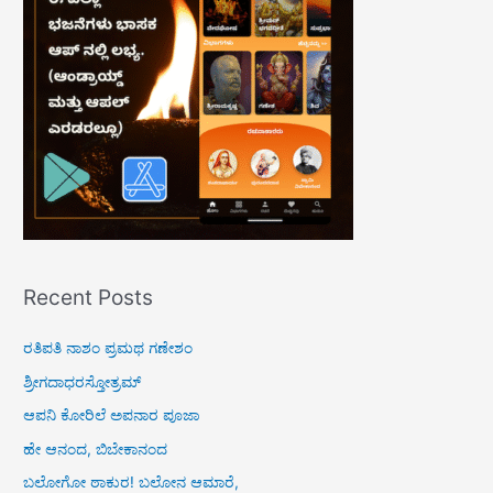
f
o
r
:
Recent Posts
ರತಿಪತಿ ನಾಶಂ ಪ್ರಮಥ ಗಣೇಶಂ
ಶ್ರೀಗದಾಧರಸ್ತೋತ್ರಮ್
ಆಪನಿ ಕೋರಿಲೆ ಅಪನಾರ ಪೂಜಾ
ಹೇ ಆನಂದ, ಬಿಬೇಕಾನಂದ
ಬಲೋಗೋ ಠಾಕುರ! ಬಲೋನ ಆಮಾರೆ,