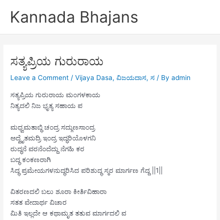
Skip
Kannada Bhajans
to
content
ಸತ್ಯಪ್ರಿಯ ಗುರುರಾಯ
Leave a Comment
/
Vijaya Dasa
,
ವಿಜಯದಾಸ
,
ಸ
/ By
admin
ಸತ್ಯಪ್ರಿಯ ಗುರುರಾಯ ಮಂಗಳಕಾಯ
ನಿತ್ಯದಲಿ ನಿಜ ಭೃತ್ಯ ಸಹಾಯ ಪ
ಮಧ್ವಮತಾಬ್ಧಿ ಚಂದ್ರ ಸದ್ಗುಣಸಾಂದ್ರ
ಅದ್ವೈತಮದ್ರಿ ಇಂದ್ರ ಇದ್ಧರಿಯೊಳಗನಿ
ರುದ್ಧನೆ ವರನೆಂದೆದ್ದು ನೆಗಹಿ ಕರ
ಬದ್ಧ ಕಂಕಣರಾಗಿ
ಸಿದ್ಧ ಪ್ರಮೇಯಗಳನುದ್ಧರಿಸಿದ ಪರಿಶುದ್ಧ ಸ್ಮರ ಮಾರ್ಗಣ ಗೆದ್ದ ||1||
ವಿತರಣದಲಿ ಬಲು ಶೂರಾ ಕೀರ್ತಿವಿಹಾರಾ
ಸತತ ವೇದಾರ್ಥ ವಿಚಾರ
ಮಿತಿ ಇಲ್ಲದೇ ಆ ಕಥಾಮೃತ ತತುವ ಮಾರ್ಗದಲಿ ವ