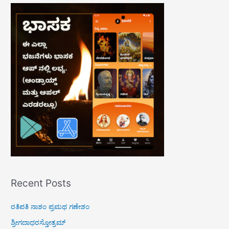
r
c
h
f
o
r
:
Recent Posts
ರತಿಪತಿ ನಾಶಂ ಪ್ರಮಥ ಗಣೇಶಂ
ಶ್ರೀಗದಾಧರಸ್ತೋತ್ರಮ್