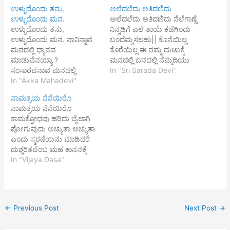
ಉಳ್ಳುದೊಂದು ತನು,
ಅಲೆದಲೆದು ಅತಿದಣಿದು
ಉಳ್ಳುದೊಂದು ಮನ.
ಅಲೆದಲೆದು ಅತಿದಣಿದು ನೆಲೆಗಾಣ್ದೆ
ಉಳ್ಳುದೊಂದು ತನು,
ನಿನ್ನಡಿಗೆ ಎಲೆ ತಾಯೆ ಕಡೆಗಿಂದು
ಉಳ್ಳುದೊಂದು ಮನ. ನಾನಿನ್ನಾವ
ಬಂದೆಮ್ಮಸಲಹು|| ಕೊನೆಯಿಲ್ಲ
ಮನದಲ್ಲಿ ಧ್ಯಾನವ
ಕೊರೆಯಿಲ್ಲ ಈ ನಮ್ಮ ದುಃಖಕ್ಕೆ
ಮಾಡುವೆನಯ್ಯಾ ?
ಮನದಲ್ಲಿ ಬನದಲ್ಲಿ ನೆಮ್ಮದಿಯು
ಸಂಸಾರವನಾವ ಮನದಲ್ಲಿ
ಇನಿತಿಲ್ಲ| ಜನುಮಗಳು ಕಳೆಕಳೆದು
In "Sri Sarada Devi"
ತಲ್ಲೀಯವಾಹೆನಯ್ಯಾ ?
In "Akka Mahadevi"
ದುಃಖ ಮಿತಿಮೀರುತಿದೆ ಜನನಿ
ಅಕಟಕಟಾ, ಕೆಟ್ಟೆ ಕೆಟ್ಟೆ ?
ಮಂಗಳಮೂರ್ತಿ ಕಳೆಯೆಮ್ಮ
ನಾಮತ್ರಯ ನೆನೆಯಿರೊ
ಸಂಸಾರಕ್ಕಲ್ಲಾ, ಪರಮಾರ್ಥಕ್ಕಲ್ಲಾ ?
ಕಲುಷಾರ್ತಿ|| ಪರಮಹಂಸರ
ನಾಮತ್ರಯ ನೆನೆಯಿರೊ
ಎರಡಕ್ಕೆ ಬಿಟ್ಟ ಕರುವಿನಂತೆ ? ಬಿಲ್ವ
ಕರುಣೆರೂಪಿಣಿಯೆ ನೀ ತಾಯೆ
ಕಾಮಕ್ರೋಧವು ಹರಿದು ಬೈಲಾಗಿ
ಬೆಳವಲಕಾಯನೊಂದಾಗಿ
ಪರತನವನರಿಯದಿಹ
ಪೋಗುವುದು ಅಚ್ಯುತಾ ಅಚ್ಯುತಾ
ಹಿಡಿಯಬಹುದೆ
ಪ್ರೇಮದಂಬುಧಿ ಜಲವ|
ಎಂದು ಸ್ಮರಣೆಯನು ಮಾಡಿದರೆ
ಚೆನ್ನಮಲ್ಲಿಕಾರ್ಜುನಾ ?
ಎರೆದೆಮ್ಮನುದ್ಧರಿಸು ಪತಿತಪಾವನೆ
ದುಶ್ಚರಿತವೆಂಬ ಮಹ ಕಾನನಕ್ಕೆ
ಮಾತೆ ಸಾರದಾಯಿನಿ ಪರಮೆ
ಕಿಚ್ಚಾಗಿ ದಹಿಸುವುದು
In "Vijaya Dasa"
ಅಕಳಂಕಚರಿತೆ||
ನಿಮಿಷದೊಳಗೆ ಶುದ್ಧ ನಿಚ್ಚಳವಾಗಿದ್ದ
ಸುಜ್ಞಾನ ಪಾಲಿಪದು||1|| ಅನಂತ
------ಸ್ವಾಮಿ ತದ್ರೂಪಾನಂದ
ಅನಂತ ಎಂದು ಮನದಲ್ಲಿ ನೆನೆಯೆ
ನಾನಾ ಭವಬಂಧ ದುಷ್ಕರ್ಮದಿ
←
Previous Post
Next Post
→
ಹೀನಾಯವನು ಕಳೆದು
ಹಿತದಿಂದಲಿ ವೊಲಿದು ಆನಂದ