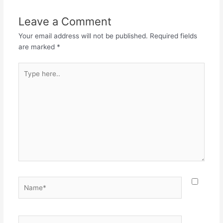
ಆನಂದವಾದ ಫಲ ಕೊಡುವುದು.
||2|| ಗೋವಿಂದ ಗೋವಿಂದ
Leave a Comment
ಎಂದು ಧ್ಯಾನವ ಮಾಡೆ ಗೋವಿಂದ
ಕಡೆಹಾಕಿ ಸಾಕುವದು ದೇವೇಶ
Your email address will not be published.
Required fields
ಶಿರಪತಿ ವಿಜಯವಿಠ್ಠಲೇಶನ
are marked
*
ಸೇವೆ…
Type
here..
Name*
Email*