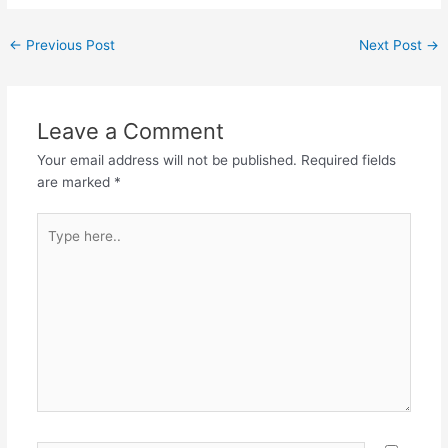
ಅಖಿಲಮಲವಿನಾಶಂ ಪಾಣಿನಾ
ಹಸ್ತಪಾಶಮ್ ಕನಕಗಿರಿನಿನಾಶಂ
←
Previous Post
Next Post
→
ಸೂರ್ಯಕೋಟಿಪ್ರಕಾಶಮ್|
ಭಜಭವಗಿರಿನಾಶಂ
ಮಾಲತೀತೀರವಾಸಂ
ಗಣಪತಿಮಭಿವಂದೇ ಮಾನಸೇ
Leave a Comment
ರಾಜಹಂಸಂ|| ವಿವಿಧಮಣಿ-
ಮಯೂಖ್ಯೆಃ ಶೋಭಮಾನಂ
Your email address will not be published.
Required fields
ವಿದೂರೈ: ಕನಕರಚಿತಚಿತ್ರಂ
are marked
*
ಕಂಠದೇಶೇ ವಿಚಿತ್ರಮ್| ದಧತಿ
ವಿಮಲಹಾರಂ ಸರ್ವದಾ
Type
ಯತ್ನಸಾರಂ ಗಣಪತಿಮಭಿವಂದೇ
here..
ಸರ್ವದಾನಂದಕಂದಮ್||
ದುರಿತಗಜಮಮಂದಂ ವಾರುಣೀಂ
ಚೈವ ವೇದಂ ವಿದಿತಮಖಿಲನಾದಂ
ನೃತ್ಯಮಾನಂದಕಂದಮ್| ದಧತಿ
ಶಶಿಸುವಕ್ತ್ರಮ್ ಚಾಂಕುಶಂ ಯೋ
ವಿಶೇಷಂ ಗಣಪತಿಮಭಿವಂದೇ
ಸರ್ವದಾನಂದಕಂದಮ್||
ತ್ರಿನಯನಯುತಭಾಲೇ
ಶೋಭಮಾನೇ ವಿಶಾಲೇ
ಮುಕುಟಮಣಿ-ಸುಡೋಲೇ