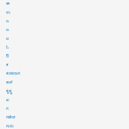
ಈ
ಉ
ಎ
ಏ
ಐ
ಓ
ಔ
ಕ
ಕನಕದಾಸ
ಕಾಳಿ
ಕೃಷ್ಣ
ಖ
ಗ
ಗಣೇಶ
ಗುರು