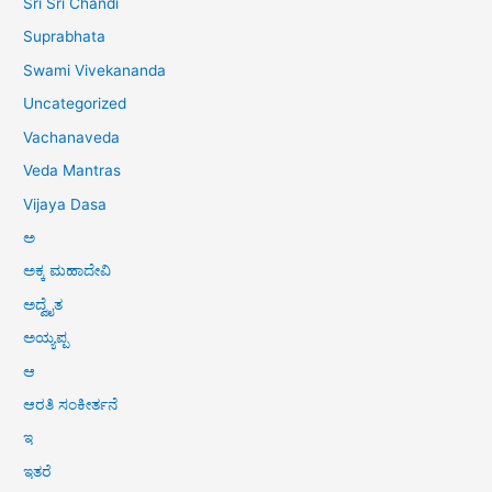
Sri Sri Chandi
Suprabhata
Swami Vivekananda
Uncategorized
Vachanaveda
Veda Mantras
Vijaya Dasa
ಅ
ಅಕ್ಕ ಮಹಾದೇವಿ
ಅದ್ವೈತ
ಅಯ್ಯಪ್ಪ
ಆ
ಆರತಿ ಸಂಕೀರ್ತನೆ
ಇ
ಇತರೆ