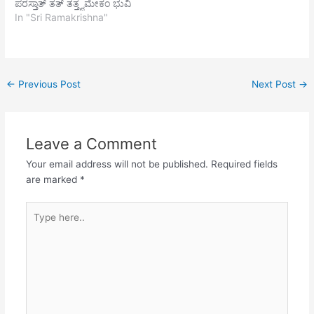
ಪರಸ್ತಾತ್ ತತ್ ತತ್ತ್ವಮೇಕಂ ಭುವಿ
ಪರಾಮ್ || ತಿಮಿರತಾರಣಂ
ಪರಮಾರ್ಥತತ್ತ್ವಮ್ |
ರಾಮಕೃಷ್ಣಃ || ನ ನೇತಿ ಭೀತ್ಯಾ
In "Sri Ramakrishna"
ಭಕ್ತಿಕಾರಣಂ ವಿಷಯಶೋಷಣಂ
ಸಂಸ್ಪರ್ಶಮಾತ್ರೇಣ ನೃಣಾಂ
ಶ್ರುತಯೋ ವದಂತಿ ವದಂತಿ
ವೇದಬೋಧನಮ್ | ಪರಪದಸ್ಯ
ಸಮಾಧಿಂ ವಿಧಾಯ ಸದ್ಯೋ ಭುವಿ
ಸಾಕ್ಷಾನ್ನ ಚ ಯಂ ಕದಾಚಿತ್ |
ಮೇ…
ರಾಮಕೃಷ್ಣಃ || ರಾಗಾದಿಶೂನ್ಯಂ ತವ
ಚಿದೇಕರೂಪಃ ಶಿವ ಈಶ್ವರಾಣಾಂ
ಸೌಮ್ಯಮೂರ್ತಿಂ…
ಮಹೇಶ್ವರೋಸೌ ಭುವಿ ರಾಮಕೃಷ್ಣಃ
←
Previous Post
Next Post
→
|| ಯಂ
ನಿತ್ಯಮಾನಂದಮನಂತಮೇಕಂ
ಶಿವೇತಿ ನಾಮ್ನಾ ಶ್ರುತಯೋ
ಗೃಣ0ತಿ | ತಸ್ಯಾವತಾರೋ
Leave a Comment
ನರರೂಪಧಾರೀ
ಕೃಪಾಸುಧಾಬ್ಧಿರ್ಭುವಿ ರಾಮಕೃಷ್ಣಃ ||
Your email address will not be published.
Required fields
ಮಮೇತಿ ಬುದ್ಧಿರ್ವಿಷಯೇಷು
are marked
*
ಯಸ್ಯ ನಾಭೂತ್ ಕದಾಚಿತ್
ವಿಷಯಾತಿಗಸ್ಯ…
Type
here..