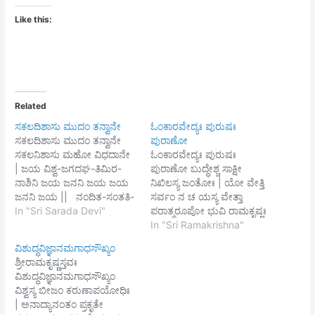
Like this:
Related
ಸಕಲದಿಶಾಸು ಮುದಂ ತನ್ವಾನೇ
ಓಂಕಾರವೇದ್ಯಃ ಪುರುಷಃ
ಸಕಲದಿಶಾಸು ಮುದಂ ತನ್ವಾನೇ
ಪುರಾಣೋ
ಸಕಲನಿಶಾಸು ಮಹೋ ವಿಧದಾನೇ
ಓಂಕಾರವೇದ್ಯಃ ಪುರುಷಃ
| ಜಯ ವಿಶ್ವ-ಜಗದಘ-ತಿಮಿರ-
ಪುರಾಣೋ ಬುದ್ಧೇಶ್ಚ ಸಾಕ್ಷೀ
ನಾಶಿನಿ ಜಯ ಜನನಿ ಜಯ ಜಯ
ನಿಖಿಲಸ್ಯ ಜಂತೋಃ | ಯೋ ವೇತ್ತಿ
ಜನನಿ ಜಯ || ನಂದಿತ-ಸಂತತಿ-
ಸರ್ವಂ ನ ಚ ಯಸ್ಯ ವೇತ್ತಾ
ವಂದಿತ-ಚರಣಂ ಭಯಹರಣಂ
In "Sri Sarada Devi"
ಪರಾತ್ಮರೂಪೋ ಭುವಿ ರಾಮಕೃಷ್ಣಃ
ತವ ಕಮಲ-ಸುಲಲಿತಮ್ |
|| ಮೋಕ್ಷಸ್ವರೂಪಂ ತವ ಧಾಮ
In "Sri Ramakrishna"
ಶರಣಾಗತ-ಮಾನವ-ದುಃಖ-ಹರೇ
ನಿತ್ಯಂ ಯಥಾ ತದಾಪ್ನೋತಿ
ವಿಶುದ್ಧವಿಜ್ಞಾನಮಗಾಧಸೌಖ್ಯಂ
ಶಿರಸಾ ವಂದೇ ಹೇ ಜಗದತುಲೇ ||
ವಿಶುದ್ಧಚಿತ್ತಃ |
ಶ್ರೀರಾಮಕೃಷ್ಣಸ್ತವಃ
ಪ್ರತಿಯಮಾಲಂ ವೇಗವಚ್ಚಲಂ
ತಥೋಪದೇಷ್ಟಾಖಿಲತತ್ತ್ವವೆತ್ತಾ ತ್ವಂ
ವಿಶುದ್ಧವಿಜ್ಞಾನಮಗಾಧಸೌಖ್ಯಂ
ವಹತಿ ಜೀವನಂ ಪ್ರತ್ಯಹಂ ನರಃ |
ವಿಶ್ವಧಾತಾ ಭುವಿ ರಾಮಕೃಷ್ಣಃ ||
ವಿಶ್ವಸ್ಯ ಬೀಜಂ ಕರುಣಾಪಯೋಧಿಃ
ವಿಷಯವೈಭವಂ ಫೇನಬುದ್ಬುದಃ
ತೇಜೋಮಯಂ ದರ್ಶಯಸಿ
| ಅನಾದ್ಯಾನಂತಂ ಪ್ರಕೃತೇ
ಭಜತ ಶಾರದಾಮೀಶ್ವರೀ0
ಸ್ವರೂಪಂ ಕೋಶಾಂತರಸ್ಥಂ