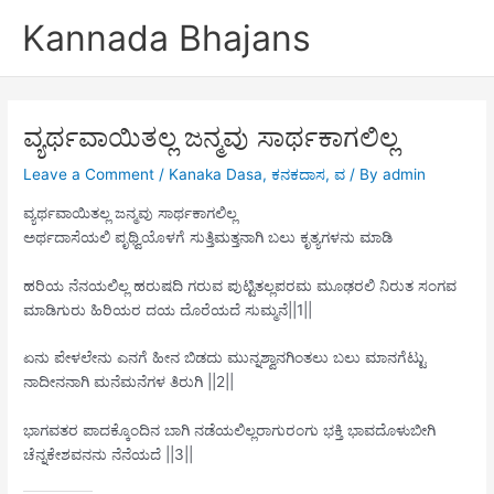
Skip
Kannada Bhajans
to
content
ವ್ಯರ್ಥವಾಯಿತಲ್ಲ ಜನ್ಮವು ಸಾರ್ಥಕಾಗಲಿಲ್ಲ
Leave a Comment
/
Kanaka Dasa
,
ಕನಕದಾಸ
,
ವ
/ By
admin
ವ್ಯರ್ಥವಾಯಿತಲ್ಲ ಜನ್ಮವು ಸಾರ್ಥಕಾಗಲಿಲ್ಲ
ಅರ್ಥದಾಸೆಯಲಿ ಪೃಥ್ವಿಯೊಳಗೆ ಸುತ್ತಿಮತ್ತನಾಗಿ ಬಲು ಕೃತ್ಯಗಳನು ಮಾಡಿ
ಹರಿಯ ನೆನಯಲಿಲ್ಲ ಹರುಷದಿ ಗರುವ ಪುಟ್ಟಿತಲ್ಲಪರಮ ಮೂಢರಲಿ ನಿರುತ ಸಂಗವ
ಮಾಡಿಗುರು ಹಿರಿಯರ ದಯ ದೊರೆಯದೆ ಸುಮ್ಮನೆ||1||
ಏನು ಪೇಳಲೇನು ಎನಗೆ ಹೀನ ಬಿಡದು ಮುನ್ನಶ್ವಾನಗಿಂತಲು ಬಲು ಮಾನಗೆಟ್ಟು
ನಾದೀನನಾಗಿ ಮನೆಮನೆಗಳ ತಿರುಗಿ ||2||
ಭಾಗವತರ ಪಾದಕ್ಕೊಂದಿನ ಬಾಗಿ ನಡೆಯಲಿಲ್ಲರಾಗುರಂಗು ಭಕ್ತಿ ಭಾವದೊಳುಬೀಗಿ
ಚೆನ್ನಕೇಶವನನು ನೆನೆಯದೆ ||3||