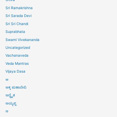
Sri Ramakrishna
Sri Sarada Devi
Sri Sri Chandi
Suprabhata
Swami Vivekananda
Uncategorized
Vachanaveda
Veda Mantras
Vijaya Dasa
ಅ
ಅಕ್ಕ ಮಹಾದೇವಿ
ಅದ್ವೈತ
ಅಯ್ಯಪ್ಪ
ಆ