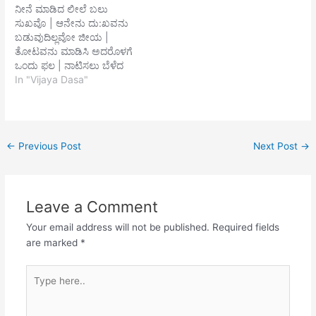
ನೀನೆ ಮಾಡಿದ ಲೀಲೆ ಬಲು
ಪ್ರಣವ ಆಚಮನ | ಹಿಂಗದಲೆ
ಗುರು ಸತಿಗೆ ಪರಸತಿಗೆ ಎರಡು
ಸುಖವೊ | ಆನೇನು ದು:ಖವನು
ಗಾಯತ್ರಿ ಮಂತ್ರ ಮೌನ || ಕರುಂಗ
ಬಗೆವರ ಸಂಗಗುರು ನಿಂದೆ
ಬಡುವುದಿಲ್ಲವೋ ಜೀಯ |
ದಾನ-ಧರ್ಮ ವೃತ್ತಿ ಕ್ಷೇತ್ರ ರತುನ |
ಪರನಿಂದೆ ಮಾಡುವರ
ತೋಟವನು ಮಾಡಿಸಿ ಅದರೊಳಗೆ
ಬಂಗಾರಯಿತ್ತಧಿಕ ಬಹಳ ಪುಣ್ಯ
ಸಂಗಪರಹಿತಾರ್ಥದ
ಒಂದು ಫಲ | ನಾಟಿಸಲು ಬೆಳೆದ
ಮೇಲು ||2||…
ಧರ್ಮವರಿಯದವರ ಸಂಗಮರುಳ
ಫಲ ಪಕ್ವವಾಗೆ | ನೀಟಾದ
In "Vijaya Dasa"
ಪಾಮರ ಸಂಗ ಬಲು ಭಂಗ ಎಲೊ
ಫಲವೆಂದು ಅರಸು ಕೊಯ್
ರಂಗ ||2|| ಆಗಮದ
ತರಿಸಲು ತೋಟಿಗಾಗೇನು ದು:ಖ
ಅನ್ವಯವನರಿಯದವನ
ಅರಸಿನಿಂಗೇನೈಯ||1|| ನಿನ್ನ
ಸಂಗರೋಗದಲಿ ಆವಾಗಲು
ಸಂಕಲ್ಪನೆ ಸ್ಥಿರವಾಗಿ ಇದೆ ಇದೆ
ಮುಲುಗುವನ
←
Previous Post
Next Post
→
ಅನಂತ ವೇದಗಳು
ಸಂಗಕಾಗಿನೆಲೆಯಾದಿಕೇಶವನಂಘ್ರಿ
ಪೊಗಳೂತಿವಕೊ ಪನ್ನಗಶಯನನೆ
ನೆನೆಯದಿಹಭಾಗವತರ ಸಂಗ…
ನೀನು ಮಾಡಿದ ಕ್ಲುಪ್ತ
ಅನ್ಯಥಾವಾಗುವದೆ
Leave a Comment
ಅನುಭವಾದಿಗಳಿಗೆ ||2|| ಸುಖ
ದು:ಖವೆ ಎರಡು ನಿನ್ನ
Your email address will not be published.
Required fields
ವಶವಾಗಿದೆ…
are marked
*
Type
here..