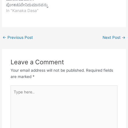
ಧೈರ್ಯವಂತನು ನೀನಾಗಿ |
ಪೋಕಾಟವೇನಿದುಮಾನವನ್ನು
ಧೈರ್ಯವಾಗಿದ್ದಾಗ ಜಡಜೀವ
ಕಳೆದ ಪರಿಯ ಹೇಳತೀರದು ||1||
In "Kanaka Dasa"
ಜಂತುಗಳು | ವೀರ್ಯದಲಿ ಪೊಕ್ಕು
ಪಿಡಿದ ಸೆರಗ ಬಿಡನು ಇನ್ನೇನ
ದುಃಖಾತಿಶಯದಲಿ | ದುರ್ಯೋನಿ
ಮಾಡಲಿತಡೆಯಲಾರೆವಮ್ಮ ಕೇಳೆ
ಮುಖದಿಂದ ಜನನ ಜನಿತನಾದೆ |…
ಇವನ ಹಾವಳಿ ||2|| ಇನ್ನು
ಚೆನ್ನಕೇಶವ ಕದಳಿ
←
Previous Post
Next Post
→
ರಂಗನಬನ್ನಣೇಯ ಮಾತ ಕೇಳಿ
ಬಿಡುವೆ ಪುರುಷನ ||3||
Leave a Comment
Your email address will not be published.
Required fields
are marked
*
Type
here..