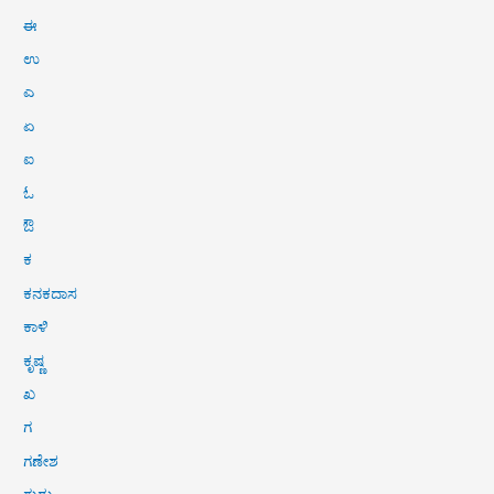
ಈ
ಉ
ಎ
ಏ
ಐ
ಓ
ಔ
ಕ
ಕನಕದಾಸ
ಕಾಳಿ
ಕೃಷ್ಣ
ಖ
ಗ
ಗಣೇಶ