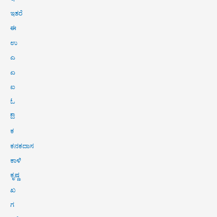
ಇತರೆ
ಈ
ಉ
ಎ
ಏ
ಐ
ಓ
ಔ
ಕ
ಕನಕದಾಸ
ಕಾಳಿ
ಕೃಷ್ಣ
ಖ
ಗ