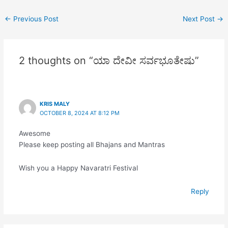
ತಯಾ’ ನೋ ರುದ್ರ ಮೃಡಯ |
ವಾಗ್ದೇವತೇಯಂ ನಿವಸತು ವದನೇ
ಸಿದ್ಧಿ ದಾತ್ರೀ ಪರಾ ಸಾ ದೇವೀ ನವ
ಯಾ ತೇ’ ರುದ್ರ ಶಿವಾ
ಸರ್ವದಾ ಸುಪ್ರಸನ್ನಾ || 2 ||
ಕೋಟಿ ಮೂರ್ತಿ ಸಹಿತಾ ಮಾಂ
←
Previous Post
Next Post
→
ತನೂರಘೋರಾ‌உಪಾ’ಪಕಾಶಿನೀ |
ಸುರಾಸುರೈಸ್ಸೇವಿತಪಾದಪಂಕಜಾ
ಪಾತು ವಿಶ್ವೇಶ್ವರೀ|| ಓಂ…
ತಯಾ’ ನಸ್ತನುವಾ ಶನ್ತ’ಮಯಾ…
ಕರೇ ವಿರಾಜತ್ಕಮನೀಯಪುಸ್ತಕಾ…
2 thoughts on “ಯಾ ದೇವೀ ಸರ್ವಭೂತೇಷು”
KRIS MALY
OCTOBER 8, 2024 AT 8:12 PM
Awesome
Please keep posting all Bhajans and Mantras
Wish you a Happy Navaratri Festival
Reply