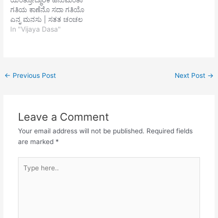
ಯೋಗೇಂದ್ರಾದಿ ಕೊತೊ ಚರಣೇ
ಕಾಣದೇ ಮಂತ್ರಿ ರಾಜ
ಗತಿಯ ಕಾಣೆನೊ ಸದಾ ಗತಿಯೊ
ಪಡಿಯಾ ದಿವಸ ರಜನೀ||
ಮಹಾತತುವೇಶ
ಎನ್ನ ಮನಸು | ಸತತ ಚಂಚಲ
ಗುರುಮುಖೇ ಶುನಿ ತುಮಿ ಮಾ
ಬಲವತ್ವ್ಸರೂಪ||2||
ದೂರ ಸ್ಥಿತಿಗೆ ಎರಗಿದೆ ಸು | ಕೃತವೆಲ್ಲ
In "Vijaya Dasa"
ಭವಾನೀ ಆದ್ಯಾಶಕ್ತಿ ಶಿವೇ ಸಬಾರ
ಪಂಚಾಹುತಿಯಲಿ ಹಾಕದಿರೋ
ಪೋಗಾಡಿದೆ ಇದಕೆ ಪ್ರಾಯಶ್ಚಿತ್ತ ನಿನ್ನ
ಜನನೀ| ಮಾ ಮಾ ಬೋಲೇ
ಜೀವೇಶ ಸಂಚಿತಾವಳಿ
ನಾಮವ ಬೇಡಿದೆ | ಹಾಡಿ ಪಾಡಿದೇ
ಡಾಕೇ…
ಸರ್ವನಾಶಾ…
| ಪ್ರತಿದಿನ ದಯ ಮಾಡಿದೆ ವರವನ
ಬೇಡಿದೆ | ಅತಿಶಯದಿಂದಲಿ
←
Previous Post
Next Post
→
ವಿಪ್ರಜಿತು ವಿರೋಧಿಯ ವಿಪ್ರ||1||
ನಾನಾ ಮಹಿಮ ಮಾನ ಪಾವನ
ವಿದ್ಯಾ ಪ್ರ |…
Leave a Comment
Your email address will not be published.
Required fields
are marked
*
Type
here..