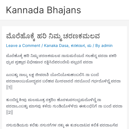
Skip
Kannada Bhajans
to
content
ಮೊರೆಹೊಕ್ಕೆ ಹರಿ ನಿಮ್ಮ ಚರಣಕಮಲವ
Leave a Comment
/
Kanaka Dasa
,
ಕನಕದಾಸ
,
ಮ
/ By
admin
ಮೊರೆಹೊಕ್ಕೆ ಹರಿ ನಿಮ್ಮ ಚರಣಕಮಲವ ನಾನುಮರೆಯದೆ ಸಲಹೆನ್ನ ವರದಾ ಪಕರಿ
ಧ್ರುವ ಪ್ರಹ್ಲಾದ ವಿಭೀಷಣರ ರಕ್ಷಿಸಿದೆಪರಂದೇವಿ ವಲ್ಲಭನೆ ವರದಾ
ಎಂಬತ್ತು ನಾಲ್ಕು ಲಕ್ಷ ಜೀವರಾಶಿ ಯೋನಿಯೊಳುಹಂಬಲಿಸಿ ನಾ ಬಂದೆ
ವರದಾಅಂಬುಜೋದ್ಭವನ ಬರೆಹವ ಮೀರಲಾರದೆ ನರಬೊಂಬೆ ಗರ್ಭದೊಳಿದ್ದೆ ವರದಾ
||1||
ತುಂಬಿದ್ದ ಕೀವು ಮಲಮೂತ್ರ ರಕ್ತದಿಂ ಹೊರಳುವಸಂಭ್ರಮದೊಳಿದ್ದೆ ನಾ
ವರದಾಒಂಬತ್ತು ಮಾಸವು ಕಳೆದು ಗುಂಡಿಯೊಳಿಳಿದು ಈಕುಂಭಿನಿಗೆ ನಾ ಬಂದೆ ವರದಾ
||2||
ನಸುನುಡಿಯನು ಕಲಿತು ನಸುನಗೆಗಳ ನಕ್ಕು ಈ ಕುಶಲದಾಟವ ಕಲಿತೆ ವರದಾಎಸೆವ