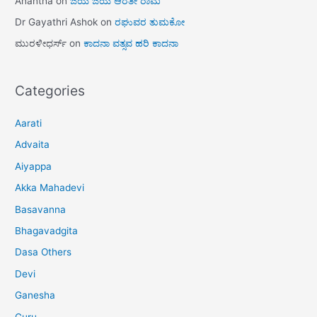
Anantha
on
ಜಯ ಜಯ ಆರತೀ ರಾಮ
Dr Gayathri Ashok
on
ರಘುವರ ತುಮಕೋ
ಮುರಳೀಧರ್ಸ್
on
ಕಾದನಾ ವತ್ಸವ ಹರಿ ಕಾದನಾ
Categories
Aarati
Advaita
Aiyappa
Akka Mahadevi
Basavanna
Bhagavadgita
Dasa Others
Devi
Ganesha
Guru