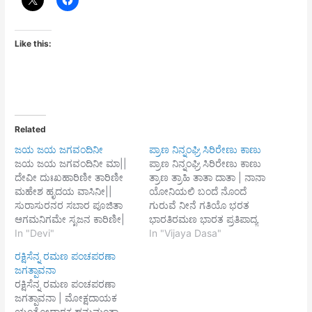
Like this:
Related
ಜಯ ಜಯ ಜಗವಂದಿನೀ
ಪ್ರಾಣ ನಿನ್ನಂಘ್ರಿ ಸಿರಿರೇಣು ಕಾಣು
ಜಯ ಜಯ ಜಗವಂದಿನೀ ಮಾ||
ಪ್ರಾಣ ನಿನ್ನಂಘ್ರಿ ಸಿರಿರೇಣು ಕಾಣು
ದೇವೀ ದುಃಖಹಾರಿಣೀ ತಾರಿಣೀ
ತ್ರಾಣ ತ್ರಾಹಿ ತಾತಾ ದಾತಾ | ನಾನಾ
ಮಹೇಶ ಹೃದಯ ವಾಸಿನೀ||
ಯೋನಿಯಲಿ ಬಂದೆ ನೊಂದೆ
ಸುರಾಸುರನರ ಸಬಾರ ಪೂಜಿತಾ
ಗುರುವೆ ನೀನೆ ಗತಿಯೊ ಭರತ
ಆಗಮನಿಗಮೇ ಸೃಜನ ಕಾರಿಣೀ|
ಭಾರತಿರಮಣ ಭಾರತ ಪ್ರತಿಪಾದ್ಯ
ಜ್ಞಾನದಾ ವರದಾ ಸುಖದಾ
In "Devi"
ಭರತ ಕುಲೋತ್ತಮ ಭವ್ಯ
In "Vijaya Dasa"
ಮೋಕ್ಷದಾ ತುಮಿ ಮಾ ಅನ್ನದಾ
ಭರದಿಂದಲಿ ಎನ್ನಭಾರ ವಹಿಸುವ
ರಕ್ಷಿಸೆನ್ನ ರಮಣ ಪಂಚಪರಣಾ
ಜಯಪರಾಯಣೀ|| ಭೈರವೀ
ಭರಣ ಭಾರದ್ವಾಜಾತ್ಮಜ
ಜಗತ್ಪಾವನಾ
ಭವಾನೀ ನಗೇಂದ್ರನಂದಿನೀ
ಭಾರಭಂಗಾ ||1|| ಗತಿ ಅಗತಿ
ರಕ್ಷಿಸೆನ್ನ ರಮಣ ಪಂಚಪರಣಾ
ನಾಗನಾಗಪಾಶಾ ಘೋರನಿನಾದಿನೀ|
ಗಮನಗರ್ಭ ಸ್ವರ್ಗ ನರಕ ಈ ಕ್ಷಿತಿ
ಜಗತ್ಪಾವನಾ | ಮೋಕ್ಷದಾಯಕ
ಜ್ಞಾನೇಂದ್ರ ಉಪೇಂದ್ರ
ಲೋಕಾಂತದಲ್ಲಿ ಬಳಲಿ ಮತಿಯ
ಯಂತ್ರೋದ್ಧಾರಕ ಹನುಮಂತಾ