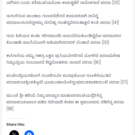
ಯೌವನ ಬಂದು ಶಶಿಮುಖಿಯರೊಳು ಕಾಮತೃಷೆಗೆ ನಾನೊಳಗಾದೆ ವರದಾ ||3||
ನುಸುಳಿಸುವ ಚಾಂಡಾಲ ಗುಣವನೆಣಿಸದೆ ಕಾಮವಶನಾಗಿ ನಾನಿದ್ದೆ
ವರದಾಉಸುರಲೆನ್ನಳವಲ್ಲ ಬೆಸನಿತ್ತು ಸಲಹೆನ್ನಬಿಸರುಹಾಕ್ಷನೆ ಕಂಚಿ ವರದಾ ||4||
ಗುರು ಹಿರಿಯರ ಕಂಡು ಸರಿಸಮಾನದಿ ನಾನುಬೆರೆದುಕೊಂಡಿದ್ದೆನೋ ವರದಾನರರ
ಕೊಂಡಾಡಿ ನಾಲಗೆಯೊಣಗಿ ಅತಿಯಾಗಿನರನರಳಿ ಬೆಂಡಾದೆ ವರದಾ ||5||
ಕಾಸಿಗಾಸೆಯ ಪಟ್ಟು ಸಹಸ್ರ ಲಕ್ಷದ ಪುಸಿಯಬೇಸರಿಸದೆ ಬೊಗಳಿದೆ ವರದಾವಿಶೇಷ
ನಿಮ್ಮಂಘ್ರಿಯ ನಂಬಲಾರದೆ ಕೆಟ್ಟದೋಷಕನು ನಾನಾದೆ ವರದಾ ||6||
ಪಂಚೇಂದ್ರಿಯಗಳೊಳಗೆ ಸಂಚರಿಸುವೀ ಮನವುಕೊಂಚ ಗುಣಕೆಳೆಯುತಿದೆ
ವರದಾಪಂಚತ್ರಿಂಶತ್ಕೋಟಿ ಭೂಮಂಡಲದೊಳೆನ್ನಂಥಪಂಚಪಾತಕನುಂಟೆ ವರದಾ ||7||
ಮುಂಚೆ ಶ್ರೀ ಹರಿಯೆ ನಿಮ್ಮ ವರಧ್ಯಾನ ಮಾಡುವರಪಂಚೆಯಲ್ಲಿರಿಸೆನ್ನ
ವರದಾಪಂಚಬಾಣನ ಪಡೆದ ನೆಲೆಯಾದಿ ಕೇಶವ ಈ ಪ್ರಪಂಚವನು ಬಿಡಿಸೆನ್ನ ವರದಾ
||8||
Share this: