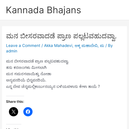
Skip
Kannada Bhajans
to
content
ಮನ ಬೀಸರವಾದಡೆ ಪ್ರಾಣ ಪಲ್ಲಟವಹುದವ್ವಾ.
Leave a Comment
/
Akka Mahadevi
,
ಅಕ್ಕ ಮಹಾದೇವಿ
,
ಮ
/ By
admin
ಮನ ಬೀಸರವಾದಡೆ ಪ್ರಾಣ ಪಲ್ಲಟವಹುದವ್ವಾ.
ತನು ಕರಣಂಗಳು ಮೀಸಲಾಗಿ
ಮನ ಸಮರಸವಾಯಿತ್ತು ನೋಡಾ
ಅನ್ಯವನರಿಯೆ ಭಿನ್ನವನರಿಯೆ.
ಎನ್ನ ದೇವ ಚೆನ್ನಮಲ್ಲಿಕಾರ್ಜುನಯ್ಯನ ಬಳಿಯವಳಾನು ಕೇಳಾ ತಾಯೆ ?
Share this: