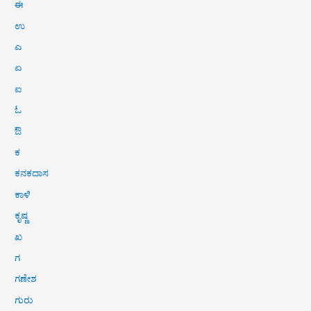
ಈ
ಉ
ಎ
ಏ
ಐ
ಓ
ಔ
ಕ
ಕನಕದಾಸ
ಕಾಳಿ
ಕೃಷ್ಣ
ಖ
ಗ
ಗಣೇಶ
ಗುರು