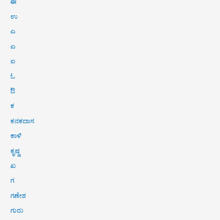
ಈ
ಉ
ಎ
ಏ
ಐ
ಓ
ಔ
ಕ
ಕನಕದಾಸ
ಕಾಳಿ
ಕೃಷ್ಣ
ಖ
ಗ
ಗಣೇಶ
ಗುರು