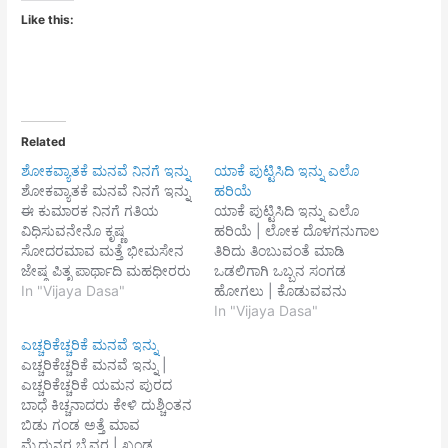
Like this:
Related
ಶೋಕವ್ಯಾತಕೆ ಮನವೆ ನಿನಗೆ ಇನ್ನು
ಯಾಕೆ ಪುಟ್ಟಿಸಿದಿ ಇನ್ನು ಎಲೊ
ಶೋಕವ್ಯಾತಕೆ ಮನವೆ ನಿನಗೆ ಇನ್ನು
ಹರಿಯೆ
ಈ ಕುಮಾರಕ ನಿನಗೆ ಗತಿಯ
ಯಾಕೆ ಪುಟ್ಟಿಸಿದಿ ಇನ್ನು ಎಲೊ
ವಿಧಿಸುವನೇನೊ ಕೃಷ್ಣ
ಹರಿಯೆ | ಲೋಕ ದೊಳಗನುಗಾಲ
ಸೋದರಮಾವ ಮತ್ತೆ ಭೀಮಸೇನ
ತಿರಿದು ತಿಂಬುವಂತೆ ಮಾಡಿ
ಜೇಷ್ಠ ಪಿತೃ ಪಾರ್ಥಾದಿ ಮಹಧೀರರು
ಒಡಲಿಗಾಗಿ ಒಬ್ಬನ ಸಂಗಡ
ಇಷ್ಟು ಮಂದಿರಲಾಗಿ ಅಭಿಮನ್ಯು
In "Vijaya Dasa"
ಹೋಗಲು | ಕೊಡುವವನು
ಪ್ರಾಣವನು ಬಿಟ್ಟು ಹೋಗಲು
ಇಲ್ಲೆಂದು ಪರಿಹರಿಸುವ || ಸುಡು
In "Vijaya Dasa"
ಒಬ್ಬರಾದರುಳುಹಿದರೇನೊ ||1||
ಈ ಶರೀರವ ಬಳಲಲಾರೆನೊ
ಎಚ್ಚರಿಕೆಚ್ಚರಿಕೆ ಮನವೆ ಇನ್ನು
ವಸಿಷ್ಠ ಮುನಿಪರಿಗೆ ನೂರುಮಂದಿ
ವಿಷದ, ಮಡುವನಾದರು ಧುಮುಕಿ
ಎಚ್ಚರಿಕೆಚ್ಚರಿಕೆ ಮನವೆ ಇನ್ನು |
ಸುತರು ಅಸಮ ಸಾಸಿಗರು ಮಹ
ಮರಣವಾಗುವೆ ರಂಗಾ ||1||
ಎಚ್ಚರಿಕೆಚ್ಚರಿಕೆ ಯಮನ ಪುರದ
ಶೀಲಜ್ಞರು ಕುಶಲದಿಂದಿರುತಿರ್ದು
ಪ್ರತಿದಿನವೂ ಅನ್ನ ಕೊಡುವವನ
ಬಾಧೆ ಕಿಚ್ಚನಾದರು ಕೇಳಿ ದುಶ್ಚಿಂತನ
ಅ-ಕಾಲ ಮೃತ್ಯುವಿನ ವಶರಾಗಿ
ಬಾಗಿಲಿಗ್ಹೋಗೆ | ಹುತವಾಗುವನು
ಬಿಡು ಗಂಡ ಅತ್ತೆ ಮಾವ
ಪೋದರು ನೋಡಿ ಅಚ್ಚರಿಯ||2||
ಎನ್ನ ನೋಡುತಲಿ || ಕ್ಷಿತಿಯೊಳಗೆ
ಮೈದುನರ ಬೈವರ | ಖಂಡ