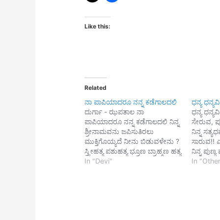
Like this:
Related
ನಾ ಪಾಪಿಯಾದರೂ ನನ್ನ ಕಡೆಗಾಲದಲಿ
ಧನ್ಯ ಧನ್ಯ
ದುರ್ಗಾ - ಝಪತಾಲ ನಾ
ಧನ್ಯ ಧನ್ಯವ
ಪಾಪಿಯಾದರೂ ನನ್ನ ಕಡೆಗಾಲದಲಿ ನಿನ್ನ
ಸೇರುವ, ಪ
ಶ್ರೀನಾಮವನು ಜಪಿಸುತಿರಲು
ನಿನ್ನ ಸತ್
ಮುಕ್ತಿಗೊಯ್ಯದೆ ನೀನು ಬಿಡುವಳೇನು ?
ಸಾರುವ!! 
ಸ್ತ್ರೀಹತ್ಯ ಪಶುಹತ್ಯ ಭ್ರೂಣ ಬ್ರಾಹ್ಮಣ ಹತ್ಯ
ನಿನ್ನ ಪುಣ್
ಇನಿತೆಲ್ಲ ಪಾಪಗಳ ಮಾಡಿದ್ದರೂ ನಿನ್ನ
In "Devi"
ತುಂಬಿದೆ! ಭ
In "Othe
ಶ್ರೀಶುಭನಾಮ ನನ್ನ ದುರಿತವ ನೀಗಿ
ಮಹಿಮೆಯನ್ನ
ಬ್ರಹ್ಮಪದವಿಯ ಕಡೆಗೆ ಎತ್ತದೇನು? -
ಬಯಸೆವಯ್
ವಚನವೇದ
ನಮಗಿಲ್ಲವ
ಬಂದೆವಿಲ್ಲಿ 
ಪಾದ ಅಮೃ
ಮರಣಭಯ