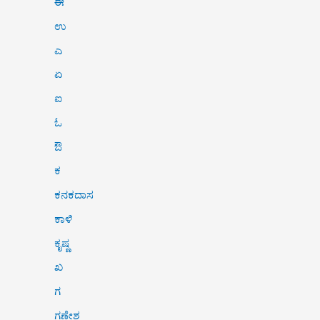
ಈ
ಉ
ಎ
ಏ
ಐ
ಓ
ಔ
ಕ
ಕನಕದಾಸ
ಕಾಳಿ
ಕೃಷ್ಣ
ಖ
ಗ
ಗಣೇಶ