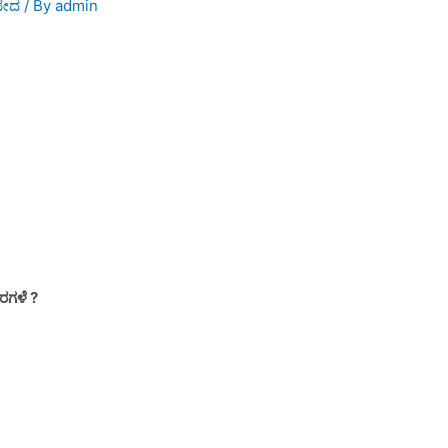
ೇದ
/ By
admin
ರಗಳೆ ?