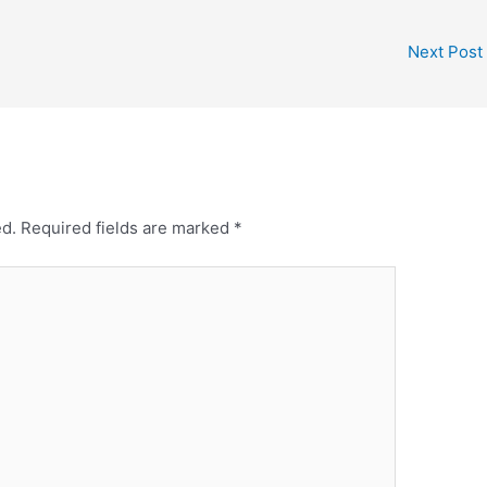
l - ವಚನವೇದ
Next Post
ed.
Required fields are marked
*