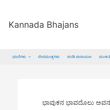
Skip
to
content
Kannada Bhajans
ಭಜನೆಗಳು
ವೇದಮಂತ್ರಗಳು
ಚಂಡಿ ಪಾರಾಯಣ
ಮಂಕುತಿ
ಭಾವುಕನ ಭಾವದೊಲು ಅವ