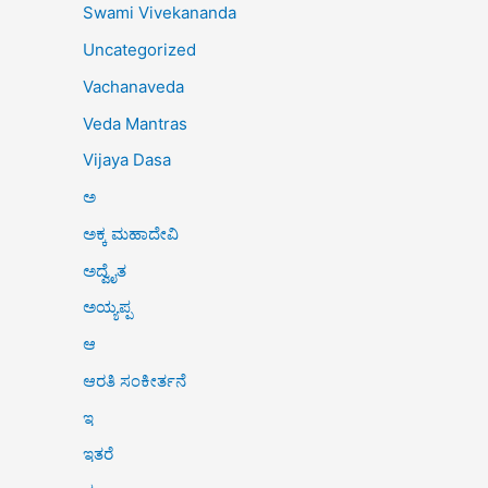
Swami Vivekananda
Uncategorized
Vachanaveda
Veda Mantras
Vijaya Dasa
ಅ
ಅಕ್ಕ ಮಹಾದೇವಿ
ಅದ್ವೈತ
ಅಯ್ಯಪ್ಪ
ಆ
ಆರತಿ ಸಂಕೀರ್ತನೆ
ಇ
ಇತರೆ