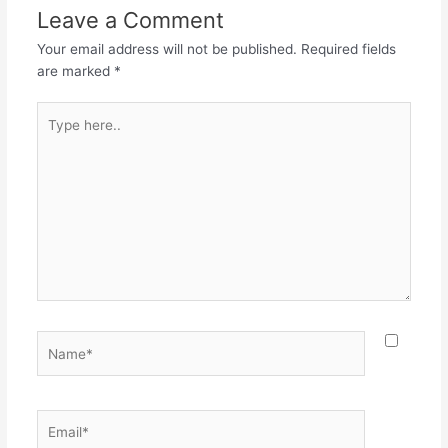
Leave a Comment
ಯಾತನೆಬಟ್ಟು ಮಲಮೂತ್ರ
ಹೇಸಿಕೆಯಿಂದ ಕುದಿದು ಬೆಂದೂ
Your email address will not be published.
Required fields
ಗರ್ಭದ ಮಧ್ಯದಲಿ ನೊಂದು
are marked
*
ಬಿಂದು ಕೆಳಗೆ ಹೊರಳಿದಿರು
ಮರುಳೆ ||1|| ತಾಮಸವ ಕವಿದು…
Type
here..
Name*
Email*