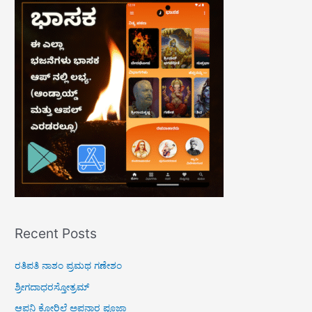
c
h
f
o
r
:
Recent Posts
ರತಿಪತಿ ನಾಶಂ ಪ್ರಮಥ ಗಣೇಶಂ
ಶ್ರೀಗದಾಧರಸ್ತೋತ್ರಮ್
ಆಪನಿ ಕೋರಿಲೆ ಅಪನಾರ ಪೂಜಾ