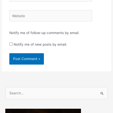
Website
Notify me of follow-up comments by email.
Notify me of new posts by email.
S
e
a
r