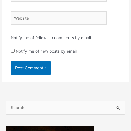
Website
Notify me of follow-up comments by email.
Notify me of new posts by email.
S
e
a
r