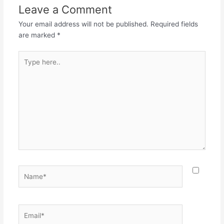
Leave a Comment
ಅಂಗದೊಳಿದ್ದು ಸಂಗಡ
ತಿರುಗುವೊ ನೀಲಾಂಗ ನಿಸ್ಸಂಗ
Your email address will not be published.
Required fields
ಡಿಂಗರಿಗ ಹೃತ್ಕಮಲ ಭೃಂಗ
are marked
*
ಜಗದಂತೆ- ರಂಗ…
Type
here..
Name*
Email*