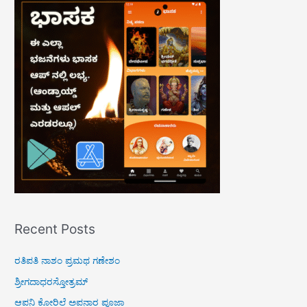
c
h
f
o
r
:
Recent Posts
ರತಿಪತಿ ನಾಶಂ ಪ್ರಮಥ ಗಣೇಶಂ
ಶ್ರೀಗದಾಧರಸ್ತೋತ್ರಮ್
ಆಪನಿ ಕೋರಿಲೆ ಅಪನಾರ ಪೂಜಾ