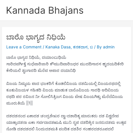
Skip
Kannada Bhajans
to
content
ಬಾರೊ ಭಾಗ್ಯದ ನಿಧಿಯೆ
Leave a Comment
/
Kanaka Dasa
,
ಕನಕದಾಸ
,
ಬ
/ By
admin
ಬಾರೊ ಭಾಗ್ಯದ ನಿಧಿಯೆ, ದಯಾಂಬುಧಿಯೆ
ಸಾರಿದವರ್ಗಿತ್ತೆ ಸುಧೆವಾರಿಜಾರಿ ಕೌಮುದಿವಾರಿಜಧರ ಮುದದಿಸಾರಸ ಹೃದಯದಿಕೇರಿ
ಕೇರಿಯಲಿ ಶೃಂಗಾರದಿ ಮೆರೆವ ಅಪಾರ ದಯಾನಿಧಿ
ವಿಜಯ ನಿಮ್ಮಯ ಪಾದ ಭಜಕರಿಗೆ ಕೊಡಲಿವಿಜಯ ದಶಮಿಯಲ್ಲಿ ವಿಜಯರಥದಲ್ಲಿ
ಕೂತುವಿಜಯಳ ಸಹಿತದಿ ವಿಜಯ ಮಾಡುತ ಬಾರೊವಿಜಯ ಸಾರಥಿ ಆದಿವಿಜಯ
ರಥದಿ ಪರ ರವಿಜನ ನೀ ಸೋಲಿಸಿತ್ರಿಜಗ ವಿಜಯ ವೇಷ ವಿಜಯಗಿತ್ತು ಮೆರೆದೆವಿಜಯ
ಮೂರುತಿಯೆ ||1||
ದಶದಶನಂದ ಏಕಾದಶ ಚಂದ್ರಶೇಖರ ದ್ವಾ-ದಶಾದಿತ್ಯ ಮಾರುತರು ದಶ ವಿಶ್ವದೇವ
ಯಾತ್ರಾದಶನಾ ಏಕಾ ಸರ್ವದಾದಶಋಷಿ ಮುನಿ ನೃಪ ದಶದಿಕ್ಕಿನ ಜನರುದಶಮ ಉತ್ಸವ
ನೋಡಿ ದಶದಶದಲಿ ನಿಂದುದಶಮತಿ ವಂದಿತ ದಶಶಿರ ಸಂಹರದಶರೂಪದಲಿ