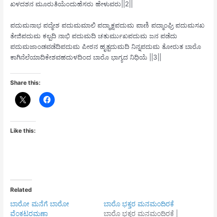
ಖಳದಶನ ಮೂರುತಿಯೆಂದುಹೆಸರು ಹೇಳುವರು||2||
ಪದುಮನಾಭ ಪದ್ಮೇಶ ಪದುಮಮಾಲಿ ಪದ್ಮಾಕ್ಷಪದುಮ ಪಾಣಿ ಪದ್ಮಾಂಘ್ರಿ ಪದುಮಸಖ
ತೇಜಿಪದುಮ ಕಲ್ಪದಿ ನಾಭಿ ಪದುಮದಿ ಚತುರ್ಮುಖಪದುಮ ಜನ ಪಡೆದು
ಪದುಮಜಾಂಡವಡೆದಿಪದುಮ ಪೀಠನ ಹೃತ್ಪದುಮದಿ ನಿನ್ನಪದುಮ ತೋರುತ ಬಾರೊ
ಕಾಗಿನೆಲೆಯಾದಿಕೇಶವಹದುಳದಿಂದ ಬಾರೊ ಭಾಗ್ಯದ ನಿಧಿಯೆ ||3||
Share this:
Like this:
Related
ಬಾರೋ ಮನೆಗೆ ಬಾರೋ
ಬಾರೊ ಭಕ್ತರ ಮನಮಂದಿರಕೆ
ವೆಂಕಟರಮಣಾ
ಬಾರೊ ಭಕ್ತರ ಮನಮಂದಿರಕೆ |