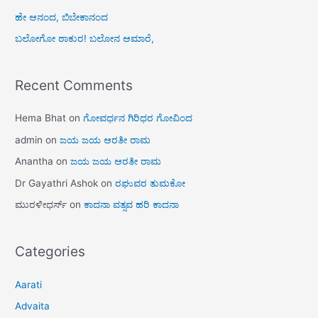
ಹೇ ಆನಂದ, ಬಿಬೇಕಾನಂದ
ಬಲೋಗೋ ಠಾಕುರ! ಬಲೋನ ಆಮಾರೆ,
Recent Comments
Hema Bhat
on
ಗೋವರ್ಧನ ಗಿರಿಧರ ಗೋವಿಂದ
admin
on
ಜಯ ಜಯ ಆರತೀ ರಾಮ
Anantha
on
ಜಯ ಜಯ ಆರತೀ ರಾಮ
Dr Gayathri Ashok
on
ರಘುವರ ತುಮಕೋ
ಮುರಳೀಧರ್ಸ್
on
ಕಾದನಾ ವತ್ಸವ ಹರಿ ಕಾದನಾ
Categories
Aarati
Advaita