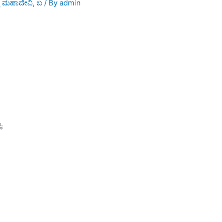
್ಕ ಮಹಾದೇವಿ
,
ಬ
/ By
admin
.