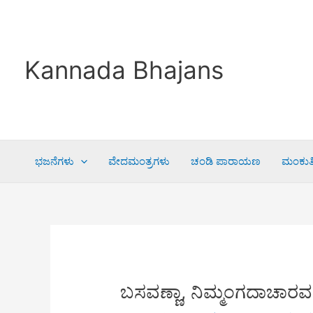
Skip
to
content
Kannada Bhajans
ಭಜನೆಗಳು
ವೇದಮಂತ್ರಗಳು
ಚಂಡಿ ಪಾರಾಯಣ
ಮಂಕುತಿ
ಬಸವಣ್ಣಾ, ನಿಮ್ಮಂಗದಾಚಾರ