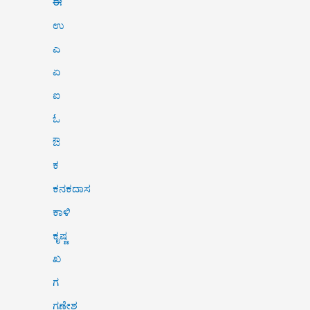
ಈ
ಉ
ಎ
ಏ
ಐ
ಓ
ಔ
ಕ
ಕನಕದಾಸ
ಕಾಳಿ
ಕೃಷ್ಣ
ಖ
ಗ
ಗಣೇಶ