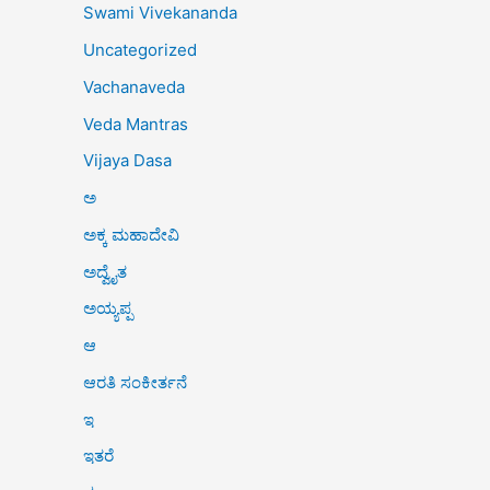
Swami Vivekananda
Uncategorized
Vachanaveda
Veda Mantras
Vijaya Dasa
ಅ
ಅಕ್ಕ ಮಹಾದೇವಿ
ಅದ್ವೈತ
ಅಯ್ಯಪ್ಪ
ಆ
ಆರತಿ ಸಂಕೀರ್ತನೆ
ಇ
ಇತರೆ