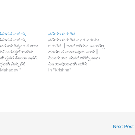
ರಸಂಗವ ಮರೆದು,
ನಗೆಯು ಬರುತಿದೆ
ರಸಂಗವ ಮರೆದು,
ನಗೆಯು ಬರುತಿದೆ ಎನಗೆ ನಗೆಯು
ಡಗೂಡುತಿಪ್ಪವರ ತೋರಾ
ಬರುತಿದೆ || ಜಗದೊಳಿರುವ ಜಾಣರೆಲ್ಲ
ಮವಿಕಾರಕತ್ತಲೆಯಳಿದು,
ಹಗರಣವ ಮಾಡುವುದು ಕಂಡು||
ಣವಾಗಿಪ್ಪವರ ತೋರಾ ಎನಗೆ.
ಹೀನಗುಣವ ಮನದೊಳಿಟ್ಟು ತಾನು
್ಧವಾಗಿ ನಿಮ್ಮ ನೆರೆ
ವಿಷಯಪುಂಜನಾಗಿ ಮೌನಿ
ಭಕ್ತರ ತೋರಾ ಎನಗೆ
 Mahadevi"
ಪುರಂದರವಿಟ್ಠಲನ್ನ ಧ್ಯಾನ ಮಾಡುವವನ
In "Krishna"
ಕಾರ್ಜುನಾ.
ಕಂಡು||
----
ಪುರಂದರದಾಸ
Next Post