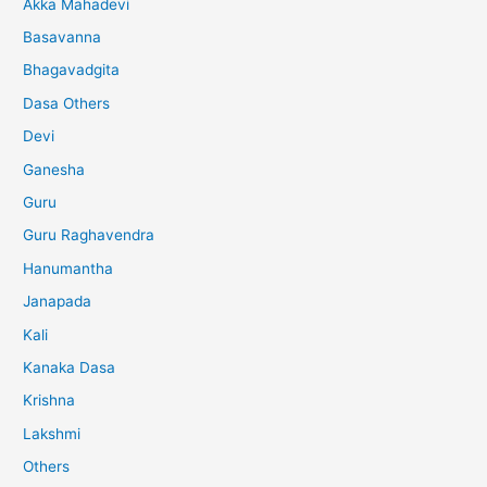
Akka Mahadevi
Basavanna
Bhagavadgita
Dasa Others
Devi
Ganesha
Guru
Guru Raghavendra
Hanumantha
Janapada
Kali
Kanaka Dasa
Krishna
Lakshmi
Others