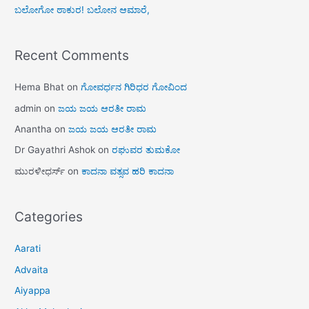
ಬಲೋಗೋ ಠಾಕುರ! ಬಲೋನ ಆಮಾರೆ,
Recent Comments
Hema Bhat
on
ಗೋವರ್ಧನ ಗಿರಿಧರ ಗೋವಿಂದ
admin
on
ಜಯ ಜಯ ಆರತೀ ರಾಮ
Anantha
on
ಜಯ ಜಯ ಆರತೀ ರಾಮ
Dr Gayathri Ashok
on
ರಘುವರ ತುಮಕೋ
ಮುರಳೀಧರ್ಸ್
on
ಕಾದನಾ ವತ್ಸವ ಹರಿ ಕಾದನಾ
Categories
Aarati
Advaita
Aiyappa