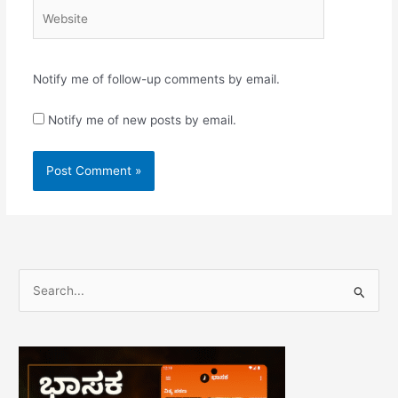
Website
Notify me of follow-up comments by email.
Notify me of new posts by email.
S
e
a
r
c