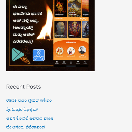
h
f
o
r
:
Recent Posts
ರತಿಪತಿ ನಾಶಂ ಪ್ರಮಥ ಗಣೇಶಂ
ಶ್ರೀಗದಾಧರಸ್ತೋತ್ರಮ್
ಆಪನಿ ಕೋರಿಲೆ ಅಪನಾರ ಪೂಜಾ
ಹೇ ಆನಂದ, ಬಿಬೇಕಾನಂದ