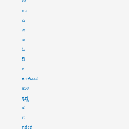
ಈ
ಉ
ಎ
ಏ
ಐ
ಓ
ಔ
ಕ
ಕನಕದಾಸ
ಕಾಳಿ
ಕೃಷ್ಣ
ಖ
ಗ
ಗಣೇಶ