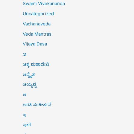
Swami Vivekananda
Uncategorized
Vachanaveda
Veda Mantras
Vijaya Dasa
ಅ
ಅಕ್ಕ ಮಹಾದೇವಿ
ಅದ್ವೈತ
ಅಯ್ಯಪ್ಪ
ಆ
ಆರತಿ ಸಂಕೀರ್ತನೆ
ಇ
ಇತರೆ