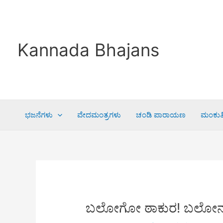
Skip
to
content
Kannada Bhajans
ಭಜನೆಗಳು
ವೇದಮಂತ್ರಗಳು
ಚಂಡಿ ಪಾರಾಯಣ
ಮಂಕುತಿ
ಬಲೋಗೋ ಠಾಕುರ! ಬಲೋನ