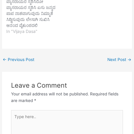
ವ್ಯಾಸರಾಯರ ಸ್ಮರಿಸಿರೋ
ಕೊಂಡಾಡೊಸಜ್ಜನರ
ಒಂದೊಂದರ ಮಧ್ಯದಲಿ ಸಾಲು
ವ್ಯಾಸರಾಯರ ಸ್ಮರಿಸಿ ಏಸು ಜನ್ಮದ
ಜೊತೆಗೂಡೊ||2|| ಪನ್ನಗರಾಜ
ಮಂಟಪ ಮುತ್ತಿನ ಚಪ್ಪರಾ
ಪಾಪ ನಾಶವಾಗುವುದು ನಿಮ್ಮಾಶೆ
ಶಯನನಪನ್ನಗಭೂಷಣ
ಕೀಲುಮಣಿಗಳಿಂದ ಬಿಗಿದ
ಸಿದ್ಧಿಸುವುದು ಲೇಸಾಗಿ ಸುಖಿಸಿ
ನುತನಉನ್ನಂತ
ಸೊಬಗು ಹೊಂ
ಆನಂದ ವೈಕುಂಠದಲಿ
ಗುಣದವನಚೆನ್ನಾದಿ ಕೇಶವನ||3||
ಬಾಳೆಸ್ತಂಭಗಳೆಡಬಲದಲ್ಲಿ ಒಪ್ಪಲು
ವಾಸವಾಗುವುದು ನಿಜ ಭಕುತಿಯಲಿ
In "Vijaya Dasa"
||2|| ಮುಂದೆ ಗರುಡಗಂಭ
ಬಿಡದೆ ಪಿತನಿಂದ ನೊಂದು
ಪವಳದ ಗವಾಕ್ಷಿ ಹಿಂದೆ ನೆರೆದ
ರತಿಪಿತನ ಸ್ಮರಿಸುತ ಪ್ರತಿಬಂಧಕಗಳ
ಬಲು ಪರಿಯಂಗಡಿ
ಪ್ರತಿಯಾಗಿ ಬಂದಿರಲು
ಸಂದಣಿಯಿಂದ ಭೂಸುರರು
ಅತಿವೇಗದಿಂದ ಪಾರಂಗತನಾಗಿ
ಸ್ತೋತ್ರವ ಪೇಳೆ…
←
Previous Post
Next Post
→
ಬಲು ಮತಿವಂತನಾಗಿ ಮುದದೀ
ಕ್ಷಿತಿಯ ಭಾರವ ವೊಹಿಸಿ ಕೃತಭುಜ
ಮುನೀಶ್ವರನ ಸ್ತುತಿಸುತಲ್ಲಿದ್ದು
ಮಿತಿಕಾಲ ಹಿಂಗಳದು ಸುತಗೆ
Leave a Comment
ರಾಜ್ಯವನಿತ್ತು ಕೃತಕಾರ್ಯನಾಗಿ
ಅಚ್ಯುತನ ವರದಿಂದ ಬಂದು ||1||
Your email address will not be published.
Required fields
ಅಲ್ಲಿ ತ್ರಿಣಿನೇತ್ರ ಶ್ರೀ ವಲ್ಲಭನ
are marked
*
ಶ್ರೀಪಾದ…
Type
here..