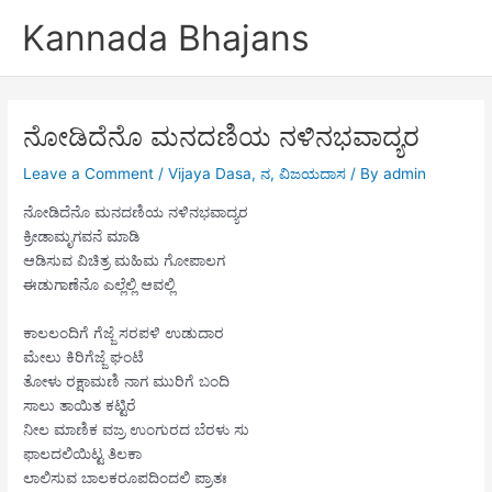
Skip
Kannada Bhajans
to
content
ನೋಡಿದೆನೊ ಮನದಣಿಯ ನಳಿನಭವಾದ್ಯರ
Leave a Comment
/
Vijaya Dasa
,
ನ
,
ವಿಜಯದಾಸ
/ By
admin
ನೋಡಿದೆನೊ ಮನದಣಿಯ ನಳಿನಭವಾದ್ಯರ
ಕ್ರೀಡಾಮೃಗವನೆ ಮಾಡಿ
ಆಡಿಸುವ ವಿಚಿತ್ರ ಮಹಿಮ ಗೋಪಾಲಗ
ಈಡುಗಾಣೆನೊ ಎಲ್ಲೆಲ್ಲಿ ಆವಲ್ಲಿ
ಕಾಲಲಂದಿಗೆ ಗೆಜ್ಜೆ ಸರಪಳಿ ಉಡುದಾರ
ಮೇಲು ಕಿರಿಗೆಜ್ಜೆ ಘಂಟೆ
ತೋಳು ರಕ್ಷಾಮಣಿ ನಾಗ ಮುರಿಗೆ ಬಂದಿ
ಸಾಲು ತಾಯಿತ ಕಟ್ಟಿರೆ
ನೀಲ ಮಾಣಿಕ ವಜ್ರ ಉಂಗುರದ ಬೆರಳು ಸು
ಫಾಲದಲಿಯಿಟ್ಟ ತಿಲಕಾ
ಲಾಲಿಸುವ ಬಾಲಕರೂಪದಿಂದಲಿ ಪ್ರಾತಃ