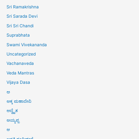
Sri Ramakrishna
Sri Sarada Devi
Sri Sri Chandi
Suprabhata
Swami Vivekananda
Uncategorized
Vachanaveda
Veda Mantras
Vijaya Dasa
ಅ
ಅಕ್ಕ ಮಹಾದೇವಿ
ಅದ್ವೈತ
ಅಯ್ಯಪ್ಪ
ಆ
ಆರತಿ ಸಂಕೀರ್ತನೆ