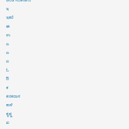
ಇ
ಇತರೆ
ಈ
ಉ
ಎ
ಏ
ಐ
ಓ
ಔ
ಕ
ಕನಕದಾಸ
ಕಾಳಿ
ಕೃಷ್ಣ
ಖ