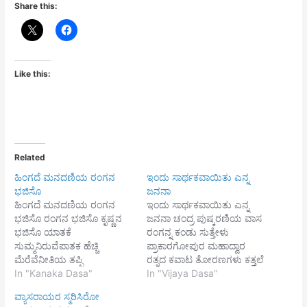
Share this:
Like this:
Related
ಹಿಂಗದೆ ಮನದಣಿಯ ರಂಗನ
ಇಂದು ಸಾರ್ಥಕವಾಯಿತು ಎನ್ನ
ಭಜಿಸೊ
ಜನನಾ
ಹಿಂಗದೆ ಮನದಣಿಯ ರಂಗನ
ಇಂದು ಸಾರ್ಥಕವಾಯಿತು ಎನ್ನ
ಭಜಿಸೊ ರಂಗನ ಭಜಿಸೊ ಕೃಷ್ಣನ
ಜನನಾ ಚಂದ್ರ ಪುಷ್ಕರಣಿಯ ವಾಸ
ಭಜಿಸೊ ಯಾತಕೆ
ರಂಗನ್ನ ಕಂಡು ಸುತ್ತೇಳು
ಸುಮ್ಮನಿರುವೆಪಾತಕ ಹೆಚ್ಚಿ
ಪ್ರಾಕಾರಗೋಪುರ ಮಹಾದ್ವಾರ
ಮೆರೆವೆನೀತಿಯ ತಪ್ಪಿ
ರತ್ನದ ಕವಾಟ ತೋರಣಗಳು ಕತ್ತಲೆ
ನೀನಿರುವೆಭೂತಳ ಭೋಗ ಸ್ಥಿರವೆ
In "Kanaka Dasa"
ಹರನಂತೆ ಕಣ್ಣಿಗೆ ತೋರುತಿದೆ
In "Vijaya Dasa"
||1|| ಗೆಜ್ಜೆಯ ಕಟ್ಟಿ ಆಡೊಲಜ್ಜೆಯ
ತುತ್ತಿಸಲಳವೆ ಅನಂತ ಜನುಮಕೆ
ವ್ಯಾಸರಾಯರ ಸ್ಮರಿಸಿರೋ
ಬಿಟ್ಟು ಪಾಡೊಮುಜ್ಜಗನ
||1|| ಸಾಲು ಬೀದಿಗಳು