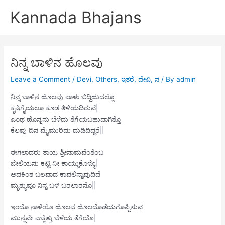
Skip
Kannada Bhajans
to
content
ನಿನ್ನ ಬಾಳಿನ ಹೊಲವು
Leave a Comment
/
Devi
,
Others
,
ಇತರೆ
,
ದೇವಿ
,
ನ
/ By
admin
ನಿನ್ನ ಬಾಳಿನ ಹೊಲವು ಪಾಳು ಬಿದ್ದಿಹುದಲ್ಲೊ
ಕೃಷಿಗೈಯಲೂ ಕೂಡ ತಿಳಿಯದಿರುವೆ|
ಎಂಥ ಹೊನ್ನನು ಬೆಳೆದು ತೆಗೆಯಬಹುದಾಗಿತ್ತೊ
ಕೆಲವು ದಿನ ಮೈಮುರಿದು ದುಡಿದಿದ್ದರೆ||
ಈಗಲಾದರು ತಾಯ ಶ್ರೀನಾಮವೆಂತೆಂಬ
ಬೇಲಿಯನು ಕಟ್ಟಿ ನೀ ಕಾಯ್ದುಕೊಳ್ಳೊ|
ಅದಕಿಂತ ಬಲವಾದ ಕಾವಲಿನ್ನಾವುದಿದೆ
ಮೃತ್ಯುವೂ ನಿನ್ನ ಬಳಿ ಬರಲಾರನೊ||
ಇಂದೊ ನಾಳೆಯೊ ಹೊಲವ ಹೊಲದೊಡೆಯಗೊಪ್ಪಿಸುವ
ಮುನ್ನವೇ ಎಚ್ಚೆತ್ತು ಬೆಳೆಯ ತೆಗೆಯೊ|