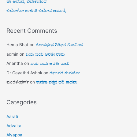
ಹೇ ಆನಂದ, ಬಿಬೇಕಾನಂದ
ಬಲೋಗೋ ಠಾಕುರ! ಬಲೋನ ಆಮಾರೆ,
Recent Comments
Hema Bhat
on
ಗೋವರ್ಧನ ಗಿರಿಧರ ಗೋವಿಂದ
admin
on
ಜಯ ಜಯ ಆರತೀ ರಾಮ
Anantha
on
ಜಯ ಜಯ ಆರತೀ ರಾಮ
Dr Gayathri Ashok
on
ರಘುವರ ತುಮಕೋ
ಮುರಳೀಧರ್ಸ್
on
ಕಾದನಾ ವತ್ಸವ ಹರಿ ಕಾದನಾ
Categories
Aarati
Advaita
Aiyappa