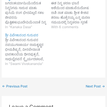
ಜಗದಂತರ್ಯಾಮಿಯೆಂದೆನುತ
ಈಶ ನಿನ್ನ ಚರಣ ಭಜನೆ
ನಿನ್ನನಿಗಮ ಸಾರುವ ಮಾತು
ಆಶೆಯಿಂದ ಮಾಡುವೆನುದೋಷ
ಪುಸಿಯೆ ರಂಗ ಭೇದವಿಲ್ಲದೆ ಸಕಲ
ರಾಶಿ ನಾಶ ಮಾಡು ಶ್ರೀಶ ಕೇಶವ
ಜೀವರನು
ಶರಣು ಹೊಕ್ಕೆನಯ್ಯ ಎನ್ನ ಮರಣ
ಪೊತ್ತಿಹಳುಭೂದೇವಿಯೆಂಬಾಕೆ ನಿನ್ನ
ಸಮಯದಲ್ಲಿ ನಿನ್ನಚರಣ ಸ್ಮರಣೆ
ಅರ್ಧಾಂಗಿಯುಸಾಧನವು ಸಕಲ
In "Kanaka Dasa"
ಕರುಣಿಸಯ್ಯ ನಾರಾಯಣ ||1||
With 6 comments
ಸಿರಿ ಸಂಪತ್ತುಗಳನೀವಶ್ರೀದೇವಿ ನಿನ್ನ
ಶೋಧಿಸೆನ್ನ
ಶ್ರೀ ವಿವೇಕಾನಂದ ಗುರುವರ
ಹಿರಿಯರಸಿಯೋ ದೇವ ||1||
ಭವದ ಕಲುಷ ಬೋಧಿಸಯ್ಯ
ಶ್ರೀ ವಿವೇಕಾನಂದ ಗುರುವರ
ಎಂಬತ್ತುನಾಲ್ಕು ಲಕ್ಷ
ಜ್ಞಾನವೆನಗೆಬಾಧಿಸುವಾ ಯಮನ
ನವಯುಗಾಚಾರ್ಯ ರಾಮಕೃಷ್ಣರ
ಜೀವರಾಶಿಗಳನ್ನುಬೊಂಬೆಗಳ
ಬಾಧೆ ಬಿಡಿಸು ಮಾಧವ || 2||
ಭೀಮಶಿಷ್ಯನೆ, ವೀರವೇದಾಂತಿ
ಮಾಡಿ ಭವರಂಗದಲಿತುಂಬಿ
ಹಿಂದನೇಕ ಯೋನಿಗಳಲಿ ಬಂದು
ಭಾರತಾಂಬೆಯ ಧೀರಪುತ್ರನೆ,
ಕಲೆಗಳನೊತ್ತಿ ನೊಸಲ ಬರೆಹವ
ಬಂದು ನೊಂದೆ ನಾನುಇಂದು
ಸಾಧುಭೈರವನೆ ಸ್ಥೈರ್ಯದಚಲವೆ,
ಬರೆವಅಂಬುಜೋದ್ಭವ ನಿನ್ನ
ಭವದ ಬಂಧ ಬಿಡಿಸು ತಂದೆ
ಧೈರ್ಯದಂಬುಧಿ, ಜಯತು ಜಯ
In "Swami Vivekananda"
ಹೆಮ್ಮಗನು ದೇವ ||2|| ಸಕಲ
ಗೋವಿಂದನೆ ||3|| ಭ್ರಷ್ಟನೆನಿಸ
ಜಯತು || ಚಿದ್‍ಋತಾಗ್ನಿಯ
ಜೀವರಾಶಿಗಳನು ಕಲ್ಪಿಸುವ
ಬೇಡ ಕೃಷ್ಣ ಇಷ್ಟು ಮಾತ್ರ
ಚಂಡಕಾಂತಿಯೆ, ಮೇರುಸಂನ್ಯಾಸಿ
ಬೀಜಸುಖದಿಂದ
ಬೇಡಿಕೊಂಬೆಶಿಷ್ಟರೊಳಗೆ ಇಟ್ಟು
ಭರತಖಂಡದ ನಂದಿದಿದ್ದಲಿಗಿತ್ತೆ
ಮಾಯಾಂಗನೆಯರೊಡಲೊಳುಅಕ್ಕ
ಕಷ್ಟ ಬಿಡಿಸು…
ತೇಜವನು
ರದಿ ಪಿಂಡಾಂಡಗಳ ಕಟ್ಟಿ
←
Previous Post
Next Post
→
ಬೊಮ್ಮದಂಬುಧಿಗಲೆಯನೀಯುವ
ಬಲಿಸುವಮಕರಾಂಕ ನಿನ್ನ ಕಿರಿಮಗ
ಭರದ ಬಿರುಗಾಳಿ ಬೂದಿಮುಚ್ಚಿದ
ದೇವ ||3|| ರಾಮನಾಮವ ಜಪಿಸಿ
ಭರತಭೂಮಿಯನೂದಿ ಬೆಳಗಿಸಿದೆ
ಪರಮ ವೈಷ್ಣವನಾಗಿಹೇಮಗಿರಿ
||
ಸನಿಹ ಸಾಹಸ್ರನಾಮಪ್ರೇಮದಲಿ…
Leave a Comment
ಭರತಖಂಡದೊಳರಚುತಲೆಯುವ