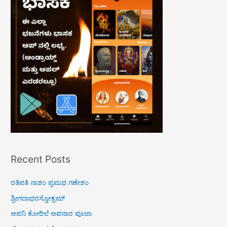
h
f
o
r
:
Recent Posts
ರತಿಪತಿ ನಾಶಂ ಪ್ರಮಥ ಗಣೇಶಂ
ಶ್ರೀಗದಾಧರಸ್ತೋತ್ರಮ್
ಆಪನಿ ಕೋರಿಲೆ ಅಪನಾರ ಪೂಜಾ