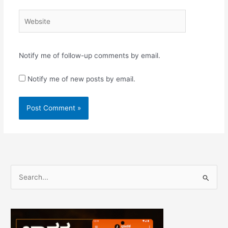
Website
Notify me of follow-up comments by email.
Notify me of new posts by email.
S
e
a
r
c