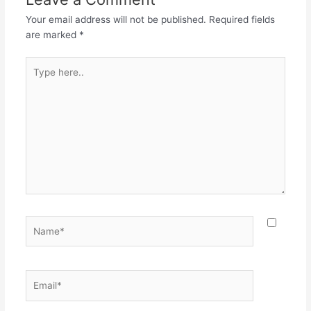
ಮನುಜಕುರಿಗಳಿಗೆ
Your email address will not be published.
Required fields
ಸಿಂಹಹೃದಯವನಿತ್ತು
are marked
*
ಗರ್ಜಿಸುವಂತೆ ನೀ ಮಾಡಿ
ಕುರಿಯದೊಡ್ಡಿಯ ಮುರಿದು
Type
ಸಿಂಹದ ಗುಹೆಯ ವಿರಚಿಸಿದೆ,
here..
ಸಿಂಹಹೃದಯನೆ, ಶ್ರೀ
ವಿವೇಕಾನಂದಯೋಗೀಂದ್ರ ||
ನಿಶೆಯ ಗಗನದೊಳಿರುವ ತಾರೆಯ
ತೆರದಿ ರಂಜಿಸಿದೆ ಜಗದ…
Name*
Email*