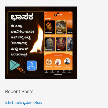
a
r
c
h
f
o
r
:
Recent Posts
ರತಿಪತಿ ನಾಶಂ ಪ್ರಮಥ ಗಣೇಶಂ