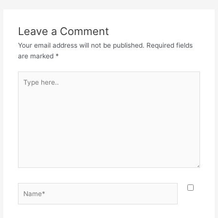
ಹೇ | ಗುಣಗಾನ-ಪರಾಯಣ
ದೇವಗಣೇ ಗುರುದೇವ ದಯಾಕರ
ದೀನಜನೇ || ಕುಲಕುಂಡಲಿನೀ-
Leave a Comment
ಘುಮ-ಭಂಜಕ ಹೇ ಹೃದಿ-ಗ್ರಂಥಿ-
ವಿದಾರಣ-ಕಾರಕ ಹೇ | ಮಮ
Your email address will not be published.
Required fields
ಮಾನಸ ಚಂಚಲ ರಾತ್ರದಿನೇ…
are marked
*
Type
here..
Name*