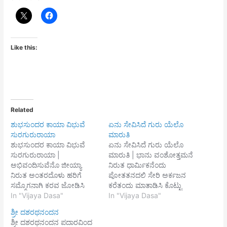
Like this:
Related
ಶುಭಸುಂದರ ಕಾಯಾ ವಿಭುವೆ
ಏನು ಸೇವಿಸಿದೆ ಗುರು ಯೆಲೊ
ಸುರಗುರುರಾಯಾ
ಮಾರುತಿ
ಶುಭಸುಂದರ ಕಾಯಾ ವಿಭುವೆ
ಏನು ಸೇವಿಸಿದೆ ಗುರು ಯೆಲೊ
ಸುರಗುರುರಾಯಾ |
ಮಾರುತಿ | ಭಾನು ವಂಶೋತ್ತಮನೆ
ಅಭಿವಂದಿಸುವೆನೊ ಜೀಯ್ಯಾ
ನಿರುತ ಧಾರ್ಮಿಕನೆಂದು
ನಿರುತ ಅಂತರದೊಳು ಹರಿಗೆ
ಪೋತತನದಲಿ ಸೇರಿ ಅರ್ಕಜನ
ಸಮ್ಮೊಗನಾಗಿ ಕರವ ಜೋಡಿಸಿ
ಕರೆತಂದು ಮಾತಾಡಿಸಿ ಕೊಟ್ಟು
ಬಿನ್ನೈಪಾ || ಗುರುವೆ ಎನ್ನಯ
In "Vijaya Dasa"
ಮುದದಿ ಉದಧಿ | ಭೀತಿ ಇಲ್ಲದೆ
In "Vijaya Dasa"
ಮಾತು ಕೇಳೊ ದುರಿತ ರಾಶಿ |
ಹಾರಿ ಲಂಕಾಪುರವ ದಹಿಸಿ | ಸೀತೆ
ಶ್ರೀ ದಶರಥನಂದನ
ಪರಿಹಾರ ಮಾಡಿಸಯ್ಯಾ ||1||
ವಾರ್ತೆಯ ತoದು ಪೇಳಿದಕೆ
ಶ್ರೀ ದಶರಥನಂದನ ಪದಾರವಿಂದ
ಮಾರುತಿ ಸದಾಗತಿ ಭಾರತೀಪತಿ
ಸುಫಲಾ ||1|| ಕೋತಿಗಳ