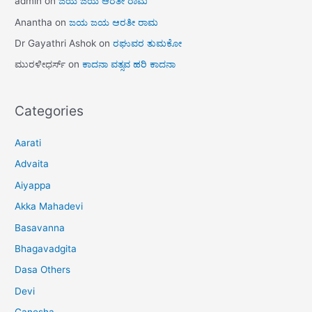
admin
on
ಜಯ ಜಯ ಆರತೀ ರಾಮ
Anantha
on
ಜಯ ಜಯ ಆರತೀ ರಾಮ
Dr Gayathri Ashok
on
ರಘುವರ ತುಮಕೋ
ಮುರಳೀಧರ್ಸ್
on
ಕಾದನಾ ವತ್ಸವ ಹರಿ ಕಾದನಾ
Categories
Aarati
Advaita
Aiyappa
Akka Mahadevi
Basavanna
Bhagavadgita
Dasa Others
Devi