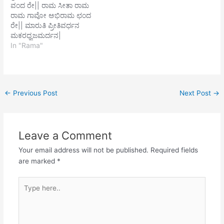
ವಂದ ರೇ|| ರಾಮ ಸೀತಾ ರಾಮ
ಯತಿ | ಮಾರಾರಾತಿಗೆ ನೀ ಗತಿ ||
ಕೂಡಿಕೊಂಡು ವನಧಿ
ರಾಮ ಗಾವೋ ಅಭಿರಾಮ ಛಂದ
ಮಾರುತ್ತರ ಕಾಣೆ ಮಾರುತಿ
ತೀರದಲಿಳಿದು ಭೂತಳವ ತಿರುಗಿ
ರೇ|| ಮಾರುತಿ ಪ್ರೀತಿವರ್ಧನ
ಮಾರಿಗಳಿಗೆ ನಿರುತ ಮಾರಕ
ಪ್ರತಾಪದಿಂದ | ಗೋತುರೋನ್ನತ
ಮಕರಧ್ವಜಮರ್ದನ|
ನೀನಹುದೋ||2|| ವಾಯು ಎನಗೆ
ತಂದು ತಡಿಯದೆ ಪ್ರಖ್ಯಾತದಿ |
ಯಮಯಂತ್ರಣಾಭಂಜನ ಭಜ
In "Rama"
ಸಂಪೂರ್ಣಾಯು ಪಾಲಿಸೊ ಸರ್ವ |
ಸೇತುವಿಯ ಕಟ್ಟಿ
ರಘುಕುಲ ಚಂದ ರೇ||
ಸಾಯುಜ್ಯ ಸಾರೂಪ್ಯನೆ ||…
ಕುಣಿದಾಡಿದದುಕೇನು ಫಲಾ ||2||
ನಧರದಾರ್ವಾಶ್ಯಾಮಲ
ಅಂದು…
ನಯನಾನಂದ ನಿರ್ಮಲ|
ಮಂಡಿತಜಟಾಮಂಡಲ ಮುಖೇ
←
Previous Post
Next Post
→
ಹಾಸಿ ಮೃದು ಮಂದ ರೇ|| ----
ಸ್ವಾಮಿ ತಪಾನಂದ
Leave a Comment
Your email address will not be published.
Required fields
are marked
*
Type
here..