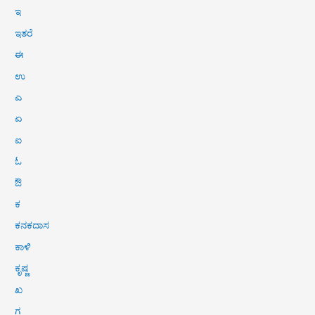
ಇ
ಇತರೆ
ಈ
ಉ
ಎ
ಏ
ಐ
ಓ
ಔ
ಕ
ಕನಕದಾಸ
ಕಾಳಿ
ಕೃಷ್ಣ
ಖ
ಗ