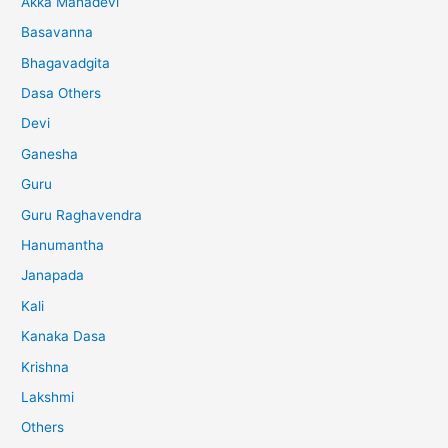
Akka Mahadevi
Basavanna
Bhagavadgita
Dasa Others
Devi
Ganesha
Guru
Guru Raghavendra
Hanumantha
Janapada
Kali
Kanaka Dasa
Krishna
Lakshmi
Others