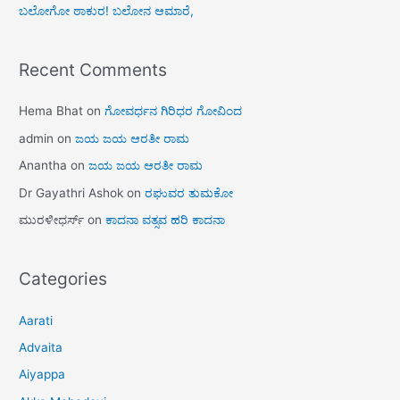
ಬಲೋಗೋ ಠಾಕುರ! ಬಲೋನ ಆಮಾರೆ,
Recent Comments
Hema Bhat
on
ಗೋವರ್ಧನ ಗಿರಿಧರ ಗೋವಿಂದ
admin
on
ಜಯ ಜಯ ಆರತೀ ರಾಮ
Anantha
on
ಜಯ ಜಯ ಆರತೀ ರಾಮ
Dr Gayathri Ashok
on
ರಘುವರ ತುಮಕೋ
ಮುರಳೀಧರ್ಸ್
on
ಕಾದನಾ ವತ್ಸವ ಹರಿ ಕಾದನಾ
Categories
Aarati
Advaita
Aiyappa