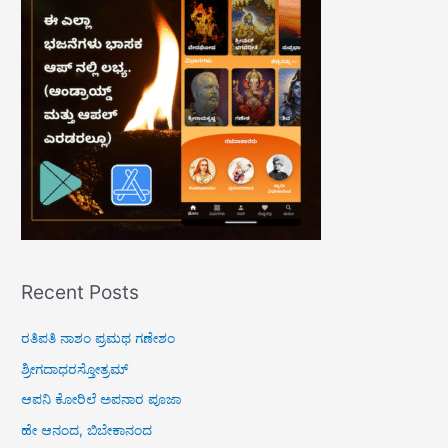
h
f
o
r
:
Recent Posts
ರತಿಪತಿ ನಾಶಂ ಪ್ರಮಥ ಗಣೇಶಂ
ಶ್ರೀಗದಾಧರಸ್ತೋತ್ರಮ್
ಆಪನಿ ಕೋರಿಲೆ ಅಪನಾರ ಪೂಜಾ
ಹೇ ಆನಂದ, ಬಿಬೇಕಾನಂದ