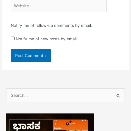
Website
Notify me of follow-up comments by email.
Notify me of new posts by email.
S
e
a
r
c