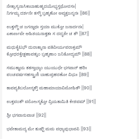
ನೇತ್ರಾಸ್ಯನಾಸಿಕಾಬಾಹುಹೃದಯೇಭ್ಯಸ್ತಥೋರಸಃ|
ನಿರ್ಗಮ್ಯ ದರ್ಶನೇ ತಸ್ಥೌ ಬ್ರಹ್ಮಣೋ ಅವ್ಯಕ್ತಜನ್ಮನಃ ||86||
ಉತ್ತಸ್ಥೌ ಚ ಜಗನ್ನಾಥಃ ಸ್ತಯಾ ಮುಕ್ತೋ ಜನಾರ್ದನಃ|
ಏಕಾರ್ಣವೇ ಅಹಿಶಯನಾತ್ತತಃ ಸ ದದೃಶೇ ಚ ತೌ ||87||
ಮಧುಕೈಟಭೌ ದುರಾತ್ಮಾನಾ ವತಿವೀರ್ಯಪರಾಕ್ರಮೌ
ಕ್ರೋಧರಕ್ತೇಕ್ಷಣಾವತ್ತುಂ ಬ್ರಹ್ಮಣಾಂ ಜನಿತೋದ್ಯಮೌ ||88||
ಸಮುತ್ಥಾಯ ತತಸ್ತಾಭ್ಯಾಂ ಯುಯುಧೇ ಭಗವಾನ್ ಹರಿಃ
ಪಂಚವರ್ಷಸಹಸ್ತ್ರಾಣಿ ಬಾಹುಪ್ರಹರಣೋ ವಿಭುಃ ||89||
ತಾವಪ್ಯತಿಬಲೋನ್ಮತ್ತೌ ಮಹಾಮಾಯಾವಿಮೋಹಿತೌ ||90||
ಉಕ್ತವಂತೌ ವರೋ‌உಸ್ಮತ್ತೋ ವ್ರಿಯತಾಮಿತಿ ಕೇಶವಮ್ ||91||
ಶ್ರೀ ಭಗವಾನುವಾಚ ||92||
ಭವೇತಾಮದ್ಯ ಮೇ ತುಷ್ಟೌ ಮಮ ವಧ್ಯಾವುಭಾವಪಿ ||93||