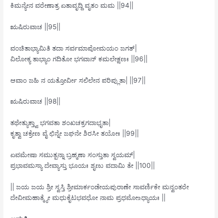
ಕಿಮನ್ಯೇನ ವರೇಣಾತ್ರ ಏತಾವೃದ್ದಿ ವೃತಂ ಮಮ ||94||
ಋಷಿರುವಾಚ ||95||
ವಂಚಿತಾಭ್ಯಾಮಿತಿ ತದಾ ಸರ್ವಮಾಪೋಮಯಂ ಜಗತ್|
ವಿಲೋಕ್ಯ ತಾಭ್ಯಾಂ ಗದಿತೋ ಭಗವಾನ್ ಕಮಲೇಕ್ಷಣಃ ||96||
ಆವಾಂ ಜಹಿ ನ ಯತ್ರೋರ್ವೀ ಸಲಿಲೇನ ಪರಿಪ್ಲುತಾ| ||97||
ಋಷಿರುವಾಚ ||98||
ತಥೇತ್ಯುಕ್ತ್ವಾ ಭಗವತಾ ಶಂಖಚಕ್ರಗದಾಭೃತಾ|
ಕೃತ್ವಾ ಚಕ್ರೇಣ ವೈ ಛಿನ್ನೇ ಜಘನೇ ಶಿರಸೀ ತಯೋಃ ||99||
ಏವಮೇಷಾ ಸಮುತ್ಪನ್ನಾ ಬ್ರಹ್ಮಣಾ ಸಂಸ್ತುತಾ ಸ್ವಯಮ್|
ಪ್ರಭಾವಮಸ್ಯಾ ದೇವ್ಯಾಸ್ತು ಭೂಯಃ ಶೃಣು ವದಾಮಿ ತೇ ||100||
|| ಜಯ ಜಯ ಶ್ರೀ ಸ್ವಸ್ತಿ ಶ್ರೀಮಾರ್ಕಂಡೇಯಪುರಾಣೇ ಸಾವರ್ಣಿಕೇ ಮನ್ವಂತರೇ
ದೇವೀಮಹಾತ್ಮ್ಯೇ ಮಧುಕೈಟಭವಧೋ ನಾಮ ಪ್ರಧಮೋ‌உಧ್ಯಾಯಃ ||