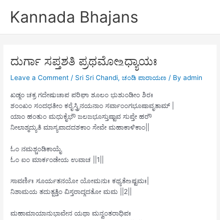
Skip
Kannada Bhajans
to
content
ದುರ್ಗಾ ಸಪ್ತಶತಿ ಪ್ರಥಮೋ ‌உಧ್ಯಾಯಃ
Leave a Comment
/
Sri Sri Chandi
,
ಚಂಡಿ ಪಾರಾಯಣ
/ By
admin
ಖಡ್ಗಂ ಚಕ್ರ ಗದೇಷುಚಾಪ ಪರಿಘಾ ಶೂಲಂ ಭುಶುಂಡೀಂ ಶಿರಃ
ಶಂಂಖಂ ಸಂದಧತೀಂ ಕರೈಸ್ತ್ರಿನಯನಾಂ ಸರ್ವಾಂಂಗಭೂಷಾವೃತಾಮ್ |
ಯಾಂ ಹಂತುಂ ಮಧುಕೈಭೌ ಜಲಜಭೂಸ್ತುಷ್ಟಾವ ಸುಪ್ತೇ ಹರೌ
ನೀಲಾಶ್ಮದ್ಯುತಿ ಮಾಸ್ಯಪಾದದಶಕಾಂ ಸೇವೇ ಮಹಾಕಾಳಿಕಾಂ||
ಓಂ ನಮಶ್ಚಂಡಿಕಾಯೈ
ಓಂ ಐಂ ಮಾರ್ಕಂಡೇಯ ಉವಾಚ ||1||
ಸಾವರ್ಣಿಃ ಸೂರ್ಯತನಯೋ ಯೋಮನುಃ ಕಥ್ಯತೇ‌உಷ್ಟಮಃ|
ನಿಶಾಮಯ ತದುತ್ಪತ್ತಿಂ ವಿಸ್ತರಾದ್ಗದತೋ ಮಮ ||2||
ಮಹಾಮಾಯಾನುಭಾವೇನ ಯಥಾ ಮನ್ವಂತರಾಧಿಪಃ