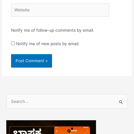
Website
Notify me of follow-up comments by email.
Notify me of new posts by email.
S
e
a
r
c