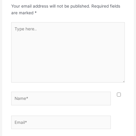
ಶುಂಭೋ ಯತ್ಕರ್ಮ
Your email address will not be published.
Required fields
ನಿಶುಂಭಶ್ಚಾತಿಕೋಪನಃ ||3||
are marked
*
ಋಷಿರುವಾಚ ||4|| ಚಕಾರ
ಕೋಪಮತುಲಂ ರಕ್ತಬೀಜೇ
Type
ನಿಪಾತಿತೇ| ಶುಂಭಾಸುರೋ
here..
ನಿಶುಂಭಶ್ಚ ಹತೇಷ್ವನ್ಯೇಷು
ಚಾಹವೇ ||5|| ಹನ್ಯಮಾನಂ
ಮಹಾಸೈನ್ಯಂ…
Name*
Email*