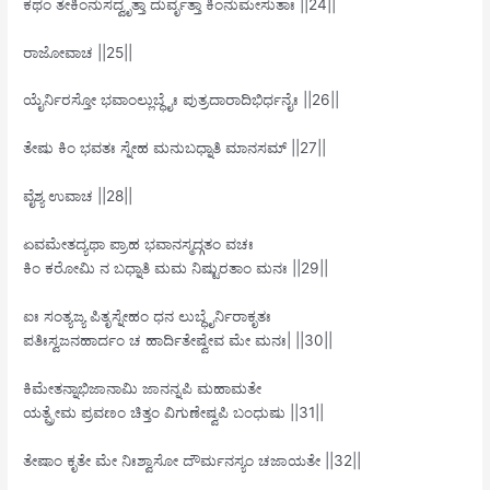
ಕಥಂ ತೇಕಿಂನುಸದ್ವೃತ್ತಾ ದುರ್ವೃತ್ತಾ ಕಿಂನುಮೇಸುತಾಃ ||24||
ರಾಜೋವಾಚ ||25||
ಯೈರ್ನಿರಸ್ತೋ ಭವಾಂಲ್ಲುಬ್ಧೈಃ ಪುತ್ರದಾರಾದಿಭಿರ್ಧನೈಃ ||26||
ತೇಷು ಕಿಂ ಭವತಃ ಸ್ನೇಹ ಮನುಬಧ್ನಾತಿ ಮಾನಸಮ್ ||27||
ವೈಶ್ಯ ಉವಾಚ ||28||
ಏವಮೇತದ್ಯಥಾ ಪ್ರಾಹ ಭವಾನಸ್ಮದ್ಗತಂ ವಚಃ
ಕಿಂ ಕರೋಮಿ ನ ಬಧ್ನಾತಿ ಮಮ ನಿಷ್ಟುರತಾಂ ಮನಃ ||29||
ಐಃ ಸಂತ್ಯಜ್ಯ ಪಿತೃಸ್ನೇಹಂ ಧನ ಲುಬ್ಧೈರ್ನಿರಾಕೃತಃ
ಪತಿಃಸ್ವಜನಹಾರ್ದಂ ಚ ಹಾರ್ದಿತೇಷ್ವೇವ ಮೇ ಮನಃ| ||30||
ಕಿಮೇತನ್ನಾಭಿಜಾನಾಮಿ ಜಾನನ್ನಪಿ ಮಹಾಮತೇ
ಯತ್ಪ್ರೇಮ ಪ್ರವಣಂ ಚಿತ್ತಂ ವಿಗುಣೇಷ್ವಪಿ ಬಂಧುಷು ||31||
ತೇಷಾಂ ಕೃತೇ ಮೇ ನಿಃಶ್ವಾಸೋ ದೌರ್ಮನಸ್ಯಂ ಚಜಾಯತೇ ||32||