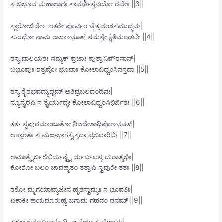
ಸ ಬಭೂವ ಮಹಾಭಾಗಃ ಸಾವರ್ಣಿಸ್ತನಯೋ ರವೇಃ ||3||
ಸ್ವಾರೋಚಿಷೇ‌உಂತರೇ ಪೂರ್ವಂ ಚೈತ್ರವಂಶಸಮುದ್ಭವಃ|
ಸುರಥೋ ನಾಮ ರಾಜಾ‌உಭೂತ್ ಸಮಸ್ತೇ ಕ್ಷಿತಿಮಂಡಲೇ ||4||
ತಸ್ಯ ಪಾಲಯತಃ ಸಮ್ಯಕ್ ಪ್ರಜಾಃ ಪುತ್ರಾನಿವೌರಸಾನ್|
ಬಭೂವುಃ ಶತ್ರವೋ ಭೂಪಾಃ ಕೋಲಾವಿಧ್ವಂಸಿನಸ್ತದಾ ||5||
ತಸ್ಯ ತೈರಭವದ್ಯುದ್ಧಮ್ ಅತಿಪ್ರಬಲದಂಡಿನಃ|
ನ್ಯೂನೈರಪಿ ಸ ತೈರ್ಯುದ್ಧೇ ಕೋಲಾವಿಧ್ವಂಸಿಭಿರ್ಜಿತಃ ||6||
ತತಃ ಸ್ವಪುರಮಾಯಾತೋ ನಿಜದೇಶಾಧಿಪೋ‌உಭವತ್|
ಆಕ್ರಾಂತಃ ಸ ಮಹಾಭಾಗಸ್ತೈಸ್ತದಾ ಪ್ರಬಲಾರಿಭಿಃ ||7||
ಅಮಾತ್ಯೈರ್ಬಲಿಭಿರ್ದುಷ್ಟೈ ರ್ದುರ್ಬಲಸ್ಯ ದುರಾತ್ಮಭಿಃ|
ಕೋಶೋ ಬಲಂ ಚಾಪಹೃತಂ ತತ್ರಾಪಿ ಸ್ವಪುರೇ ತತಃ ||8||
ತತೋ ಮೃಗಯಾವ್ಯಾಜೇನ ಹೃತಸ್ವಾಮ್ಯಃ ಸ ಭೂಪತಿಃ|
ಏಕಾಕೀ ಹಯಮಾರುಹ್ಯ ಜಗಾಮ ಗಹನಂ ವನಮ್ ||9||
ಸತತ್ರಾಶ್ರಮಮದ್ರಾಕ್ಷೀ ದ್ದ್ವಿಜವರ್ಯಸ್ಯ ಮೇಧಸಃ|