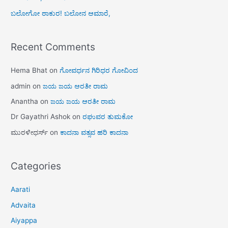
ಬಲೋಗೋ ಠಾಕುರ! ಬಲೋನ ಆಮಾರೆ,
Recent Comments
Hema Bhat
on
ಗೋವರ್ಧನ ಗಿರಿಧರ ಗೋವಿಂದ
admin
on
ಜಯ ಜಯ ಆರತೀ ರಾಮ
Anantha
on
ಜಯ ಜಯ ಆರತೀ ರಾಮ
Dr Gayathri Ashok
on
ರಘುವರ ತುಮಕೋ
ಮುರಳೀಧರ್ಸ್
on
ಕಾದನಾ ವತ್ಸವ ಹರಿ ಕಾದನಾ
Categories
Aarati
Advaita
Aiyappa