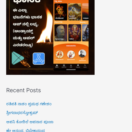
h
f
o
r
:
Recent Posts
ರತಿಪತಿ ನಾಶಂ ಪ್ರಮಥ ಗಣೇಶಂ
ಶ್ರೀಗದಾಧರಸ್ತೋತ್ರಮ್
ಆಪನಿ ಕೋರಿಲೆ ಅಪನಾರ ಪೂಜಾ
ಹೇ ಆನಂದ, ಬಿಬೇಕಾನಂದ