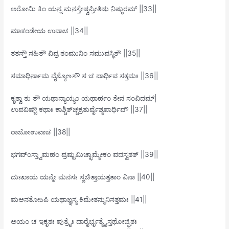
ಅರೋಮಿ ಕಿಂ ಯನ್ನ ಮನಸ್ತೇಷ್ವಪ್ರೀತಿಷು ನಿಷ್ಠುರಮ್ ||33||
ಮಾಕಂಡೇಯ ಉವಾಚ ||34||
ತತಸ್ತೌ ಸಹಿತೌ ವಿಪ್ರ ತಂಮುನಿಂ ಸಮುಪಸ್ಥಿತೌ ||35||
ಸಮಾಧಿರ್ನಾಮ ವೈಶ್ಯೋ‌உಸೌ ಸ ಚ ಪಾರ್ಧಿವ ಸತ್ತಮಃ ||36||
ಕೃತ್ವಾ ತು ತೌ ಯಥಾನ್ಯಾಯ್ಯಂ ಯಥಾರ್ಹಂ ತೇನ ಸಂವಿದಮ್|
ಉಪವಿಷ್ಟೌ ಕಥಾಃ ಕಾಶ್ಚಿತ್‌ಚ್ಚಕ್ರತುರ್ವೈಶ್ಯಪಾರ್ಧಿವೌ ||37||
ರಾಜೋ‌ಉವಾಚ ||38||
ಭಗವ್ಂಸ್ತ್ವಾಮಹಂ ಪ್ರಷ್ಟುಮಿಚ್ಛಾಮ್ಯೇಕಂ ವದಸ್ವತತ್ ||39||
ದುಃಖಾಯ ಯನ್ಮೇ ಮನಸಃ ಸ್ವಚಿತ್ತಾಯತ್ತತಾಂ ವಿನಾ ||40||
ಮಆನತೋ‌உಪಿ ಯಥಾಙ್ಞಸ್ಯ ಕಿಮೇತನ್ಮುನಿಸತ್ತಮಃ ||41||
ಅಯಂ ಚ ಇಕೃತಃ ಪುತ್ರೈಃ ದಾರೈರ್ಭೃತ್ಯೈಸ್ತಥೋಜ್ಘಿತಃ