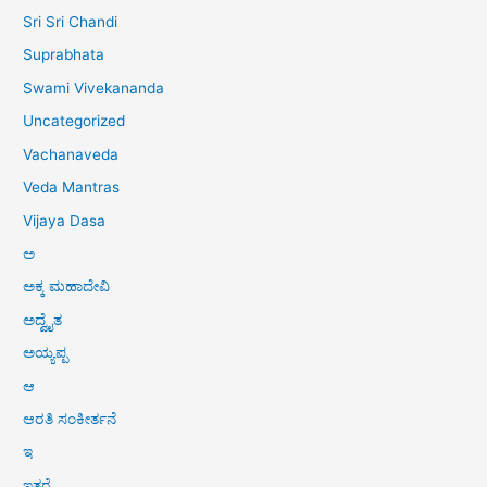
Sri Sri Chandi
Suprabhata
Swami Vivekananda
Uncategorized
Vachanaveda
Veda Mantras
Vijaya Dasa
ಅ
ಅಕ್ಕ ಮಹಾದೇವಿ
ಅದ್ವೈತ
ಅಯ್ಯಪ್ಪ
ಆ
ಆರತಿ ಸಂಕೀರ್ತನೆ
ಇ
ಇತರೆ