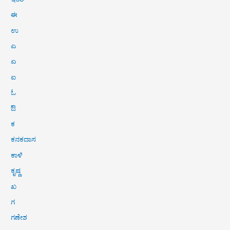
ಈ
ಉ
ಎ
ಏ
ಐ
ಓ
ಔ
ಕ
ಕನಕದಾಸ
ಕಾಳಿ
ಕೃಷ್ಣ
ಖ
ಗ
ಗಣೇಶ