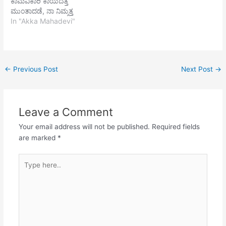
ಕಾಮವಿಕಾರಿ ಕಾಯದತ್ತ
ಮಾಹೇಶ್ವರಸ್ಥಲದಲ್ಲಿ ಪಡೆವುದು
ಮುಂತಾದಡೆ, ನಾ ನಿಮ್ಮತ್ತ
ನೋಡಾ. ದೇಹಾದಿ ಆದಿ ಪ್ರಪಂಚಕ್ಕೆ
ಮುಂತಾದೆ.
In "Akka Mahadevi"
ಮೂಲಿಗನಾದ ಅನಾದಿ ಪರಶಿವನು
ಚೆನ್ನಮಲ್ಲಿಕಾರ್ಜುನಯ್ಯಾ,
ಪ್ರಸನ್ನತ್ವವನುಂಟುಮಾಡುವ
ಕಾಮವಿಕಾರಿಯ ಸಂಗವ
ಅನಾದಿ ಬೋಧ ಶಕ್ತಿಯನು
ಹೊದ್ದಿದಡೆ ನಿಮ್ಮಾಣೆ.
ಪ್ರಸಾದಿಸ್ಥಲದಲ್ಲಿ ಪಡೆವುದು…
←
Previous Post
Next Post
→
Leave a Comment
Your email address will not be published.
Required fields
are marked
*
Type
here..