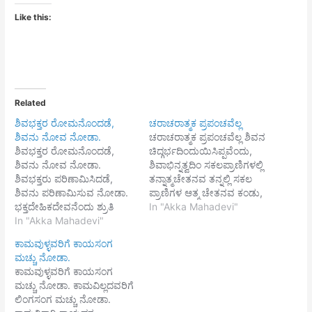
Like this:
Related
ಶಿವಭಕ್ತರ ರೋಮನೊಂದಡೆ,
ಚರಾಚರಾತ್ಮಕ ಪ್ರಪಂಚವೆಲ್ಲ
ಶಿವನು ನೋವ ನೋಡಾ.
ಚರಾಚರಾತ್ಮಕ ಪ್ರಪಂಚವೆಲ್ಲ ಶಿವನ
ಶಿವಭಕ್ತರ ರೋಮನೊಂದಡೆ,
ಚಿದ್ಗರ್ಭದಿಂದುಯಿಸಿಪ್ಪವೆಂದು,
ಶಿವನು ನೋವ ನೋಡಾ.
ಶಿವಾಭಿನ್ನತ್ವದಿಂ ಸಕಲಪ್ರಾಣಿಗಳಲ್ಲಿ
ಶಿವಭಕ್ತರು ಪರಿಣಾಮಿಸಿದಡೆ,
ತನ್ನಾತ್ಮಚೇತನವ ತನ್ನಲ್ಲಿ ಸಕಲ
ಶಿವನು ಪರಿಣಾಮಿಸುವ ನೋಡಾ.
ಪ್ರಾಣಿಗಳ ಆತ್ಮ ಚೇತನವ ಕಂಡು,
ಭಕ್ತದೇಹಿಕದೇವನೆಂದು ಶ್ರುತಿ
ದಯಾಪರತ್ವವನುಳ್ಳ ಸರ್ವಜ್ಞತಾ
In "Akka Mahadevi"
ಹೊಗಳುವ ಕಾರಣ, ಶಿವಭಕ್ತರ
In "Akka Mahadevi"
ಶಕ್ತಿಯನು ಭಕ್ತಿಸ್ಥಲದಲ್ಲಿ ಪಡೆವುದು
ಲೇಸು ಹೊಲ್ಲೆಹ ಶಿವನ
ನೋಡಾ. ತನಗೆ ಬಂದ ಅಪವಾದ
ಕಾಮವುಳ್ಳವರಿಗೆ ಕಾಯಸಂಗ
ಮುಟ್ಟುವುದು ನೋಡಾ.
ನಿಂದೆ ಎ ಡರಾಪತ್ತುಗಳಲ್ಲಿ
ಮಚ್ಚು ನೋಡಾ.
ತಾಯಿನೊಂದಡೆ ಒಡಲಶಿಶು
ಎದೆಗುಂದದೆ ಬಪ್ಪ ಸುಖ ದುಃಖ
ಕಾಮವುಳ್ಳವರಿಗೆ ಕಾಯಸಂಗ
ನೋವತೆರನಂತೆ, ಭಕ್ತರು
ಖೇದ ಹರ್ಷಾದಿಗಳು
ಮಚ್ಚು ನೋಡಾ. ಕಾಮವಿಲ್ಲದವರಿಗೆ
ನೊಂದಡೆ ತಾ ನೋವ ನೋಡಾ
ಶಿವಾe್ಞÉಯಹುದೆಂದು
ಲಿಂಗಸಂಗ ಮಚ್ಚು ನೋಡಾ.
ಚೆನ್ನಮಲ್ಲಿಕಾರ್ಜುನ.
ಪರಿಣತನಪ್ಪ ತೃಪ್ತಿಯ ಶಕ್ತಿಯನು