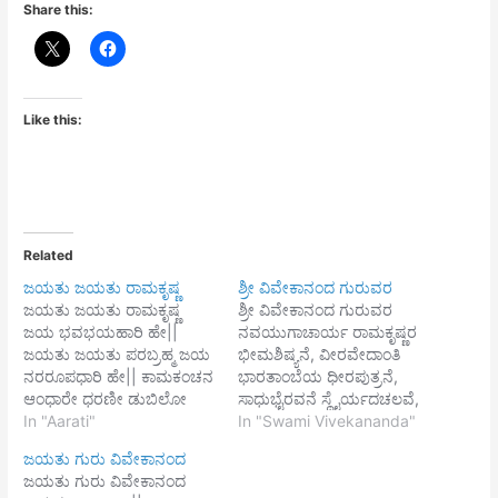
Share this:
Like this:
Related
ಜಯತು ಜಯತು ರಾಮಕೃಷ್ಣ
ಶ್ರೀ ವಿವೇಕಾನಂದ ಗುರುವರ
ಜಯತು ಜಯತು ರಾಮಕೃಷ್ಣ
ಶ್ರೀ ವಿವೇಕಾನಂದ ಗುರುವರ
ಜಯ ಭವಭಯಹಾರಿ ಹೇ||
ನವಯುಗಾಚಾರ್ಯ ರಾಮಕೃಷ್ಣರ
ಜಯತು ಜಯತು ಪರಬ್ರಹ್ಮ ಜಯ
ಭೀಮಶಿಷ್ಯನೆ, ವೀರವೇದಾಂತಿ
ನರರೂಪಧಾರಿ ಹೇ|| ಕಾಮಕಂಚನ
ಭಾರತಾಂಬೆಯ ಧೀರಪುತ್ರನೆ,
ಆಂಧಾರೇ ಧರಣೀ ಡುಬಿಲೋ
ಸಾಧುಭೈರವನೆ ಸ್ಥೈರ್ಯದಚಲವೆ,
ಹೇರೇ| ಉದಿಲೇ ಸೂರ್ಯ ಅಮಿತ
In "Aarati"
ಧೈರ್ಯದಂಬುಧಿ, ಜಯತು ಜಯ
In "Swami Vivekananda"
ವೀರ್ಯ ಯುಗೇ ಯುಗೇ
ಜಯತು || ಚಿದ್‍ಋತಾಗ್ನಿಯ
ಜಯತು ಗುರು ವಿವೇಕಾನಂದ
ಅವತಾರಿ ಹೇ|| ಮಹಾ
ಚಂಡಕಾಂತಿಯೆ, ಮೇರುಸಂನ್ಯಾಸಿ
ಜಯತು ಗುರು ವಿವೇಕಾನಂದ
ಸಮನ್ವಯೇರ್ ತರೇ ರಾಮಕೃಷ್ಣ
ಭರತಖಂಡದ ನಂದಿದಿದ್ದಲಿಗಿತ್ತೆ