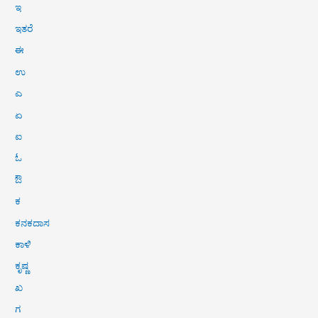
ಇ
ಇತರೆ
ಈ
ಉ
ಎ
ಏ
ಐ
ಓ
ಔ
ಕ
ಕನಕದಾಸ
ಕಾಳಿ
ಕೃಷ್ಣ
ಖ
ಗ