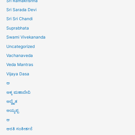
Sri Ramakrishna
Sri Sarada Devi
Sri Sri Chandi
Suprabhata
Swami Vivekananda
Uncategorized
Vachanaveda
Veda Mantras
Vijaya Dasa
ಅ
ಅಕ್ಕ ಮಹಾದೇವಿ
ಅದ್ವೈತ
ಅಯ್ಯಪ್ಪ
ಆ
ಆರತಿ ಸಂಕೀರ್ತನೆ