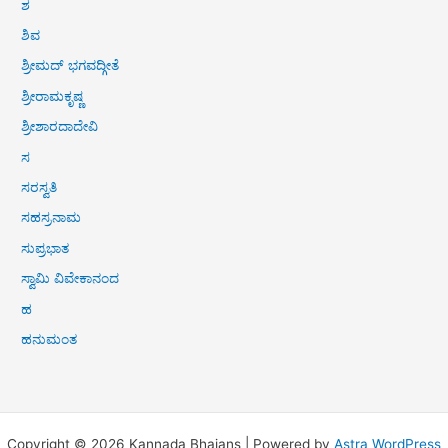
ಶ
ಶಿವ
ಶ್ರೀಮದ್ ಭಗವದ್ಗೀತೆ
ಶ್ರೀರಾಮಕೃಷ್ಣ
ಶ್ರೀಶಾರದಾದೇವಿ
ಸ
ಸರಸ್ವತಿ
ಸಹಸ್ರನಾಮ
ಸುಪ್ರಭಾತ
ಸ್ವಾಮಿ ವಿವೇಕಾನಂದ
ಹ
ಹನುಮಂತ
Copyright © 2026 Kannada Bhajans | Powered by
Astra WordPress