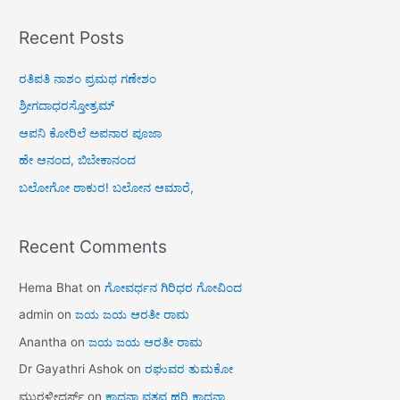
Recent Posts
ರತಿಪತಿ ನಾಶಂ ಪ್ರಮಥ ಗಣೇಶಂ
ಶ್ರೀಗದಾಧರಸ್ತೋತ್ರಮ್
ಆಪನಿ ಕೋರಿಲೆ ಅಪನಾರ ಪೂಜಾ
ಹೇ ಆನಂದ, ಬಿಬೇಕಾನಂದ
ಬಲೋಗೋ ಠಾಕುರ! ಬಲೋನ ಆಮಾರೆ,
Recent Comments
Hema Bhat
on
ಗೋವರ್ಧನ ಗಿರಿಧರ ಗೋವಿಂದ
admin
on
ಜಯ ಜಯ ಆರತೀ ರಾಮ
Anantha
on
ಜಯ ಜಯ ಆರತೀ ರಾಮ
Dr Gayathri Ashok
on
ರಘುವರ ತುಮಕೋ
ಮುರಳೀಧರ್ಸ್
on
ಕಾದನಾ ವತ್ಸವ ಹರಿ ಕಾದನಾ