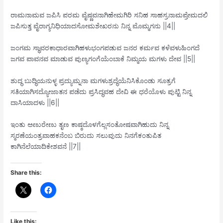
ರಾಮನಾಮವ ಜಪಿಸಿ ಪರಮ ವೈಷ್ಣವನಾಗಿಹೇಮಗಿರಿ ಸನಿಹ ಸಾಹಸ್ರನಾಮಪ್ರೇಮದಲಿ
ಜಪಿಸುತ್ತ ವೈರಾಗ್ಯನಿಧಿಯಾದಸೋಮಶೇಖರನು ನಿನ್ನ ಮೊಮ್ಮಗನು ||4||
ಜಂಗಮ ಸ್ಥಾವರಕಾಧಾರವಾಗಿಹಳುಭಂಗಪಡುವ ಜನರ ಕರ್ಮವ ಕಳೆವಳುಹಿಂಗದೆ
ಜಗವ ಪಾವನವ ಮಾಡುವ ಪುಣ್ಯಗಂಗೆಯೆಂಬಾಕೆ ನಿಮ್ಮಯ ಮಗಳು ದೇವ ||5||
ಶುದ್ಧ ಬುದ್ಧಿಯನುಳ್ಳ ಪ್ರದ್ಯುಮ್ನನಾ ಮಗಳುಶ್ರದ್ಧೆಯೆನಿಸಿಕೊಂಡು ಸೂತ್ರಗೆ
ಸತಿಯಾಗಿಸದ್ಯೋಜಾತನ ಪಡೆದು ಪ್ರಸಿದ್ಧವಹ ದೇವಿ ಈ ಧರೆಯೊಳು ಪುಟ್ಟಿ ನಿನ್ನ
ದಾಸಿಯಾದಳು ||6||
ಇಂತು ಅಣುರೇಣು ತೃಣ ಕಾಷ್ಠದೊಳಗೆಲ್ಲಸಂತೋಷವಾಗಿಹುದು ನಿನ್ನ
ಸ್ಮರಣೆಯಂತ್ರವಾಹಕನೆಂಬ ಬಿರುದು ಸಲುವುದು ನಿನಗೆಕಂತುಪಿತ
ಕಾಗಿನೆಲೆಯಾದಿಕೇಶವನೆ ||7||
Share this:
Like this: