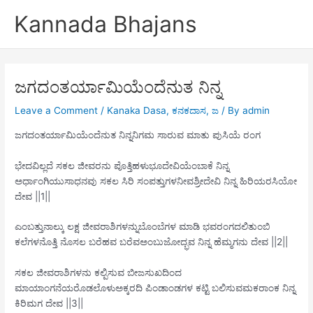
Skip
Kannada Bhajans
to
content
ಜಗದಂತರ್ಯಾಮಿಯೆಂದೆನುತ ನಿನ್ನ
Leave a Comment
/
Kanaka Dasa
,
ಕನಕದಾಸ
,
ಜ
/ By
admin
ಜಗದಂತರ್ಯಾಮಿಯೆಂದೆನುತ ನಿನ್ನನಿಗಮ ಸಾರುವ ಮಾತು ಪುಸಿಯೆ ರಂಗ
ಭೇದವಿಲ್ಲದೆ ಸಕಲ ಜೀವರನು ಪೊತ್ತಿಹಳುಭೂದೇವಿಯೆಂಬಾಕೆ ನಿನ್ನ
ಅರ್ಧಾಂಗಿಯುಸಾಧನವು ಸಕಲ ಸಿರಿ ಸಂಪತ್ತುಗಳನೀವಶ್ರೀದೇವಿ ನಿನ್ನ ಹಿರಿಯರಸಿಯೋ
ದೇವ ||1||
ಎಂಬತ್ತುನಾಲ್ಕು ಲಕ್ಷ ಜೀವರಾಶಿಗಳನ್ನುಬೊಂಬೆಗಳ ಮಾಡಿ ಭವರಂಗದಲಿತುಂಬಿ
ಕಲೆಗಳನೊತ್ತಿ ನೊಸಲ ಬರೆಹವ ಬರೆವಅಂಬುಜೋದ್ಭವ ನಿನ್ನ ಹೆಮ್ಮಗನು ದೇವ ||2||
ಸಕಲ ಜೀವರಾಶಿಗಳನು ಕಲ್ಪಿಸುವ ಬೀಜಸುಖದಿಂದ
ಮಾಯಾಂಗನೆಯರೊಡಲೊಳುಅಕ್ಕರದಿ ಪಿಂಡಾಂಡಗಳ ಕಟ್ಟಿ ಬಲಿಸುವಮಕರಾಂಕ ನಿನ್ನ
ಕಿರಿಮಗ ದೇವ ||3||