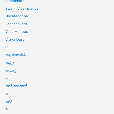
Suprabhata
Swami Vivekananda
Uncategorized
Vachanaveda
Veda Mantras
Vijaya Dasa
ಅ
ಅಕ್ಕ ಮಹಾದೇವಿ
ಅದ್ವೈತ
ಅಯ್ಯಪ್ಪ
ಆ
ಆರತಿ ಸಂಕೀರ್ತನೆ
ಇ
ಇತರೆ
ಈ