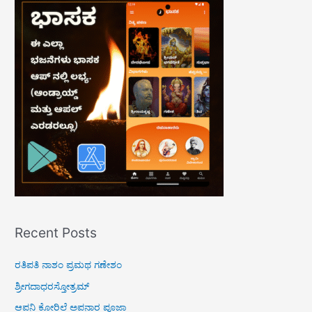
c
h
f
o
r
:
Recent Posts
ರತಿಪತಿ ನಾಶಂ ಪ್ರಮಥ ಗಣೇಶಂ
ಶ್ರೀಗದಾಧರಸ್ತೋತ್ರಮ್
ಆಪನಿ ಕೋರಿಲೆ ಅಪನಾರ ಪೂಜಾ