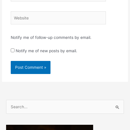
Website
Notify me of follow-up comments by email.
Notify me of new posts by email.
S
e
a
r