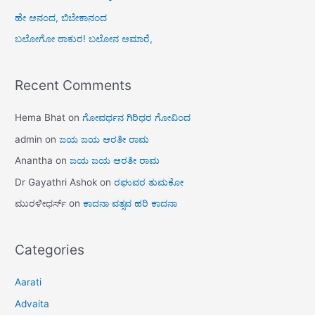
ಹೇ ಆನಂದ, ಬಿಬೇಕಾನಂದ
ಬಲೋಗೋ ಠಾಕುರ! ಬಲೋನ ಆಮಾರೆ,
Recent Comments
Hema Bhat
on
ಗೋವರ್ಧನ ಗಿರಿಧರ ಗೋವಿಂದ
admin
on
ಜಯ ಜಯ ಆರತೀ ರಾಮ
Anantha
on
ಜಯ ಜಯ ಆರತೀ ರಾಮ
Dr Gayathri Ashok
on
ರಘುವರ ತುಮಕೋ
ಮುರಳೀಧರ್ಸ್
on
ಕಾದನಾ ವತ್ಸವ ಹರಿ ಕಾದನಾ
Categories
Aarati
Advaita