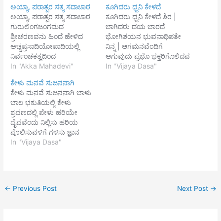
ಅಯ್ಯಾ, ಪರಾತ್ಪರ ಸತ್ಯ ಸದಾಚಾರ
ಕೂಗಿದರು ಧ್ವನಿ ಕೇಳದೆ
ಅಯ್ಯಾ, ಪರಾತ್ಪರ ಸತ್ಯ ಸದಾಚಾರ
ಕೂಗಿದರು ಧ್ವನಿ ಕೇಳದೆ ಶಿರ |
ಗುರುಲಿಂಗಜಂಗಮದ
ಬಾಗಿದರು ದಯ ಬಾರದೆ
ಶ್ರೀಚರಣವನು ಹಿಂದೆ ಹೇಳಿದ
ಭೋಗಿಶಯನ ಭುವನಾಧಿಪತೇ
ಅಚ್ಚಪ್ರಸಾದಿಯೋಪಾದಿಯಲ್ಲಿ
ನಿನ್ನ | ಆಗಮನವೆಂದಿಗೆ
ನಿರ್ವಂಚಕತ್ವದಿಂದ
ಆಗುವುದು ಪ್ರಭೊ ಭಕ್ತರಿಗೊಲಿದವ
ಗುರುಲಿಂಗಜಂಗಮಕ್ಕೆ
In "Akka Mahadevi"
ನೀನು ಖರೆ ಎ| ನ್ನತ್ತ
In "Vijaya Dasa"
ಅರ್ಥಪ್ರಾಣಾಭಿಮಾನವ ಸಮರ್ಪಿಸಿ,
ನೋಡುವುದು ದೊರೆ ||
ಕೇಳು ಮನವೆ ಸುಜನನಾಗಿ
ಒಪ್ಪತ್ತು ಅಷ್ಟವಿಧಾರ್ಚನೆ
ಚಿತ್ತವಧಾನ ಪರಾಕು ಮಹಾಪ್ರಭು |
ಕೇಳು ಮನವೆ ಸುಜನನಾಗಿ ಬಾಳು
ಷೋಡಶೋಪಚಾರದಿಂದ
ಎತ್ತಣ ರಥವನು ಎತ್ತಿ ಬಾ ನೀಡು
ಬಾಲ ಭಕುತಿಯಲ್ಲಿ ಕೇಳು
ಅರ್ಚನೆಯ ಮಾಡಿ, ಆ
ದೊರೆ||1|| ಸಿಂಧುಶಯನ
ಶ್ರವಣದಲ್ಲಿ ಪೇಳು ಹರಿಯೇ
ಚರಣೋದಕ ಪ್ರಸಾದವನು ತನ್ನ
ಶೇಷಾದ್ರಿ ವರ ಸಿರಿ | ಮಂದಿರ ಭಕ್ತ
ದೈವವೆಂದು ನಿಲ್ಲಿಸು ಹರಿಯ
ಸರ್ವಾಂಗದಲ್ಲಿ ನೆಲೆಸಿರ್ಪ ಇಷ್ಟ
ಕುಟುಂಬಧರ || ಸುಂದರ
ವೊಲಿಸುವಳಿಗೆ ಗಳಿಸು ಜ್ಞಾನ
ಮಹಾಲಿಂಗದೇವಂಗೆ ಕೊಟ್ಟು
ಮೂರುತಿ ಒಂದಿನ ಸ್ವಪ್ನದಿ | ಬಂದು
ವಳಿಸು ಪಾಪಕಲಿಯಾ ಬೆಳಿಸು
In "Vijaya Dasa"
ಕೊಂಬುವಂತಹದೆ ಇದಿರಿಟ್ಟು
ಪದದ್ವಯ ಚಂದದಿ…
ಘಳಿಸು ತಾಮಸ ಸುಳಿಸು ಮಾರ್ಗ
ಜಂಗಮ ಪಾದೋದಕ ಪ್ರಸಾದವ
ಬಲಿಸು ಧ್ಯಾನವ ಉಳಿಸು ಮನವ
ಕೊಂಬ ಆಚರಣೆಯ ನಿಲುಗಡೆ
ಬೆಳಿಸು ಚೆನ್ನಾಗಿ ಗೆಲಿಸು ವ್ರತವ
ನೋಡಾ. ಆಮೇಲೆ ಒಪ್ಪತ್ತು
ಚಲಿಸು ಯಾತ್ರೆಯ ಇಳಿಸು ಮಮತೆ
ಸಂಬಂಧವಿಟ್ಟು ಆಚರಿಸುವ
←
Previous Post
Next Post
→
ಕಲಿಸು ಮಿಥ್ಯವ ಥಳಿಸುವಂತೆ
ನಿಲುಕಡೆ ಎಂತೆಂದಡೆ ಅಯ್ಯಾ, ನಿನ್ನ
ಕೇಳು ಮನವೆ ||1|| ನೋಡು
ಷಟ್‍ಸ್ಥಾನದಲ್ಲಿ ನೆಲೆಸಿರ್ಪ
ಕಣ್ಣಲಿ ಮಾಡು ಸೇವೆಯ ಪಾಡಿ
ಇಷ್ಟಮಹಾಲಿಂಗದೇವನ
ಕೀರ್ತನೆ ಕಾಡು ರಂಗನ ಬೇಡು…