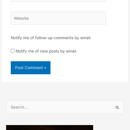
Website
Notify me of follow-up comments by email.
Notify me of new posts by email.
S
e
a
r