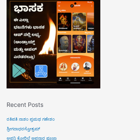
c
h
f
o
r
:
Recent Posts
ರತಿಪತಿ ನಾಶಂ ಪ್ರಮಥ ಗಣೇಶಂ
ಶ್ರೀಗದಾಧರಸ್ತೋತ್ರಮ್
ಆಪನಿ ಕೋರಿಲೆ ಅಪನಾರ ಪೂಜಾ