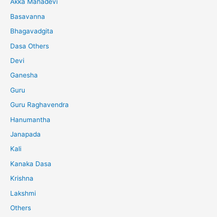
Akka Mahadevi
Basavanna
Bhagavadgita
Dasa Others
Devi
Ganesha
Guru
Guru Raghavendra
Hanumantha
Janapada
Kali
Kanaka Dasa
Krishna
Lakshmi
Others