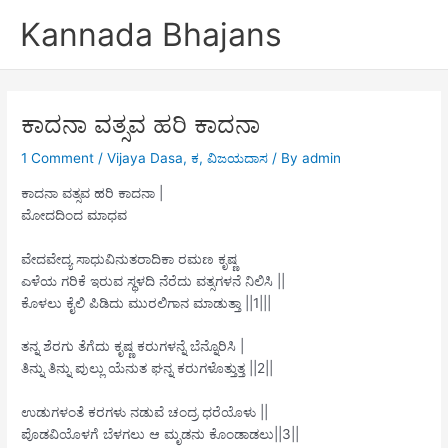
Skip
Kannada Bhajans
to
content
ಕಾದನಾ ವತ್ಸವ ಹರಿ ಕಾದನಾ
1 Comment
/
Vijaya Dasa
,
ಕ
,
ವಿಜಯದಾಸ
/ By
admin
ಕಾದನಾ ವತ್ಸವ ಹರಿ ಕಾದನಾ |
ಮೋದದಿಂದ ಮಾಧವ
ವೇದವೇದ್ಯ ಸಾಧುವಿನುತರಾದಿಕಾ ರಮಣ ಕೃಷ್ಣ
ಎಳೆಯ ಗರಿಕೆ ಇರುವ ಸ್ಥಳದಿ ನೆರೆದು ವತ್ಸಗಳನೆ ನಿಲಿಸಿ ||
ಕೊಳಲು ಕೈಲಿ ಪಿಡಿದು ಮುರಲಿಗಾನ ಮಾಡುತ್ತಾ ||1|||
ತನ್ನ ಶೆರಗು ತೆಗೆದು ಕೃಷ್ಣ ಕರುಗಳನ್ನೆ ಬೆನ್ನೊರಿಸಿ |
ತಿನ್ನು ತಿನ್ನು ಪುಲ್ಲು ಯೆನುತ ಘನ್ನ ಕರುಗಳೊತ್ತುತ್ತ ||2||
ಉಡುಗಳಂತೆ ಕರಗಳು ನಡುವೆ ಚಂದ್ರ ಧರೆಯೊಳು ||
ಪೊಡವಿಯೊಳಗೆ ಬೆಳಗಲು ಆ ಮೃಡನು ಕೊಂಡಾಡಲು||3||