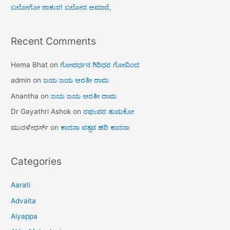
ಬಲೋಗೋ ಠಾಕುರ! ಬಲೋನ ಆಮಾರೆ,
Recent Comments
Hema Bhat
on
ಗೋವರ್ಧನ ಗಿರಿಧರ ಗೋವಿಂದ
admin
on
ಜಯ ಜಯ ಆರತೀ ರಾಮ
Anantha
on
ಜಯ ಜಯ ಆರತೀ ರಾಮ
Dr Gayathri Ashok
on
ರಘುವರ ತುಮಕೋ
ಮುರಳೀಧರ್ಸ್
on
ಕಾದನಾ ವತ್ಸವ ಹರಿ ಕಾದನಾ
Categories
Aarati
Advaita
Aiyappa