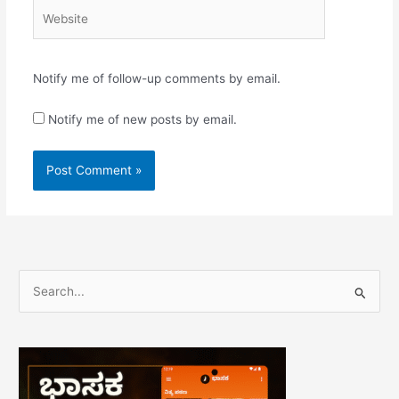
Website
Notify me of follow-up comments by email.
Notify me of new posts by email.
S
e
a
r
c