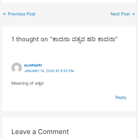
ಅಧಿಕಾರ ಕಲಿಯುಗ ಉದ್ಧಾರ ಹರಿ
| ವೇದಾವಸಾನೇ ಪ್ರಪಠಂತಿ ನಿತ್ಯಂ,
ಚೇ ನಾಮ|| ತುಕಾ ಮ್ಹಣೇ ನಾಮ
ಗೋವಿಂದ... || ಸುಖಂ ಶಯಾನಾ
←
Previous Post
Next Post
→
ಪಾಂಚೀ ಚಾರೀ ಮುಕ್ತಿ ಐ ಸೇ ಬಹು
ನಿಲಯೇ ನಿಜೇsಪಿ ನಾಮಾನಿ…
ಗ್ರಂಥೀ ಬೋಲಿ…
1 thought on “ಕಾದನಾ ವತ್ಸವ ಹರಿ ಕಾದನಾ”
ಮುರಳೀಧರ್ಸ್
JANUARY 14, 2026 AT 8:55 PM
Meaning of ವತ್ಸವ
Reply
Leave a Comment