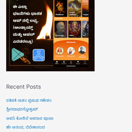
h
f
o
r
:
Recent Posts
ರತಿಪತಿ ನಾಶಂ ಪ್ರಮಥ ಗಣೇಶಂ
ಶ್ರೀಗದಾಧರಸ್ತೋತ್ರಮ್
ಆಪನಿ ಕೋರಿಲೆ ಅಪನಾರ ಪೂಜಾ
ಹೇ ಆನಂದ, ಬಿಬೇಕಾನಂದ