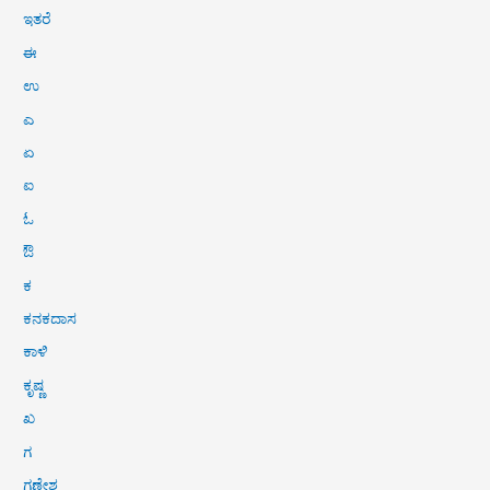
ಇತರೆ
ಈ
ಉ
ಎ
ಏ
ಐ
ಓ
ಔ
ಕ
ಕನಕದಾಸ
ಕಾಳಿ
ಕೃಷ್ಣ
ಖ
ಗ
ಗಣೇಶ