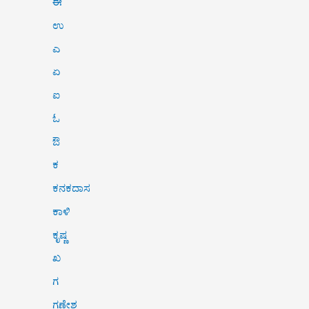
ಈ
ಉ
ಎ
ಏ
ಐ
ಓ
ಔ
ಕ
ಕನಕದಾಸ
ಕಾಳಿ
ಕೃಷ್ಣ
ಖ
ಗ
ಗಣೇಶ