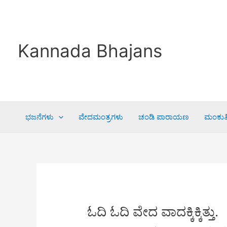
Skip
to
content
Kannada Bhajans
ಭಜನೆಗಳು
ವೇದಮಂತ್ರಗಳು
ಚಂಡಿ ಪಾರಾಯಣ
ಮಂಕುತಿ
ಓದಿ ಓದಿ ವೇದ ವಾದಕ್ಕಿಕ್ಕಿತ್ತು.