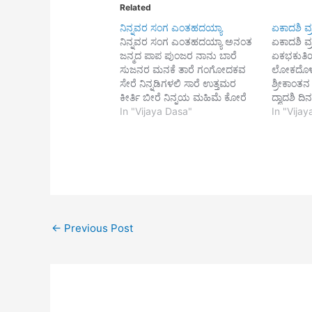
Related
ನಿನ್ನವರ ಸಂಗ ಎಂತಹದಯ್ಯಾ
ಏಕಾದಶಿ ವ್
ನಿನ್ನವರ ಸಂಗ ಎಂತಹದಯ್ಯಾ ಅನಂತ
ಏಕಾದಶಿ ವ್
ಜನ್ಮದ ಪಾಪ ಪುಂಜರ ನಾನು ಬಾರೆ
ಏಕಭಕುತಿ
ಸುಜನರ ಮನಕೆ ತಾರೆ ಗಂಗೋದಕವ
ಲೋಕದೊಳಗ
ಸೇರೆ ನಿನ್ನಡಿಗಳಲಿ ಸಾರೆ ಉತ್ತಮರ
ಶ್ರೀಕಾಂತ
ಕೀರ್ತಿ ಬೀರೆ ನಿನ್ನಯ ಮಹಿಮೆ ಕೋರೆ
ದ್ವಾದಶಿ ದ
ನಿರ್ಮಳ ದಾರಿಯಾ ನೀರೆಯರ
In "Vijaya Dasa"
ಮಹಾವ್ರತವೆಂ
In "Vija
ಶಶಿಬಿಂಬ ಮೋರೆ ಬಣ್ಣಕೆ ಮೆಚ್ಚಿ ಕಾರ್ಯ
ಕೈ ಕೊಂಡು
ಕಾರಣ ಜರಿದು ಭಾರಿ ತಿರುಗವನಿಗೆ||1||
ಜಿಸುವ ಸತ್
ಏಕಾದಶಿ ದಿನ ಬೇಕೆಂದು ಮನವಿಟ್ಟು
ಲಕುಮಿಗೆ ಪ
ಪಾಕನ್ನ ಮಾಡಿಸುವನೊ ಸಾಕಿದವರನ
ಬೊಮ್ಮಗೆ
ಬಡಿದು ನೂಕಿ ಸತಿಯಳಿಂದಾ ನೇಕಪರಿ
ಋಷಿಗೆ ಅ
ಮಾಡಿಸುವನೊ ಪೋಕತನದಲ್ಲಿ ವಿವೇಕ
ಬೀರಿದಾ 
ರಹಿತನಾಗಿ ಗೋಕುಲವ…
←
Previous Post