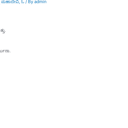
್ಕ ಮಹಾದೇವಿ
,
ಓ
/ By
admin
ತು.
ರ್ಜುನಾ.