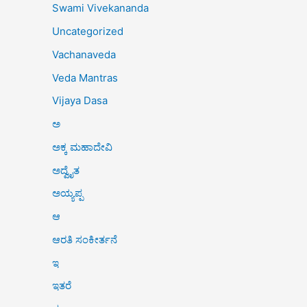
Swami Vivekananda
Uncategorized
Vachanaveda
Veda Mantras
Vijaya Dasa
ಅ
ಅಕ್ಕ ಮಹಾದೇವಿ
ಅದ್ವೈತ
ಅಯ್ಯಪ್ಪ
ಆ
ಆರತಿ ಸಂಕೀರ್ತನೆ
ಇ
ಇತರೆ