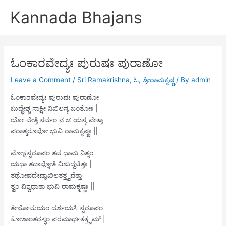
Skip
Kannada Bhajans
to
content
ಓಂಕಾರವೇದ್ಯಃ ಪುರುಷಃ ಪುರಾಣೋ
Leave a Comment
/
Sri Ramakrishna
,
ಓ
,
ಶ್ರೀರಾಮಕೃಷ್ಣ
/ By
admin
ಓಂಕಾರವೇದ್ಯಃ ಪುರುಷಃ ಪುರಾಣೋ
ಬುದ್ಧೇಶ್ಚ ಸಾಕ್ಷೀ ನಿಖಿಲಸ್ಯ ಜಂತೋಃ |
ಯೋ ವೇತ್ತಿ ಸರ್ವಂ ನ ಚ ಯಸ್ಯ ವೇತ್ತಾ
ಪರಾತ್ಮರೂಪೋ ಭುವಿ ರಾಮಕೃಷ್ಣಃ ||
ಮೋಕ್ಷಸ್ವರೂಪಂ ತವ ಧಾಮ ನಿತ್ಯಂ
ಯಥಾ ತದಾಪ್ನೋತಿ ವಿಶುದ್ಧಚಿತ್ತಃ |
ತಥೋಪದೇಷ್ಟಾಖಿಲತತ್ತ್ವವೆತ್ತಾ
ತ್ವಂ ವಿಶ್ವಧಾತಾ ಭುವಿ ರಾಮಕೃಷ್ಣಃ ||
ತೇಜೋಮಯಂ ದರ್ಶಯಸಿ ಸ್ವರೂಪಂ
ಕೋಶಾಂತರಸ್ಥಂ ಪರಮಾರ್ಥತತ್ತ್ವಮ್ |