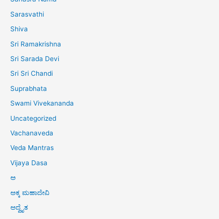
Sarasvathi
Shiva
Sri Ramakrishna
Sri Sarada Devi
Sri Sri Chandi
Suprabhata
Swami Vivekananda
Uncategorized
Vachanaveda
Veda Mantras
Vijaya Dasa
ಅ
ಅಕ್ಕ ಮಹಾದೇವಿ
ಅದ್ವೈತ