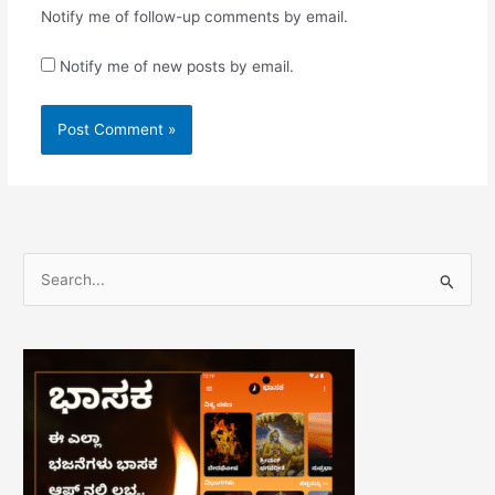
Notify me of follow-up comments by email.
Notify me of new posts by email.
S
e
a
r
c
h
f
o