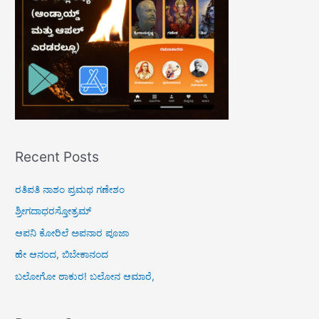
r
:
Recent Posts
ರತಿಪತಿ ನಾಶಂ ಪ್ರಮಥ ಗಣೇಶಂ
ಶ್ರೀಗದಾಧರಸ್ತೋತ್ರಮ್
ಆಪನಿ ಕೋರಿಲೆ ಅಪನಾರ ಪೂಜಾ
ಹೇ ಆನಂದ, ಬಿಬೇಕಾನಂದ
ಬಲೋಗೋ ಠಾಕುರ! ಬಲೋನ ಆಮಾರೆ,