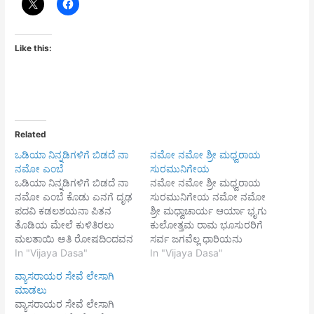
Like this:
Related
ಒಡಿಯಾ ನಿನ್ನಡಿಗಳಿಗೆ ಬಿಡದೆ ನಾ
ನಮೋ ನಮೋ ಶ್ರೀ ಮಧ್ವರಾಯ
ನಮೋ ಎಂಬೆ
ಸುರಮುನಿಗೇಯ
ಒಡಿಯಾ ನಿನ್ನಡಿಗಳಿಗೆ ಬಿಡದೆ ನಾ
ನಮೋ ನಮೋ ಶ್ರೀ ಮಧ್ವರಾಯ
ನಮೋ ಎಂಬೆ ಕೊಡು ಎನಗೆ ದೃಢ
ಸುರಮುನಿಗೇಯ ನಮೋ ನಮೋ
ಪದವಿ ಕಡಲಶಯನಾ ಪಿತನ
ಶ್ರೀ ಮಧ್ವಾಚಾರ್ಯ ಆರ್ಯಾ ಭೃಗು
ತೊಡಿಯ ಮೇಲೆ ಕುಳಿತಿರಲು
ಕುಲೋತ್ತಮ ರಾಮ ಭೂಸುರರಿಗೆ
ಮಲತಾಯಿ ಅತಿ ರೋಷದಿಂದವನ
ಸರ್ವ ಜಗವೆಲ್ಲ ಧಾರಿಯನು
ಹೊಯಿದೆಬ್ಬಿಸೆ ಖತಿಯಿಂದ ವನಕೆ
In "Vijaya Dasa"
ಯೆರದು ಸಂಹ್ಯಾ ನಗದಲ್ಲಿ ನಿಂದು
In "Vijaya Dasa"
ಪೋಗಿ ನಿನ್ನ ಪೂಜಿಸಲು
ಸಮುದ್ರನ್ನ ಹಿಂದಕ್ಕೆ ತೆಗಿಸಿ ಈ
ವ್ಯಾಸರಾಯರ ಸೇವೆ ಲೇಸಾಗಿ
ಮತಿವಂತನ ಮಾಡಿ ಧ್ರುವಪದವಿ
ಭೂಮಿಯನು ಸಾಧಿಸಿದನು||1||
ಮಾಡಲು
ಕೊಡಲಿಲ್ಲವೆ ||1|| ತಂದೆ ಬಾಧಿಸೆ
ಅತಿ ದಯಾಪರ ಮೂರ್ತಿ
ವ್ಯಾಸರಾಯರ ಸೇವೆ ಲೇಸಾಗಿ
ಧೃತಿಗೆಡದೆ ನರಹರಿ ಗೋ ವಿಂದ
ಅಲ್ಲಿಗಲ್ಲಿಗೆ ಕ್ಷೇತ್ರ ಗತಿ ತಪ್ಪಿದಂತೆ