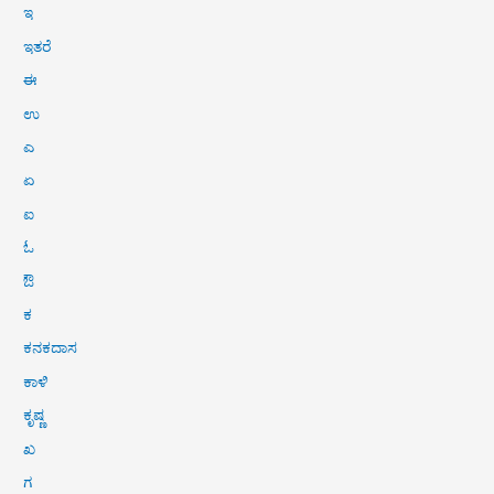
ಇ
ಇತರೆ
ಈ
ಉ
ಎ
ಏ
ಐ
ಓ
ಔ
ಕ
ಕನಕದಾಸ
ಕಾಳಿ
ಕೃಷ್ಣ
ಖ
ಗ