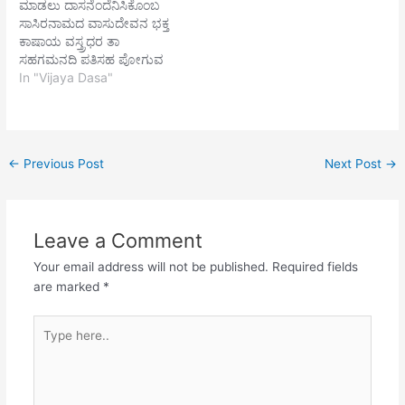
ಮಾಡಲು ದಾಸನೆಂದೆನಿಸಿಕೊಂಬ
ನಾರಾಯಣ ಕೃಷ್ಣ ವಿಷ್ಣು
ನಿರ್ಮಾಣ ಮಾಡಿ ಸತಿಪತಿಯ
ಸಾಸಿರನಾಮದ ವಾಸುದೇವನ ಭಕ್ತ
ಇಂದಿರಾರಮಣ ಇನಕುಲತಿಲಕ
ಉದ್ಧರಿಸಿ ಬರುತ ಕಂಡನು ಉ
ಕಾಷಾಯ ವಸ್ತ್ರಧರ ತಾ
ಎಂದೆನಲು ಕಂದನಿಗೆ ಕೈವಲ್ಯಪದವಿ
ನ್ನತವಾದ ಪರ್ವತವು ಯೋಜನವಿರೆ
ಸಹಗಮನದಿ ಪತಿಸಹ ಪೋಗುವ
ಕೊಡಲಿಲ್ಲವೇ||2|| ಜಾತಿಧರ್ಮವ
||2|| ಬೆರಗಾಗಿ ಪರಶುರಾಮನು
ಆ ಸ್ತ್ರೀಯು ಬ್ರಹ್ಮಣ್ಯತೀರ್ಥರಲ್ಲಿಗೆ
In "Vijaya Dasa"
ಬಿಟ್ಟು ಅಜಮಿಳನು ಚಂಡಾಲ ಜಾತಿ
ಬಂದು ಈ ಗಿರಿಯಲ್ಲಿ…
ಪೋಗೆ ಶ್ರೀಶ ಬದರಿಯಲ್ಲಿ ಪೇಳಿದ
ವಧುವಿಗೆ…
ಮಹಿಮೆಯ ಆ ಸುಮಹಿಮ
ಪ್ರಹ್ಲಾದನ್ನ ಸ್ಮರಿಸುತ್ತ ಮೋಸ
ಬರುವುದೆಂದಾಲೋಚನೆ ಇಲ್ಲದೆ ಆ
←
Previous Post
Next Post
→
ಸತಿ ವಂದಿಸೆ ಸುಮಂಗಲ್ಯವನಿತ್ತು ಆ
ಸಮಯದಿ ಮಂತ್ರಾಘ್ರ್ಯಾವನೆ
ಕೊಂಡು ತಾ ಸುಮ್ಮಾನದಿ ಬನ್ನೂರಿಗೆ
ಪೋಗ್ಯತಿ ಯಾ ಸತಿಪತಿಯ
Leave a Comment
ಪ್ರಾಣವನುಳಿಹಿ ರನ್ನ ತಾ ಸಮೀಪದಿ
ಮಠದಲ್ಲಿ ವಾಸಮಾಡಿಸಿ
Your email address will not be published.
Required fields
ಕುಸುಮಾಕ್ಷತೆ…
are marked
*
Type
here..