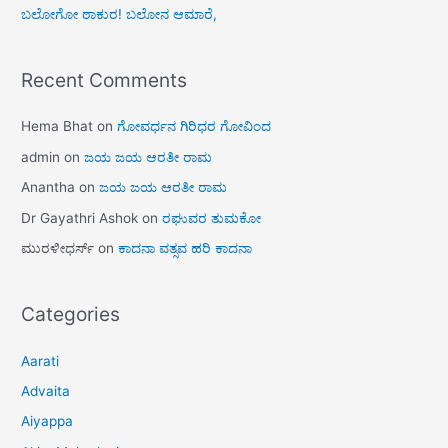
ಬಲೋಗೋ ಠಾಕುರ! ಬಲೋನ ಆಮಾರೆ,
Recent Comments
Hema Bhat
on
ಗೋವರ್ಧನ ಗಿರಿಧರ ಗೋವಿಂದ
admin
on
ಜಯ ಜಯ ಆರತೀ ರಾಮ
Anantha
on
ಜಯ ಜಯ ಆರತೀ ರಾಮ
Dr Gayathri Ashok
on
ರಘುವರ ತುಮಕೋ
ಮುರಳೀಧರ್ಸ್
on
ಕಾದನಾ ವತ್ಸವ ಹರಿ ಕಾದನಾ
Categories
Aarati
Advaita
Aiyappa