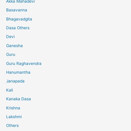
Akka Mahadevi
Basavanna
Bhagavadgita
Dasa Others
Devi
Ganesha
Guru
Guru Raghavendra
Hanumantha
Janapada
Kali
Kanaka Dasa
Krishna
Lakshmi
Others