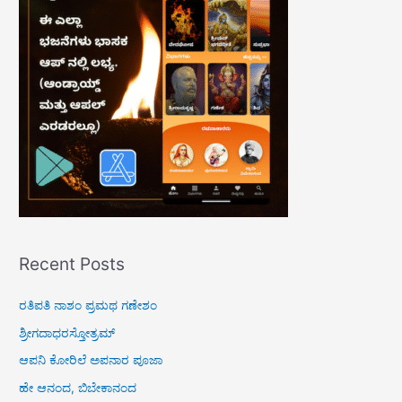
h
f
o
r
:
Recent Posts
ರತಿಪತಿ ನಾಶಂ ಪ್ರಮಥ ಗಣೇಶಂ
ಶ್ರೀಗದಾಧರಸ್ತೋತ್ರಮ್
ಆಪನಿ ಕೋರಿಲೆ ಅಪನಾರ ಪೂಜಾ
ಹೇ ಆನಂದ, ಬಿಬೇಕಾನಂದ