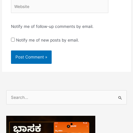
Website
Notify me of follow-up comments by email.
Notify me of new posts by email.
S
e
a
r
c