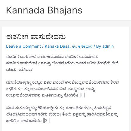
Skip
Kannada Bhajans
to
content
ಈತನೀಗ ವಾಸುದೇವನು
Leave a Comment
/
Kanaka Dasa
,
ಈ
,
ಕನಕದಾಸ
/ By
admin
ಈತನೀಗ ವಾಸುದೇವನು ಲೋಕದೊಡೆಯ ಈತನೀಗ ವಾಸುದೇವನು
ಈತನೀಗ ವಾಸುದೇವನೀ ಸಮಸ್ತ ಲೋಕದೊಡೆಯ ದೂತಗೊಲಿದು ತೇರನೇರಿ ತೇಜಿ
ಪಿಡಿದು ನಡೆಸಿದಾತ
ದನುಜೆಯಾಳ್ದನಣ್ಣನಯ್ಯನ ಪಿತನ ಮುಂದೆ ಕೌರವೇಂದ್ರನನುಜೆಯಾಳಿದವನ ಶಿರವ
ಕತ್ತರಿಸುತ – ತನ್ನಅನುಜೆಯಾಳಿದವನ ಬೆಂಕಿ ಮುಟ್ಟದಂತೆ ಕಾಯ್ದ
ರುಕ್ಮನನುಜೆಯಾಳಿದವನ ಮೂರ್ತಿಯನ್ನು ನೋಡಿರೊ||1||
ನರನ ಸುತನರಣ್ಯದಲ್ಲಿ ಗಿರಿಯೊಳ್ನಿಂತು ತನ್ನ ರೋಷದಿಶರಗಳನ್ನು ತೀಡುತಿಪ್ಪನ
ಯೋಚಿಸಿಭರದಲವನ ಕರೆದು ಕುರುಹು ತೋರಿ ಪತ್ರವನ್ನು ಹಾರಿಸಿದವನಶಿರವನ್ನು
ಛೇದಿಸಿದ ದೇವ ಕಾಣಿರೊ ||2||