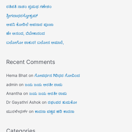
ರತಿಪತಿ ನಾಶಂ ಪ್ರಮಥ ಗಣೇಶಂ
ಶ್ರೀಗದಾಧರಸ್ತೋತ್ರಮ್
ಆಪನಿ ಕೋರಿಲೆ ಅಪನಾರ ಪೂಜಾ
ಹೇ ಆನಂದ, ಬಿಬೇಕಾನಂದ
ಬಲೋಗೋ ಠಾಕುರ! ಬಲೋನ ಆಮಾರೆ,
Recent Comments
Hema Bhat
on
ಗೋವರ್ಧನ ಗಿರಿಧರ ಗೋವಿಂದ
admin
on
ಜಯ ಜಯ ಆರತೀ ರಾಮ
Anantha
on
ಜಯ ಜಯ ಆರತೀ ರಾಮ
Dr Gayathri Ashok
on
ರಘುವರ ತುಮಕೋ
ಮುರಳೀಧರ್ಸ್
on
ಕಾದನಾ ವತ್ಸವ ಹರಿ ಕಾದನಾ
Categories