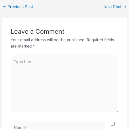
ನೋಡು | ನಡತೆ ತಪ್ಪಿದ ಸುಗ್ರೀವ
←
Previous Post
Next Post
→
ಕುಲವ | ಕಡಿದ ಪಾರ್ಥನ್ನ
ಕಾಯದಾ ||2|| ಇಟ್ಟಿಗೆ ವಗೆದ
ಪುಂಡಲೀಕನ | ಬೆಟ್ಟಲೆ ಬೆಟ್ಟವ
ನೆತ್ತಿಸಿದವನಾ | ಪೆಟ್ಟನು…
Leave a Comment
Your email address will not be published.
Required fields
are marked
*
Type
here..
Name*