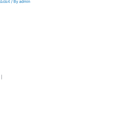
ಜಯದಾಸ
/ By
admin
 |