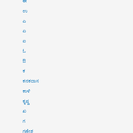
ಈ
ಉ
ಎ
ಏ
ಐ
ಓ
ಔ
ಕ
ಕನಕದಾಸ
ಕಾಳಿ
ಕೃಷ್ಣ
ಖ
ಗ
ಗಣೇಶ