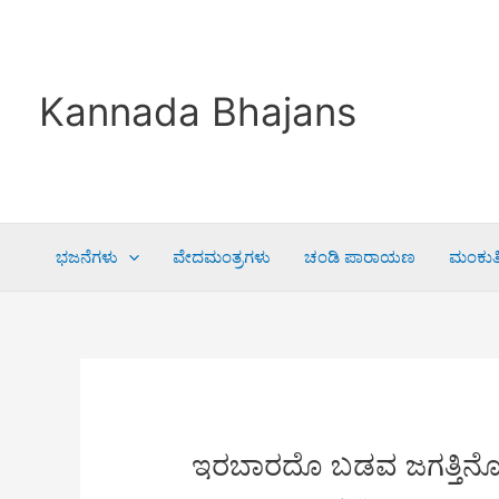
Skip
to
content
Kannada Bhajans
ಭಜನೆಗಳು
ವೇದಮಂತ್ರಗಳು
ಚಂಡಿ ಪಾರಾಯಣ
ಮಂಕುತಿ
ಇರಬಾರದೊ ಬಡವ ಜಗತ್ತಿನೊ