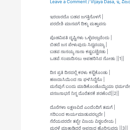
Leave a Comment
/
Vijaya Dasa
,
ಇ
,
ವಿ
ಇರಬಾರದೊ ಬಡವ ಜಗತ್ತಿನೊಳಗೆ |
ಪರದೇಶಿ ಮಾನವಗೆ ದಿಕ್ಕು ಮತ್ತಾವನು
ಪೊಡವಿಪತಿ ದೃಷ್ಟಿಗಳು ಒಳ್ಳೆವಲ್ಲಾವೆಂದು |
ಬಿಡದೆ ಜನ ಪೇಳುವುದು ಸಿದ್ಧವಯ್ಯಾ |
ಬಡವ ನಾನಯ್ಯ ನಾನಾ ಕಷ್ಟಬಟ್ಟೆರಡು |
ಒಡವೆ ಸಂಪಾದಿಸಲು ಅಪಹರಿಸಿದ ನೋಡು ||1||
ದಿನ ಪ್ರತಿ ದಿನದಲ್ಲಿ ಕರಳು ಕಟ್ಟಿಕೊಂಡು |
ಹಣದಾಸಿಯಿಂದ ನಾ ಘಳಿಸಿದ್ದೆನೊ |
ಮನೆವುಗೆ ಬಂದು ಮಾಡಿಕೊಂಡೊಯ್ದಿಯಾ ಧರ್ಮವೇ
ವನಜನಾಭನೆ ನಿನ್ನ ದೊರೆತನಕೆ ಶರಣೆಂಬೆ||2||
ದೊರೆಗಳಾ ಲಕ್ಷಣವಿದೆ ಎಂದೆಂದಿಗೆ ತಮಗೆ |
ಸರಿಬಂದ ಕಾರ್ಯಮಾಡುವರಲ್ಲದೇ |
ನೆರೆಯವರದೇ ತಪ್ಪೇ ವಿಜಯ ವಿಠ್ಠಲರೇಯ |
ಮರಳೆ ಮಾತಾಡಿದರೆ ಅಪರಾಧ ಹೊರಿಸುವರು ||3||