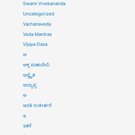
Swami Vivekananda
Uncategorized
Vachanaveda
Veda Mantras
Vijaya Dasa
ಅ
ಅಕ್ಕ ಮಹಾದೇವಿ
ಅದ್ವೈತ
ಅಯ್ಯಪ್ಪ
ಆ
ಆರತಿ ಸಂಕೀರ್ತನೆ
ಇ
ಇತರೆ