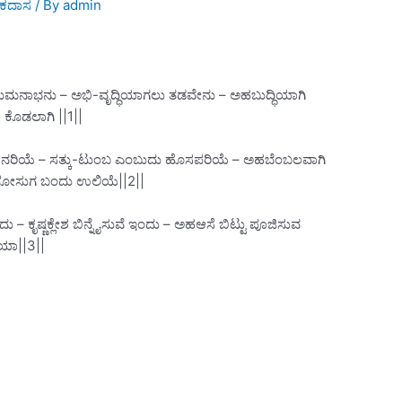
ಕದಾಸ
/ By
admin
ೆ ಪದುಮನಾಭನು – ಅಭಿ-ವೃದ್ಧಿಯಾಗಲು ತಡವೇನು – ಅಹಬುದ್ಧಿಯಾಗಿ
ಯ ಕೊಡಲಾಗಿ ||1||
ಯ ನಾನರಿಯೆ – ಸತ್ಕು-ಟುಂಬ ಎಂಬುದು ಹೊಸಪರಿಯೆ – ಅಹಬೆಂಬಲವಾಗಿ
ೋಸುಗ ಬಂದು ಉಲಿಯೆ||2||
– ಕೃಷ್ಣಕ್ಲೇಶ ಬಿನ್ನೈಸುವೆ ಇಂದು – ಅಹಆಸೆ ಬಿಟ್ಟು ಪೂಜಿಸುವ
ೀಯಾ||3||