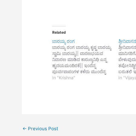
Related
ಬಾರಯ್ಯ ರಂಗ
ಶ್ರೀನಿವಾಸನ
ಬಾರಯ್ಯ ರಂಗ ಬಾರಯ್ಯ ಕೃಷ್ಣ ಬಾರಯ್ಯ
ಶ್ರೀನಿವಾಸನ
ಸ್ವಾಮಿ ಬಾರಯ್ಯ|| ವಾರಣಭಯವ
ಮಾನಿಸರಿಗ
ನಿವಾರಣ ಮಾಡಿದ ಕಾರುಣ್ಯನಿಧಿ ಎನ್ನ
ಪೇಳುವುದು
ಹೃದಯಮಂದಿರಕೆ|| ಇಂದೆನ್ನ
ತಪೋಸಿದ್ಧಿಗ
ಪೂರ್ವಪಾಪಂಗಳ ಕಳೆದು ಮುಂದೆನ್ನ
ಬರುತಲಿ ಇತ
ಜನ್ಮ ಸಫಲವ ಗೈದು| ತಂದೆ ಶ್ರೀ
In "Krishna"
ಸೌಮ್ಯವಾ
In "Vija
ಪುರಂದರವಿಟ್ಠಲಾ ನೀನೊಲಿದು
| ಮಾಧವನ 
ಎಂದೆಂದಿಗಾನಂದ ಸುಖವನು ಸುರಿದು||
ತೀರದಲಿ||1|
ಹರಿ ಒಲಿದ 
----ಪುರಂದರದಾಸ
ಲೋಚನೆ ಲಕ
ಮಂಜರಿ ವೃಕ
ವಸುಧಿಯೊಳ
ಮೆರೆದನು |
←
Previous Post