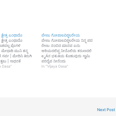
 ಕ್ಷೇತ್ರ ಎಂಥಾದೊ
ವೇಣು ಗೋಪಾಲವಿಠ್ಠಲರೇಯ
 ಕ್ಷೇತ್ರ ಎಂಥಾದೊ
ವೇಣು ಗೋಪಾಲವಿಠ್ಠಲರೇಯ ನಿನ್ನ ಪದ
ೊಶವಲ್ಲ ಪೊಗಳಿ
ರೇಣು ನಂಬಿದ ಮಾನವ ಏನು
 ಮೇಧಾದಿ ಮುನಿ ತನ್ನ
ಅರಿಯದಲಿಪ್ಪ ನೀನೊಲಿದು ಕರುಣದಲಿ
ೆ ಸರ್ವ | ಮೇದಿನಿ ತಿರುಗಿ
e್ಞÁನ ಭಕುತಿಯ ಕೊಡುವುದು ಸ್ವಾಮಿ
್ತಲು | ಸಾಧನಕೆ
ಪರದೈವ ನೀನೆಂದು
ದ ಭೂಮಿಯನು ನೋಡಿ ಇವ
ya Dasa"
ಮೂಢಮತಿಯಾದವನು |
In "Vijaya Dasa"
ಒಲಿಸಿದನು ಮಣಿ ಮುಕ್ತಿ
ಪರಿಪೂರ್ಣವಾಗಿ ನಿರುತ | ನೆರೆ
| ನೆಸಗಿದ ತಪಕೆ ಮೆಚ್ಚಿ
ನಂಬಿದೆನು ನಾನಾ ಪ್ರಕಾರದಲಿ ಸ್ಮರಣೆ
ತೀವ್ರದಲಿ | ಬಿಸಿಜದಳ
ಮಾಡುತ ಮನದಲಿ | ತರತಮ್ಯ
ುಮಿಯಿಲ್ಲೀ || ಎಸೆವ
ಭಾವದಲಿ ಮಾರ್ಗವನೆ ತೋರಿ ವಿ ಸ್ತರ
್ಷದಲಿ ವಾಸವಾಗಿ |
ಮಾಡು ಇವನ ಕೀರ್ತಿ ಕರುಣಾಕರನೆ ನಿನ್ನ
ು ವಾಸವಾಗಿ ಅಗ್ರದಲಿ
ಮೊರೆಹೊಕ್ಕ ಶರಣನ್ನ ಕರಪಿಡಿದು
|2|| ಪರಮೇಷ್ಠಿ…
ಪಾಲಿಸುವುದು ಸ್ವಾಮಿ||1||
ಲೌಕಿಕವೆಲ್ಲಿನಗೆ ವೈದಿಕವೆಂದೆನಿಸಿ
Next Post
ಸಾಕುವುದು ಸಾಕಾರನೆ…