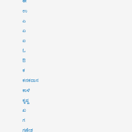
ಈ
ಉ
ಎ
ಏ
ಐ
ಓ
ಔ
ಕ
ಕನಕದಾಸ
ಕಾಳಿ
ಕೃಷ್ಣ
ಖ
ಗ
ಗಣೇಶ