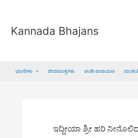
Skip
to
content
Kannada Bhajans
ಭಜನೆಗಳು
ವೇದಮಂತ್ರಗಳು
ಚಂಡಿ ಪಾರಾಯಣ
ಮಂಕುತಿ
ಇದ್ದೀಯಾ ಶ್ರೀ ಹರಿ ನೀನೊಲಿ