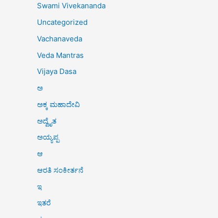
Swami Vivekananda
Uncategorized
Vachanaveda
Veda Mantras
Vijaya Dasa
ಅ
ಅಕ್ಕ ಮಹಾದೇವಿ
ಅದ್ವೈತ
ಅಯ್ಯಪ್ಪ
ಆ
ಆರತಿ ಸಂಕೀರ್ತನೆ
ಇ
ಇತರೆ