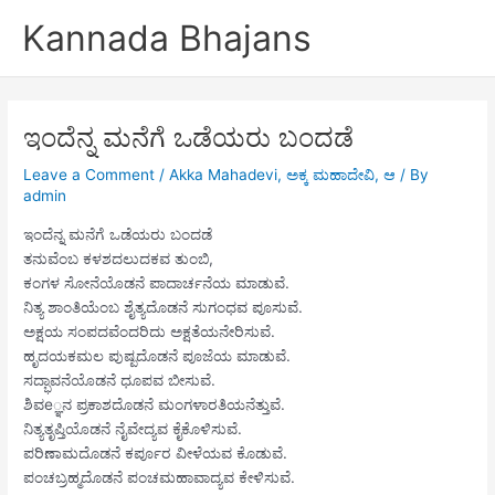
Skip
Kannada Bhajans
to
content
ಇಂದೆನ್ನ ಮನೆಗೆ ಒಡೆಯರು ಬಂದಡೆ
Leave a Comment
/
Akka Mahadevi
,
ಅಕ್ಕ ಮಹಾದೇವಿ
,
ಆ
/ By
admin
ಇಂದೆನ್ನ ಮನೆಗೆ ಒಡೆಯರು ಬಂದಡೆ
ತನುವೆಂಬ ಕಳಶದಲುದಕವ ತುಂಬಿ,
ಕಂಗಳ ಸೋನೆಯೊಡನೆ ಪಾದಾರ್ಚನೆಯ ಮಾಡುವೆ.
ನಿತ್ಯ ಶಾಂತಿಯೆಂಬ ಶೈತ್ಯದೊಡನೆ ಸುಗಂಧವ ಪೂಸುವೆ.
ಅಕ್ಷಯ ಸಂಪದವೆಂದರಿದು ಅಕ್ಷತೆಯನೇರಿಸುವೆ.
ಹೃದಯಕಮಲ ಪುಷ್ಪದೊಡನೆ ಪೂಜೆಯ ಮಾಡುವೆ.
ಸದ್ಭಾವನೆಯೊಡನೆ ಧೂಪವ ಬೀಸುವೆ.
ಶಿವe್ಞನ ಪ್ರಕಾಶದೊಡನೆ ಮಂಗಳಾರತಿಯನೆತ್ತುವೆ.
ನಿತ್ಯತೃಪ್ತಿಯೊಡನೆ ನೈವೇದ್ಯವ ಕೈಕೊಳಿಸುವೆ.
ಪರಿಣಾಮದೊಡನೆ ಕರ್ಪೂರ ವೀಳೆಯವ ಕೊಡುವೆ.
ಪಂಚಬ್ರಹ್ಮದೊಡನೆ ಪಂಚಮಹಾವಾದ್ಯವ ಕೇಳಿಸುವೆ.