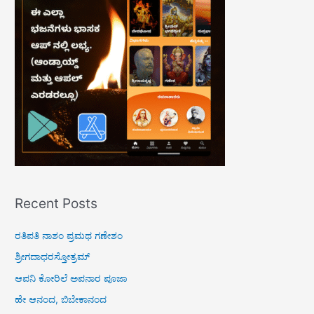
f
o
r
:
Recent Posts
ರತಿಪತಿ ನಾಶಂ ಪ್ರಮಥ ಗಣೇಶಂ
ಶ್ರೀಗದಾಧರಸ್ತೋತ್ರಮ್
ಆಪನಿ ಕೋರಿಲೆ ಅಪನಾರ ಪೂಜಾ
ಹೇ ಆನಂದ, ಬಿಬೇಕಾನಂದ