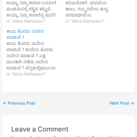
ಅಯ್ಯಾ, ನಿಮ್ಮ ಶರಣರ ಬರವಿಂಗೆ
ಕರುಣದೊಳಗೆ. ಭಾವವೆಂಬ
ಮುಡುಹಿನಲ್ಲಿ ಪಟ್ಟವ ಕಟ್ಟುವೆ.
ಹಾಲು, ಸುe್ಞನವೆಂಬ ತುಪ್ಪ,
ಅಯ್ಯಾ, ನಿಮ್ಮ ಶರಣರೆನ್ನ ಮನೆಗೆ
ಪರಮಾರ್ಥವೆಂಬ
ಬಂದಡೆ, ಅವರ ಶ್ರೀಪಾದವನೆನ್ನ
In "Akka Mahadevi"
ಸಕ್ಕರೆಯನಿಕ್ಕಿದರು ನೋಡಾ.
In "Akka Mahadevi"
ಹೃದಯದಲ್ಲಿ
ಇಂತಪ್ಪ ತ್ರಿವಿಧಾಮೃತವನು
ತಾಯ ತೊರದು ನಾನೇನ
ಬಗೆದಿಟ್ಟುಕೊಂಬೆ,ಕಾಣಾ
ದಣಿಯಲೆರೆದು ಸಲಹಿದಿರೆನ್ನ.
ಮಾಡುವೆ ?
ಚೆನ್ನಮಲ್ಲಿಕಾರ್ಜುನಾ.
ವಿವಾಹವ ಮಾಡಿದಿರಿ, ಸಯವಪ್ಪ
ತಾಯ ತೊರದು ನಾನೇನ
ಗಂಡಂಗೆ ಕೊಟ್ಟಿರಿ, ಕೊಟ್ಟ ಮನೆಗೆ
ಮಾಡುವೆ ? ತಂದೆಯ ತೊರದು
ಕಳುಹಲೆಂದು ಅಸಂಖ್ಯಾತರೆಲ್ಲರೂ
ನಾನೇನ ಮಾಡುವೆ ? ಎತ್ತ
ನೆರೆದು ಬಂದಿರಿ. ಬಸವಣ್ಣ ಮೆಚ್ಚಲು
ಮುಂತಾಗಿ ನಡೆದು ನಾನೇನ
ಒಗತನವ ಮಾಡುವೆ.
ಮಾಡುವೆ ? ಚೆನ್ನಮಲ್ಲಿಕಾರ್ಜುನಾ
ಚೆನ್ನಮಲ್ಲಿಕಾರ್ಜುನನ ಕೈವಿಡಿದು
ನೀನೊಲಿಯದನ್ನಕ್ಕರ ?
In "Akka Mahadevi"
ನಿಮ್ಮ ತಲೆಗೆ ಹೂವ ತಹೆನಲ್ಲದೆ
ಹುಲ್ಲ ತಾರೆನು. ಅವಧರಿಸಿ,
ನಿಮ್ಮಡಿಗಳೆಲ್ಲರೂ ಮರಳಿ
ಬಿಯಂಗೈವುದು, ಶರಣಾರ್ಥಿ.
←
Previous Post
Next Post
→
Leave a Comment