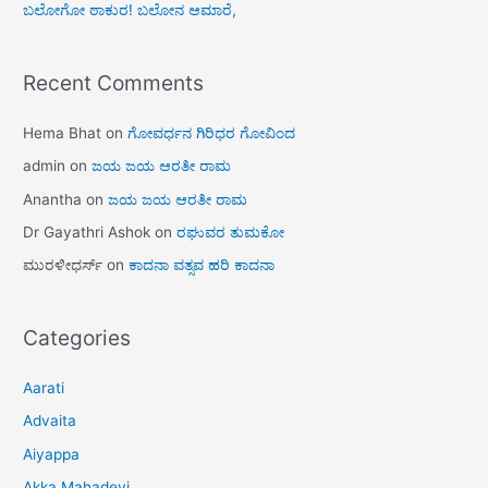
ಬಲೋಗೋ ಠಾಕುರ! ಬಲೋನ ಆಮಾರೆ,
Recent Comments
Hema Bhat
on
ಗೋವರ್ಧನ ಗಿರಿಧರ ಗೋವಿಂದ
admin
on
ಜಯ ಜಯ ಆರತೀ ರಾಮ
Anantha
on
ಜಯ ಜಯ ಆರತೀ ರಾಮ
Dr Gayathri Ashok
on
ರಘುವರ ತುಮಕೋ
ಮುರಳೀಧರ್ಸ್
on
ಕಾದನಾ ವತ್ಸವ ಹರಿ ಕಾದನಾ
Categories
Aarati
Advaita
Aiyappa
Akka Mahadevi