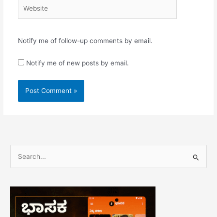
Website
Notify me of follow-up comments by email.
Notify me of new posts by email.
S
e
a
r
c
h