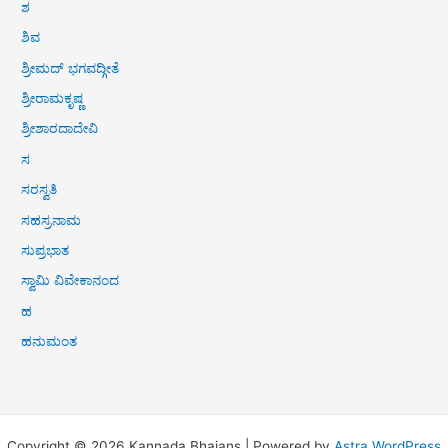
ಶ
ಶಿವ
ಶ್ರೀಮದ್ ಭಗವದ್ಗೀತೆ
ಶ್ರೀರಾಮಕೃಷ್ಣ
ಶ್ರೀಶಾರದಾದೇವಿ
ಸ
ಸರಸ್ವತಿ
ಸಹಸ್ರನಾಮ
ಸುಪ್ರಭಾತ
ಸ್ವಾಮಿ ವಿವೇಕಾನಂದ
ಹ
ಹನುಮಂತ
Copyright © 2026 Kannada Bhajans | Powered by
Astra WordPress