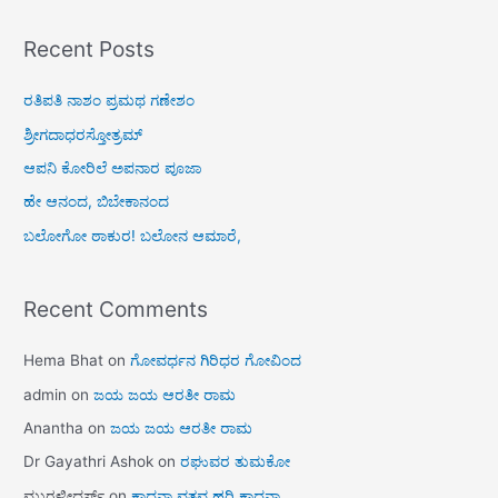
Recent Posts
ರತಿಪತಿ ನಾಶಂ ಪ್ರಮಥ ಗಣೇಶಂ
ಶ್ರೀಗದಾಧರಸ್ತೋತ್ರಮ್
ಆಪನಿ ಕೋರಿಲೆ ಅಪನಾರ ಪೂಜಾ
ಹೇ ಆನಂದ, ಬಿಬೇಕಾನಂದ
ಬಲೋಗೋ ಠಾಕುರ! ಬಲೋನ ಆಮಾರೆ,
Recent Comments
Hema Bhat
on
ಗೋವರ್ಧನ ಗಿರಿಧರ ಗೋವಿಂದ
admin
on
ಜಯ ಜಯ ಆರತೀ ರಾಮ
Anantha
on
ಜಯ ಜಯ ಆರತೀ ರಾಮ
Dr Gayathri Ashok
on
ರಘುವರ ತುಮಕೋ
ಮುರಳೀಧರ್ಸ್
on
ಕಾದನಾ ವತ್ಸವ ಹರಿ ಕಾದನಾ