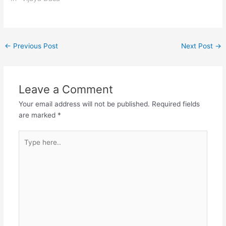
ಮಿಂದು ವೇಗದಲಿ ತಿರುವೆಂ ಗಳ
ಏನು ಪೇಳಲಿ ಗುರುಗಳ ಕೃಪೆ ಸ್ವಾನೆ
ದಯಾಸಾಗರನಾ ||1|| ನೀರು
ದೇವನ…
ನಿರುತ…
ಪಾದದಲಿ ಪೆತ್ತವನಾ ಮಹಾ ನೀರು
ದಾಟಿ ಮಕ್ಕಳ ತೋರಿದವನಾ
ನೀರಧಿ ಬಿಗಿದ ಪ್ರಬಲನಾ ಅಂದು
←
Previous Post
Next Post
→
ನೀರುಪತಿಯ ಭಂಗವ
ಮಾಡಿದವನಾ ||2|| ನೀರು ಕಟದ
ನಿಃಸಂಗನಾ ಸರ್ವ ನೀರು
ಸೇದುವನಾಗಿ ಜಗವ ಸುತ್ತುವನ
Leave a Comment
ನೀರೊಳಗಾಡುವ ನಿಜನಾ ಓರ್ವ
ನೀರೇಳ ನಾರಿಯ…
Your email address will not be published.
Required fields
are marked
*
Type
here..