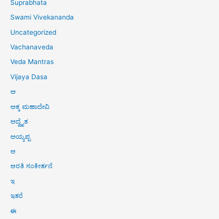
Suprabhata
Swami Vivekananda
Uncategorized
Vachanaveda
Veda Mantras
Vijaya Dasa
ಅ
ಅಕ್ಕ ಮಹಾದೇವಿ
ಅದ್ವೈತ
ಅಯ್ಯಪ್ಪ
ಆ
ಆರತಿ ಸಂಕೀರ್ತನೆ
ಇ
ಇತರೆ
ಈ