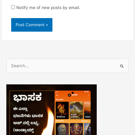
Notify me of new posts by email.
S
e
a
r
c
h
f
o
r