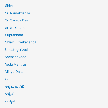
Shiva
Sri Ramakrishna
Sri Sarada Devi
Sri Sri Chandi
Suprabhata
Swami Vivekananda
Uncategorized
Vachanaveda
Veda Mantras
Vijaya Dasa
ಅ
ಅಕ್ಕ ಮಹಾದೇವಿ
ಅದ್ವೈತ
ಅಯ್ಯಪ್ಪ