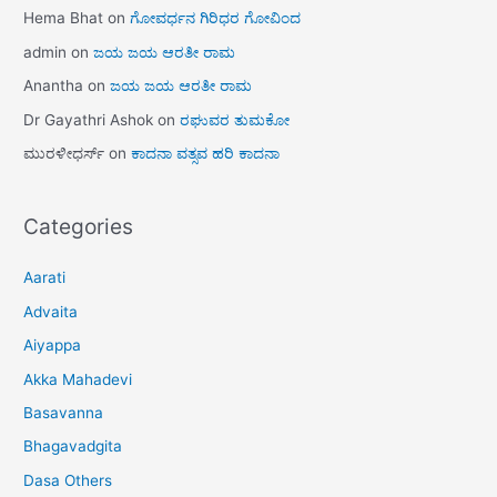
Hema Bhat
on
ಗೋವರ್ಧನ ಗಿರಿಧರ ಗೋವಿಂದ
admin
on
ಜಯ ಜಯ ಆರತೀ ರಾಮ
Anantha
on
ಜಯ ಜಯ ಆರತೀ ರಾಮ
Dr Gayathri Ashok
on
ರಘುವರ ತುಮಕೋ
ಮುರಳೀಧರ್ಸ್
on
ಕಾದನಾ ವತ್ಸವ ಹರಿ ಕಾದನಾ
Categories
Aarati
Advaita
Aiyappa
Akka Mahadevi
Basavanna
Bhagavadgita
Dasa Others