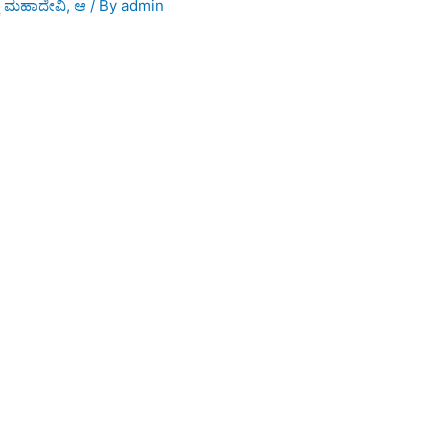
್ಕ ಮಹಾದೇವಿ
,
ಆ
/ By
admin