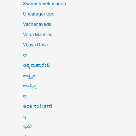
Swami Vivekananda
Uncategorized
Vachanaveda
Veda Mantras
Vijaya Dasa
ಅ
ಅಕ್ಕ ಮಹಾದೇವಿ
ಅದ್ವೈತ
ಅಯ್ಯಪ್ಪ
ಆ
ಆರತಿ ಸಂಕೀರ್ತನೆ
ಇ
ಇತರೆ