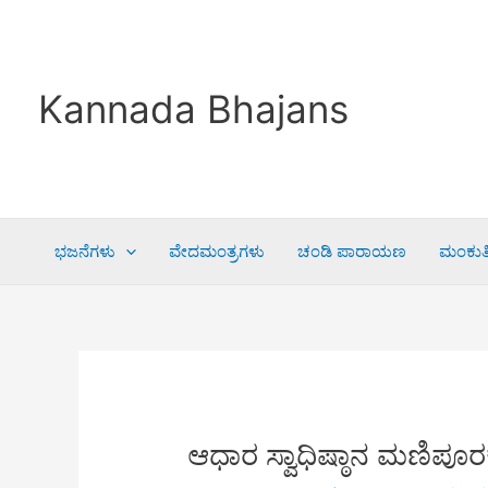
Skip
to
content
Kannada Bhajans
ಭಜನೆಗಳು
ವೇದಮಂತ್ರಗಳು
ಚಂಡಿ ಪಾರಾಯಣ
ಮಂಕುತಿ
ಆಧಾರ ಸ್ವಾಧಿಷ್ಠಾನ ಮಣಿಪೂ