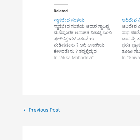
Related
ಸ್ಥಾನಭೇದ ಸಂಶಯ
ಆದಿದೇವ ವಿ
ಸ್ಥಾನಭೇದ ಸಂಶಯ ಆಧಾರ ಸ್ವಾದಿಷ್ಟ
ಆದಿದೇವ ವಿ
ಮಣಿಪೂರಕ ಅನಾಹತ ವಿಶುದ್ಧಿ ಎಂಬ
ಸಾಥ ಪಕಡ
ಷಟ್‍ಚಕ್ರಂಗಳ ವರ್ತನೆಯ
ದಾಸ ಮೈ ತ
ನುಡಿದಡೇನು ? ಆದಿ ಅನಾದಿಯ
ಧರತ ಧ್ಯ
ಕೇಳಿದಡೇನು ? ತನ್ನಲ್ಲಿದ್ದುದ
ತೂಹೀ ಸಬ
ತಾನರಿಯದನ್ನಕ್ಕ ಉನ್ಮನಿಯ ರಭಸದ
In "Akka Mahadevi"
ಹಾರೋ |
In "Shiva
ಸಿಂಹಾಸನದ ಮೇಲೆ
ಸುಖಸ್ವ
ಚೆನ್ನಮಲ್ಲಿಕಾರ್ಜುನನ
ಸಬ ತೇರೇ
ಭೇದಿಸಲರಿಯರು.
ನಿಹಾರೋ|
ನಿರ್ಗುಣ ನ
ಸುನ ಪುಕ
←
Previous Post