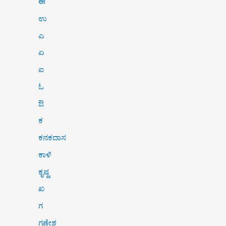
ಈ
ಉ
ಎ
ಏ
ಐ
ಓ
ಔ
ಕ
ಕನಕದಾಸ
ಕಾಳಿ
ಕೃಷ್ಣ
ಖ
ಗ
ಗಣೇಶ