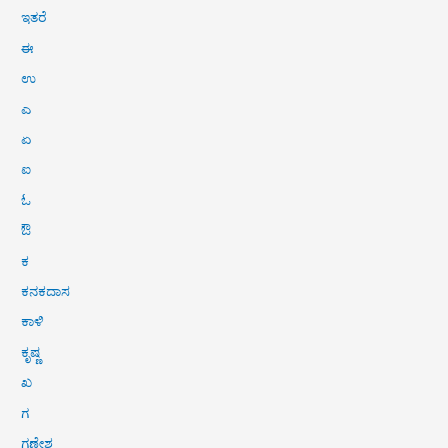
ಇತರೆ
ಈ
ಉ
ಎ
ಏ
ಐ
ಓ
ಔ
ಕ
ಕನಕದಾಸ
ಕಾಳಿ
ಕೃಷ್ಣ
ಖ
ಗ
ಗಣೇಶ