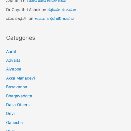
Anantha
on
ಜಯ ಜಯ ಆರತೀ ರಾಮ
Dr Gayathri Ashok
on
ರಘುವರ ತುಮಕೋ
ಮುರಳೀಧರ್ಸ್
on
ಕಾದನಾ ವತ್ಸವ ಹರಿ ಕಾದನಾ
Categories
Aarati
Advaita
Aiyappa
Akka Mahadevi
Basavanna
Bhagavadgita
Dasa Others
Devi
Ganesha