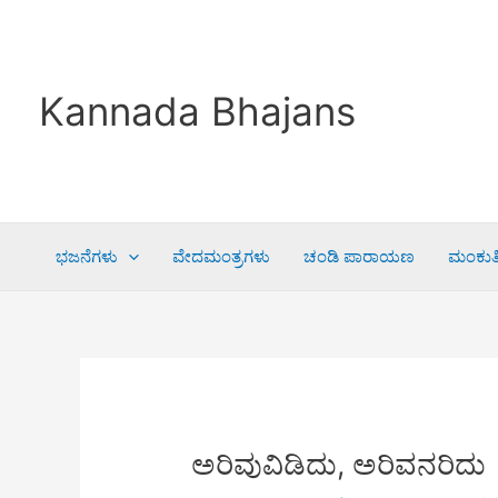
Skip
to
content
Kannada Bhajans
ಭಜನೆಗಳು
ವೇದಮಂತ್ರಗಳು
ಚಂಡಿ ಪಾರಾಯಣ
ಮಂಕುತಿ
ಅರಿವುವಿಡಿದು, ಅರಿವನರಿದು