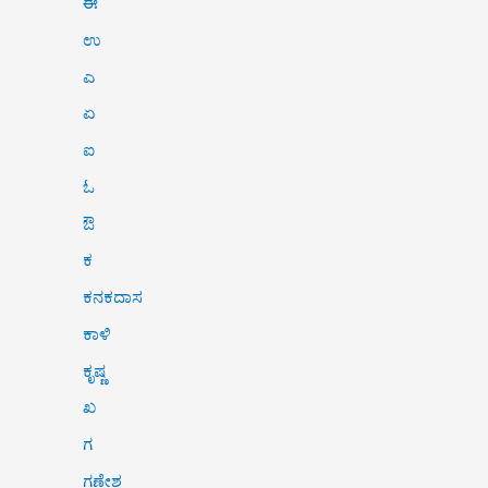
ಈ
ಉ
ಎ
ಏ
ಐ
ಓ
ಔ
ಕ
ಕನಕದಾಸ
ಕಾಳಿ
ಕೃಷ್ಣ
ಖ
ಗ
ಗಣೇಶ