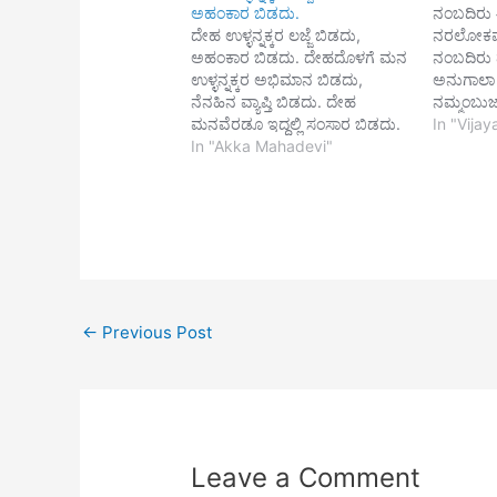
ಅಹಂಕಾರ ಬಿಡದು.
ನಂಬದಿರು
ದೇಹ ಉಳ್ಳನ್ನಕ್ಕರ ಲಜ್ಜೆ ಬಿಡದು,
ನರಲೋಕವೆ
ಅಹಂಕಾರ ಬಿಡದು. ದೇಹದೊಳಗೆ ಮನ
ನಂಬದಿರು
ಉಳ್ಳನ್ನಕ್ಕರ ಅಭಿಮಾನ ಬಿಡದು,
ಅನುಗಾಲಾ
ನೆನಹಿನ ವ್ಯಾಪ್ತಿ ಬಿಡದು. ದೇಹ
ನಮ್ಮಂಬು
ಮನವೆರಡೂ ಇದ್ದಲ್ಲಿ ಸಂಸಾರ ಬಿಡದು.
ನಂಬಿದರೆ 
In "Vija
ಸಂಸಾರವುಳ್ಳಲ್ಲಿ ಭವ ಬೆನ್ನ ಬಿಡದು.
In "Akka Mahadevi"
ಮರುಳೆ ತಂ
ಭವದ ಕುಣಿಕೆಯುಳ್ಳನ್ನಕ್ಕರ ವಿಧಿವಶ
ಏಕಾಂತದಲ
ಬಿಡದು. ಚೆನ್ನಮಲ್ಲಿಕಾರ್ಜುನನೊಲಿದ
ದಿನಲಿರಲ
ಶರಣರಿಗೆ ದೇಹವಿಲ್ಲ, ಮನವಿಲ್ಲ,
ಬಿಂದುವಿನಲ
ಅಭಿಮಾನವಿಲ್ಲ ಕಾಣಾ ಮರುಳೆ.
ರ್ಗಂಧದೊಳ
ಬಂಧನದೊಳಗ
ತಿಂಗಳು ಪ
ಮಲಮೂತ್ರ 
ಬೆಂದೂ ಗರ
←
Previous Post
ಬಿಂದು ಕೆಳ
||1|| ತಾ
Leave a Comment