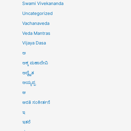
Swami Vivekananda
Uncategorized
Vachanaveda
Veda Mantras
Vijaya Dasa
ಅ
ಅಕ್ಕ ಮಹಾದೇವಿ
ಅದ್ವೈತ
ಅಯ್ಯಪ್ಪ
ಆ
ಆರತಿ ಸಂಕೀರ್ತನೆ
ಇ
ಇತರೆ