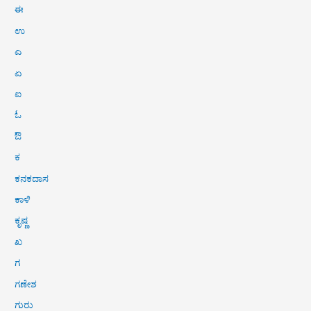
ಈ
ಉ
ಎ
ಏ
ಐ
ಓ
ಔ
ಕ
ಕನಕದಾಸ
ಕಾಳಿ
ಕೃಷ್ಣ
ಖ
ಗ
ಗಣೇಶ
ಗುರು