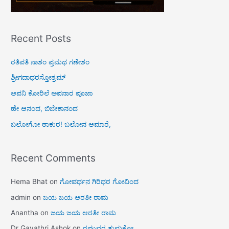
Recent Posts
ರತಿಪತಿ ನಾಶಂ ಪ್ರಮಥ ಗಣೇಶಂ
ಶ್ರೀಗದಾಧರಸ್ತೋತ್ರಮ್
ಆಪನಿ ಕೋರಿಲೆ ಅಪನಾರ ಪೂಜಾ
ಹೇ ಆನಂದ, ಬಿಬೇಕಾನಂದ
ಬಲೋಗೋ ಠಾಕುರ! ಬಲೋನ ಆಮಾರೆ,
Recent Comments
Hema Bhat
on
ಗೋವರ್ಧನ ಗಿರಿಧರ ಗೋವಿಂದ
admin
on
ಜಯ ಜಯ ಆರತೀ ರಾಮ
Anantha
on
ಜಯ ಜಯ ಆರತೀ ರಾಮ
Dr Gayathri Ashok
on
ರಘುವರ ತುಮಕೋ