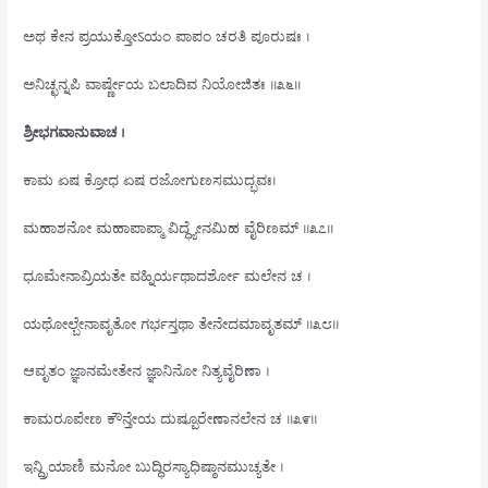
ಅಥ ಕೇನ ಪ್ರಯುಕ್ತೋऽಯಂ ಪಾಪಂ ಚರತಿ ಪೂರುಷಃ ।
ಅನಿಚ್ಛನ್ನಪಿ ವಾರ್ಷ್ಣೇಯ ಬಲಾದಿವ ನಿಯೋಜಿತಃ ॥೩೬॥
ಶ್ರೀಭಗವಾನುವಾಚ ।
ಕಾಮ ಏಷ ಕ್ರೋಧ ಏಷ ರಜೋಗುಣಸಮುದ್ಭವಃ।
ಮಹಾಶನೋ ಮಹಾಪಾಪ್ಮಾ ವಿದ್ಧ್ಯೇನಮಿಹ ವೈರಿಣಮ್ ॥೩೭॥
ಧೂಮೇನಾವ್ರಿಯತೇ ವಹ್ನಿರ್ಯಥಾದರ್ಶೋ ಮಲೇನ ಚ ।
ಯಥೋಲ್ಬೇನಾವೃತೋ ಗರ್ಭಸ್ತಥಾ ತೇನೇದಮಾವೃತಮ್ ॥೩೮॥
ಆವೃತಂ ಜ್ಞಾನಮೇತೇನ ಜ್ಞಾನಿನೋ ನಿತ್ಯವೈರಿಣಾ ।
ಕಾಮರೂಪೇಣ ಕೌನ್ತೇಯ ದುಷ್ಪೂರೇಣಾನಲೇನ ಚ ॥೩೯॥
ಇನ್ದ್ರಿಯಾಣಿ ಮನೋ ಬುದ್ಧಿರಸ್ಯಾಧಿಷ್ಠಾನಮುಚ್ಯತೇ ।